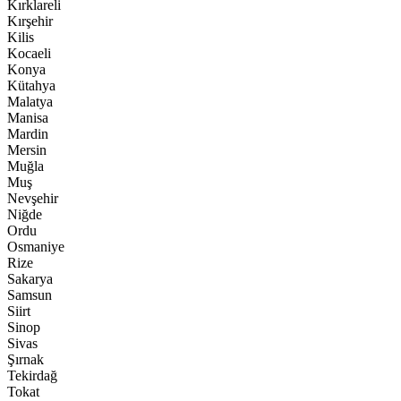
Kırklareli
Kırşehir
Kilis
Kocaeli
Konya
Kütahya
Malatya
Manisa
Mardin
Mersin
Muğla
Muş
Nevşehir
Niğde
Ordu
Osmaniye
Rize
Sakarya
Samsun
Siirt
Sinop
Sivas
Şırnak
Tekirdağ
Tokat