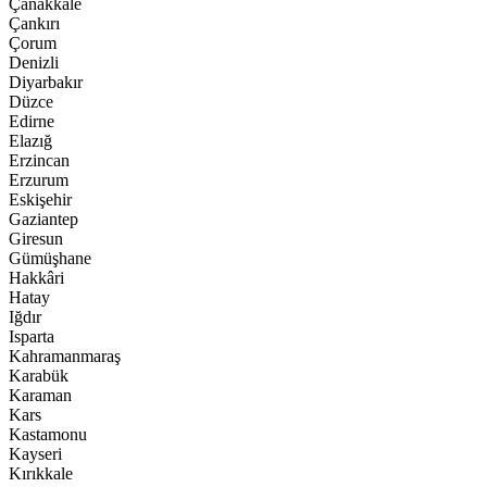
Çanakkale
Çankırı
Çorum
Denizli
Diyarbakır
Düzce
Edirne
Elazığ
Erzincan
Erzurum
Eskişehir
Gaziantep
Giresun
Gümüşhane
Hakkâri
Hatay
Iğdır
Isparta
Kahramanmaraş
Karabük
Karaman
Kars
Kastamonu
Kayseri
Kırıkkale