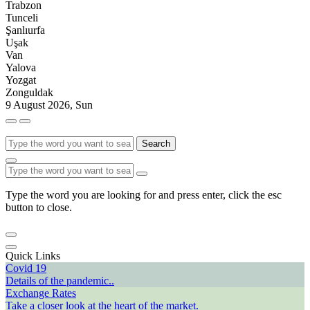
Trabzon
Tunceli
Şanlıurfa
Uşak
Van
Yalova
Yozgat
Zonguldak
9 August 2026, Sun
Search
Type the word you are looking for and press enter, click the esc
button to close.
Quick Links
Covid 19
Details of the pandemic..
Exchange Rates
Take a closer look at the heart of the market.