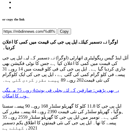
or copy the link
Copy
اوگرا نے دسمبر کیلئے ایل پی جی کی قیمت میں کمی کا اعلان
کردیا۔
آئل اینڈ گیس ریگولیٹری اتھارٹی (اوگرا) نے دسمبر کے لیے ایل پی جی
کی قیمت میں کمی کا اعلان کیا ہے جس کا نوٹی فکیشن بھی
جاری کردیا گیا ہے۔ ایل پی جی کی فی کلو قیمت میں 14 روپے 31
پیسے فی کلو گرام کمی کی گئی ہے ، ایل پی جی کی ایک کلوگرام
کی نئی قیمت202 روپے 89 پیسے مقرر کردی گئی ہے۔
یہ بھی پڑھیں: صارفین کے لئے بجلی فی یونٹ4 روپے 75 مہنگی
ہونے کا امکان
ایل پی جی کا 11.8 کلو کا گھریلو سلنڈر 168 روپے 90 پیسے سستا
ہوگیا ، گھریلو سلنڈر کی نئی قیمت 2390 روپے 44 پیسے مقرر کی
گئی ہے۔ نومبر میں ایل پی جی کا گھریلو سلنڈر 2559 روپے 35
پیسے کا تھا۔ ایل پی جی کی نئی قیمتوں کا اطلاق یکم دسمبر
2021ء کیلئے ہے