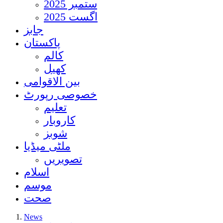
ستمبر 2025
اگست 2025
جابز
پاکستان
کالم
کھیل
بین الاقوامی
خصوصی رپورٹ
تعلیم
کاروبار
شوبز
ملٹی میڈیا
تصویریں
اسلام
موسم
صحت
News