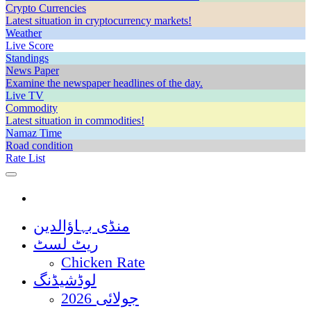
Crypto Currencies
Latest situation in cryptocurrency markets!
Weather
Live Score
Standings
News Paper
Examine the newspaper headlines of the day.
Live TV
Commodity
Latest situation in commodities!
Namaz Time
Road condition
Rate List
منڈی بہاؤالدین
ریٹ لسٹ
Chicken Rate
لوڈشیڈنگ
جولائی 2026