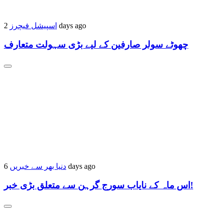
اسپیشل فیچرز
2 days ago
چھوٹے سولر صارفین کے لیے بڑی سہولت متعارف
دنیا بھر سے خبریں
6 days ago
اس ماہ کے نایاب سورج گرہن سے متعلق بڑی خبر!