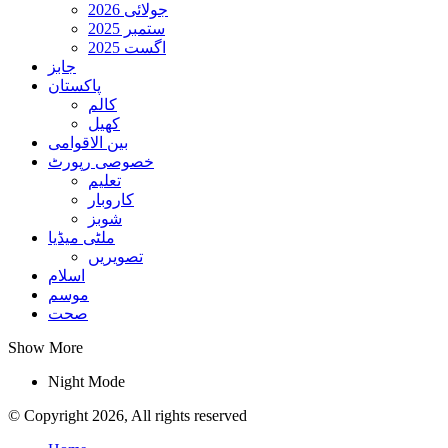
جولائی 2026
ستمبر 2025
اگست 2025
جابز
پاکستان
کالم
کھیل
بین الاقوامی
خصوصی رپورٹ
تعلیم
کاروبار
شوبز
ملٹی میڈیا
تصویریں
اسلام
موسم
صحت
Show More
Night Mode
© Copyright 2026, All rights reserved