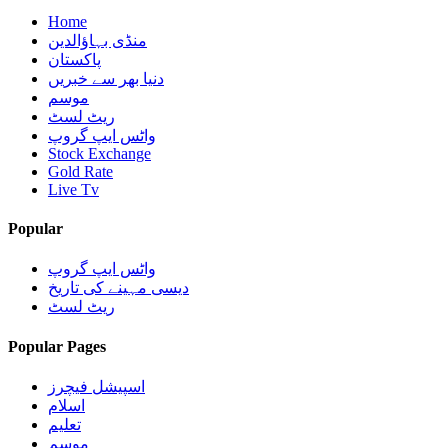
Home
منڈی بہاؤالدین
پاکستان
دنیا بھر سے خبریں
موسم
ریٹ لسٹ
واٹس ایپ گروپ
Stock Exchange
Gold Rate
Live Tv
Popular
واٹس ایپ گروپ
دیسی مہینے کی تاریخ
ریٹ لسٹ
Popular Pages
اسپیشل فیچرز
اسلام
تعلیم
موسم