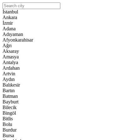
İstanbul
Ankara
İzmir
Adana
Adıyaman
Afyonkarahisar
Ağrı
Aksaray
Amasya
Antalya
Ardahan
Artvin
Aydın
Balıkesir
Bartın
Batman
Bayburt
Bilecik
Bingöl
Bitlis
Bolu
Burdur
Bursa