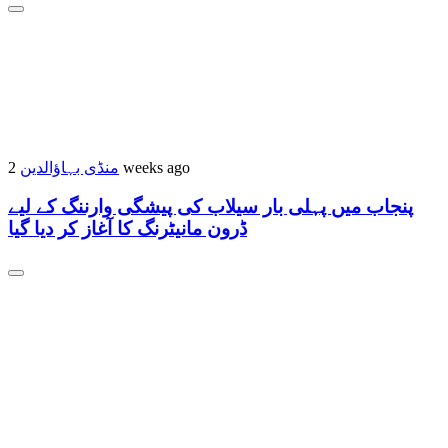
منڈی بہاؤالدین
2 weeks ago
پنجاب میں پہلی بار سیلاب کی پیشگی وارننگ کے لیے
ڈرون مانیٹرنگ کا آغاز کر دیا گیا