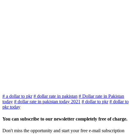
# a dollar to pkr
# dollar rate in pakistan
# Dollar rate in Pakistan
today
# dollar rate in pakistan today 2021
# dollar to pkr
# dollar to
pkr today
You can subscribe to our newsletter completely free of charge.
Don't miss the opportunity and start your free e-mail subscription