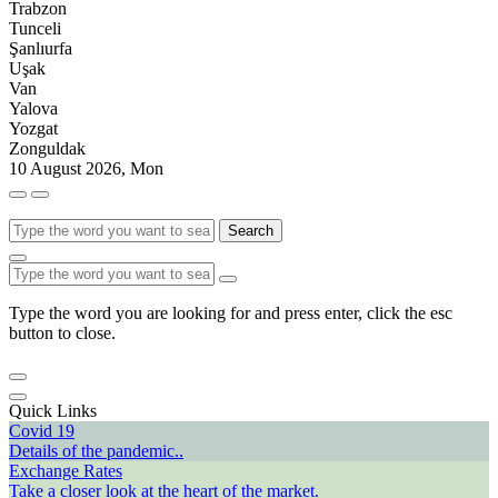
Trabzon
Tunceli
Şanlıurfa
Uşak
Van
Yalova
Yozgat
Zonguldak
10 August 2026, Mon
Search
Type the word you are looking for and press enter, click the esc
button to close.
Quick Links
Covid 19
Details of the pandemic..
Exchange Rates
Take a closer look at the heart of the market.