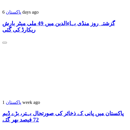
پاکستان
6 days ago
گزشتہ روز منڈی بہاءالدین میں 49 ملی میٹر بارش
ریکارڈ کی گئی
پاکستان
1 week ago
پاکستان میں پانی کے ذخائر کی صورتحال بہتر، بڑے ڈیم
72 فیصد بھر گئے