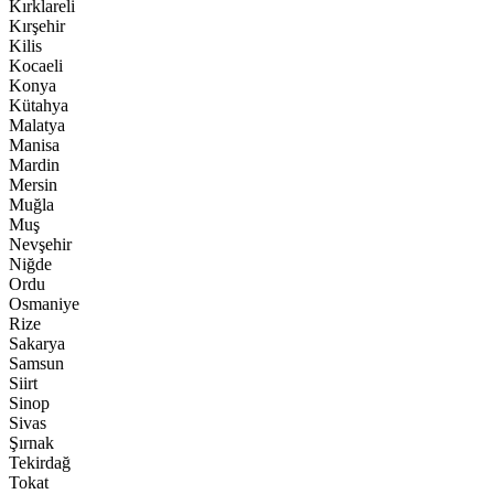
Kırklareli
Kırşehir
Kilis
Kocaeli
Konya
Kütahya
Malatya
Manisa
Mardin
Mersin
Muğla
Muş
Nevşehir
Niğde
Ordu
Osmaniye
Rize
Sakarya
Samsun
Siirt
Sinop
Sivas
Şırnak
Tekirdağ
Tokat