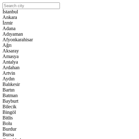
İstanbul
Ankara
İzmir
Adana
Adıyaman
Afyonkarahisar
Ağrı
Aksaray
Amasya
Antalya
Ardahan
Artvin
Aydın
Balıkesir
Bartın
Batman
Bayburt
Bilecik
Bingöl
Bitlis
Bolu
Burdur
Bursa