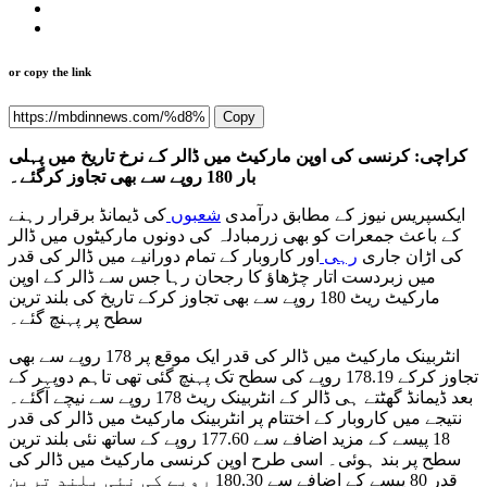
or copy the link
Copy
کراچی: کرنسی کی اوپن مارکیٹ میں ڈالر کے نرخ تاریخ میں پہلی
بار 180 روپے سے بھی تجاوز کرگئے۔
ایکسپریس نیوز کے مطابق درآمدی
شعبوں
کی ڈیمانڈ برقرار رہنے
کے باعث جمعرات کو بھی زرمبادلہ کی دونوں مارکیٹوں میں ڈالر
کی اڑان جاری
رہی
اور کاروبار کے تمام دورانیے میں ڈالر کی قدر
میں زبردست اتار چڑھاؤ کا رجحان رہا جس سے ڈالر کے اوپن
مارکیٹ ریٹ 180 روپے سے بھی تجاوز کرکے تاریخ کی بلند ترین
سطح پر پہنچ گئے۔
انٹربینک مارکیٹ میں ڈالر کی قدر ایک موقع پر 178 روپے سے بھی
تجاوز کرکے 178.19 روپے کی سطح تک پہنچ گئی تھی تاہم دوپہر کے
بعد ڈیمانڈ گھٹتے ہی ڈالر کے انٹربینک ریٹ 178 روپے سے نیچے آگئے۔
نتیجے میں کاروبار کے اختتام پر انٹربینک مارکیٹ میں ڈالر کی قدر
18 پیسے کے مزید اضافے سے 177.60 روپے کے ساتھ نئی بلند ترین
سطح پر بند ہوئی۔ اسی طرح اوپن کرنسی مارکیٹ میں ڈالر کی
قدر 80 پیسے کے اضافے سے 180.30 روپے کی نئی بلند ترین