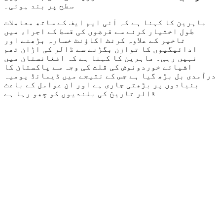
سطح پر بند ہوئی۔
ماہرین کا کہنا ہے کہ آئی ایم ایف کے ساتھ معاملات
طول اختیار کرنے سے قرضوں کی قسط کے اجراء میں
تاخیر کے علاوہ کرنٹ اکاؤنٹ خسارہ بڑھنے اور
ادائیگیوں کا توازن بگڑنے سے ڈالر کی اڑان تھم
نہیں رہی۔ ماہرین کا کہنا ہے کہ افغانستان میں
اشیائے خوردونوش کی قلت کی وجہ سے پاکستان کا
درآمدی بل بڑھ گیا ہے جس کے نتیجے میں ڈیمانڈ یومیہ
بنیادوں پر بڑھتی جاری ہے اور ان عوامل کے باعث
ڈالر تاریخ کی بلندیوں کو چھو رہا ہے