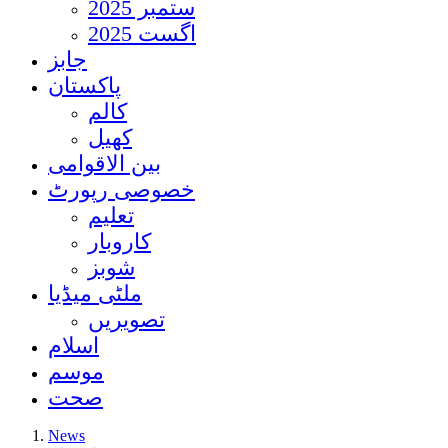
ستمبر 2025
اگست 2025
جابز
پاکستان
کالم
کھیل
بین الاقوامی
خصوصی رپورٹ
تعلیم
کاروبار
شوبز
ملٹی میڈیا
تصویریں
اسلام
موسم
صحت
News