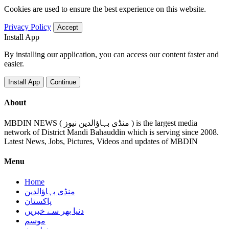
Cookies are used to ensure the best experience on this website.
Privacy Policy
Accept
Install App
By installing our application, you can access our content faster and
easier.
Install App
Continue
About
MBDIN NEWS ( منڈی بہاؤالدین نیوز ) is the largest media
network of District Mandi Bahauddin which is serving since 2008.
Latest News, Jobs, Pictures, Videos and updates of MBDIN
Menu
Home
منڈی بہاؤالدین
پاکستان
دنیا بھر سے خبریں
موسم