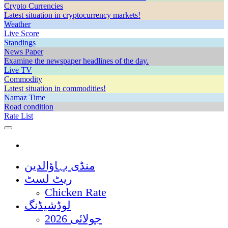
Crypto Currencies
Latest situation in cryptocurrency markets!
Weather
Live Score
Standings
News Paper
Examine the newspaper headlines of the day.
Live TV
Commodity
Latest situation in commodities!
Namaz Time
Road condition
Rate List
منڈی بہاؤالدین
ریٹ لسٹ
Chicken Rate
لوڈشیڈنگ
جولائی 2026