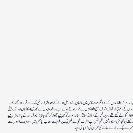
یاد رہے کہ افغانستان کے دارالحکومت کابل میں طالبان کے داخل ہونے کے بعد اشرف غنی ملک سے فرار ہوگئے تھے۔
روس نے دعویٰ کیا تھاکہ اشرف غنی افغانستان سے فرار ہوتے ہوئے اپنے ساتھ پیسوں سے بھری 4 گاڑیاں اور ایک ہیلی
کاپٹر بھی لے گئے تھے۔ رپورٹس کے مطابق سابق افغان صد ر کو کچھ پیسے چھوڑ کر بھی جانا پڑا کیونکہ ان کے پاس مزید پیسے
رکھنے کی گنجائش موجود نہیں تھی لیکن اب اشرف غنی نے فیس بک پر قوم سے خطاب کیا جس میں انہوں نے پیسوں سے
بھرے بیگ ساتھ لے جانے کی خبروں کی تردید کی ہے