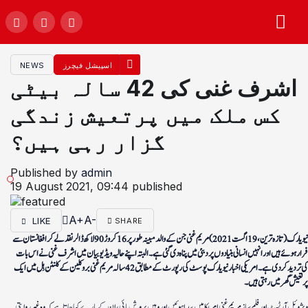
اسپیشل فیچرز
NEWS
اشرف غنی کی 42 سالہ بیٹی
کس ملک میں پرتعیش زندگی
گزار رہی ہیں؟
Published by
admin
19 August 2021, 09:44
published
A+
A-
LIKE
SHARE
نیو یارک (تازہ ترین، 19اگست 2021) مریم غنی جن کے والد مبینہ طور پر 16 کروڑ 90 لاکھ ڈالر نقد لے کر افغانستان سے
فرار ہوئے ہیں اور انہیں انسانی بنیادوں پر دبئی میں پناہ دی گئی ہے۔ البتہ اپنے حالیہ ویڈیو بیان میں اشرف غنی نے اس بات
کی تردید کردی ہے۔امریکی اخبار نیویارک پوسٹ کی رپورٹ کے مطابق 42 سالہ مریم غنی بروکلین کے کلنٹن ہِل میں ایک
پرتعیش گھر میں رہتی ہیں۔
ویژوئل آرٹسٹ اور فلم ساز مریم غنی امریکا میں پیدا ہوئیں اور وہیں پرورش پائی، ان کے بارے کہا جاتا ہے کہ وہ غیر روایتی