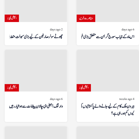
دنیا بھر سے خبریں
اسپیشل فیچرز
2 days ago
6 days ago
اس ماہ کے نایاب سورج گرہن سے متعلق بڑی خبر!
چھوٹے سولر صارفین کے لیے بڑی سہولت متعارف
اسپیشل فیچرز
اسپیشل فیچرز
6 days ago
4 weeks ago
بیرون ملک کام کے لیے جانے والے پاکستانیوں کی تعداد
وارننگ! جعلی ای چالان پیغامات سے ہوشیار رہیں
کیوں کم ہو رہی ہے؟