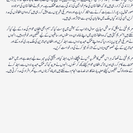
طرز زندگی گزار رہی ہیں جو کہ افغانستان کی عام خواتین کی زندگی سے بہت مختلف ہے۔مریم نے افغانستان کی موجودہ
صورتحال پر رپورٹرز سے بات کرنے سے انکار کر دیا ہے اور وہ امریکی شہریوں سے اپیل کررہی ہیں کہ وہ ان افغانوں کی مدد
کریں جن کی زندگیاں ملک میں طالبان کی وجہ سے متاثر ہو رہی ہیں۔
مریم غنی نے منگل کو سوشل میڈیا پر سوال وجواب کے سیشن میں پوسٹ کیا کہ ‘ہم ابھی افغان عوام کی مدد کے لیے کیا کر
سکتے ہیں؟’مریم کہتی ہیں کہ وہ افغانستان میں اپنے خاندان، دوستوں اور ساتھیوں کے لیے غمگین اور خوفزدہ ہیں۔ انہوں
نے امریکی شہریوں پر زور دیا کہ وہ اپنے منتخب عہدیداروں سے رابطہ کریں اور افغان مہاجرین کی ملک بدری کو روکنے اور
مہاجرین کے لیے خصوصی ویزوں کے اجرا کو تیز کرنے کی درخواست کریں۔
مریم غنی نے لکھا کہ ہر اس شخص کا شکریہ جس نے پچھلے دنوں رابطہ کیا اور یکجہتی کی یہ میرے لیے بہت ہے اور میں سخت
محنت سے کام کررہی ہوں تاکہ افغان عوام کیلئے کچھ کرسکوں۔انہوں نے مزید کہا کہ منتخب عہدیداروں سے رابطہ کرنے
کے علاوہ لوگ تنظیموں کیلئے عطیہ یا رضاکارانہ خدمات انجام دے سکتے ہیں جو پناہ گزینوں اور بے گھر افراد کی مدد کرتی ہیں۔