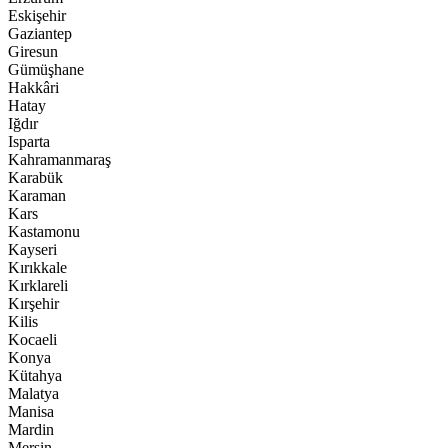
Eskişehir
Gaziantep
Giresun
Gümüşhane
Hakkâri
Hatay
Iğdır
Isparta
Kahramanmaraş
Karabük
Karaman
Kars
Kastamonu
Kayseri
Kırıkkale
Kırklareli
Kırşehir
Kilis
Kocaeli
Konya
Kütahya
Malatya
Manisa
Mardin
Mersin