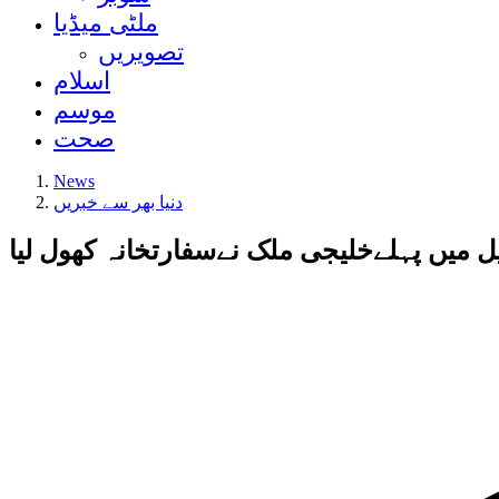
ملٹی میڈیا
تصویریں
اسلام
موسم
صحت
News
دنیا بھر سے خبریں
ل میں پہلےخلیجی ملک نےسفارتخانہ کھول لیا