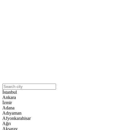
İstanbul
Ankara
İzmir
Adana
Adıyaman
Afyonkarahisar
Ağrı
Aksaray