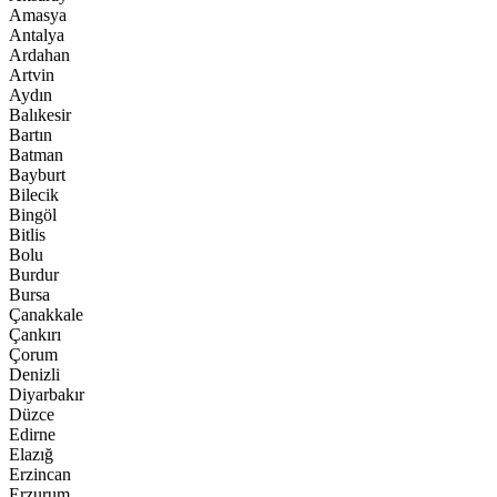
Amasya
Antalya
Ardahan
Artvin
Aydın
Balıkesir
Bartın
Batman
Bayburt
Bilecik
Bingöl
Bitlis
Bolu
Burdur
Bursa
Çanakkale
Çankırı
Çorum
Denizli
Diyarbakır
Düzce
Edirne
Elazığ
Erzincan
Erzurum