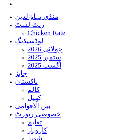
منڈی بہاؤالدین
ریٹ لسٹ
Chicken Rate
لوڈشیڈنگ
جولائی 2026
ستمبر 2025
اگست 2025
جابز
پاکستان
کالم
کھیل
بین الاقوامی
خصوصی رپورٹ
تعلیم
کاروبار
شوبز