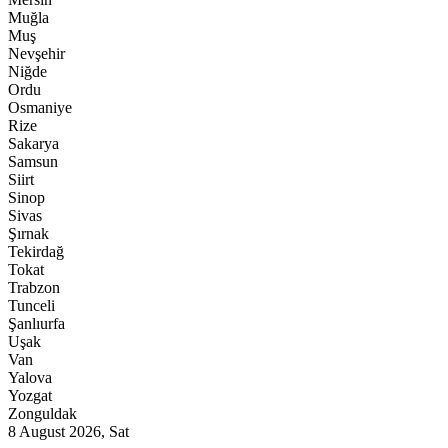
Muğla
Muş
Nevşehir
Niğde
Ordu
Osmaniye
Rize
Sakarya
Samsun
Siirt
Sinop
Sivas
Şırnak
Tekirdağ
Tokat
Trabzon
Tunceli
Şanlıurfa
Uşak
Van
Yalova
Yozgat
Zonguldak
8 August 2026, Sat