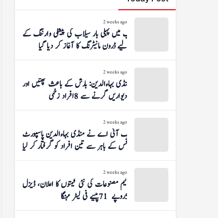
2 weeks ago
پنجاب میں پہلی بار سیلاب کی پیشگی وارننگ کے
لیے ڈرون مانیٹرنگ کا آغاز کر دیا گیا
2 weeks ago
منڈی بہاءالدین: بارش کے باعث چھتیں اور
دیواریں گرنے سے 8 افراد زخمی
2 weeks ago
ایف آئی اے نے منڈی بہاءالدین پاسپورٹ
آفس کے باہر سے تین افراد کو گرفتار کر لیا
2 weeks ago
پیٹرولیم مصنوعات کی نئی قیمتوں کا اعلان، ڈیزل
5 روپے 71 پیسے فی لیٹر مہنگا