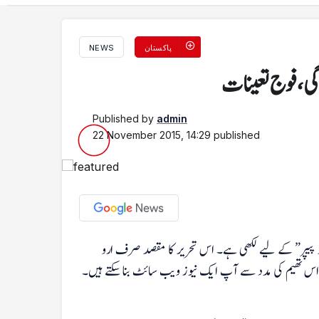
پاکستان
NEWS
گی، فوج تعینات
Published by
admin
22 November 2015, 14:29
published
ردو پیپر” کے لیے لکھی ہے۔ اس تحریر کا مقصد صرف ارو
اس تھیم کی مدد سے آپ ایک نیوز ویب سائٹ بنا سکتے ہیں۔