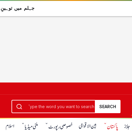
جہلم میں توہینِ
SEARCH
جابز
بین الاقوامی
اسلام
پاکستان
خصوصی رپورٹ
ملٹی میڈیا