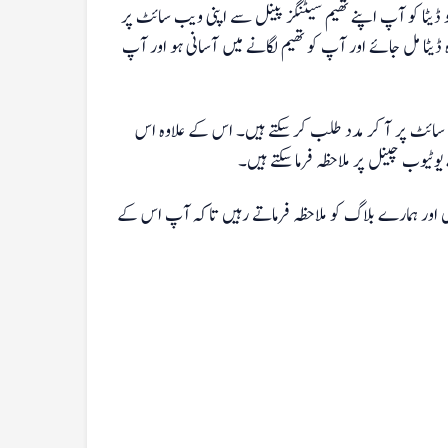
ڈیٹا کو آپ اپنے تھیم سیٹنگز پینل سے اپنی ویب سائٹ پر
یٹا مل جائے اور آپ کو تھیم لگانے میں آسانی ہو اور آپ
 سائٹ پر آ کر مدد طلب کر سکتے ہیں۔ اس کے علاوہ اس
یوٹیوب چینل پر ملاحظہ فرما سکتے ہیں۔
 اور ہمارے بلاگ کو ملاحظہ فرماتے رہیں تاکہ آپ اس کے