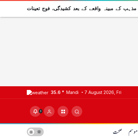
 مذہب کے مبینہ واقعے کے بعد کشیدگی، فوج تعینات
35.6 °
Mandi
7 August 2026, Fri
0
موسم
صحت