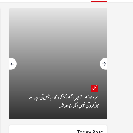
کھیل
ا پالیسی میں بڑی تبدیلی، پاکستانیوں کو 20 ہزار ڈالر
سرد موسم نے میرا جسم اکڑ کر رکھ دیا جس کی وجہ سے
کارکردگی نہیں دکھا سکا: ارشد
Today Post