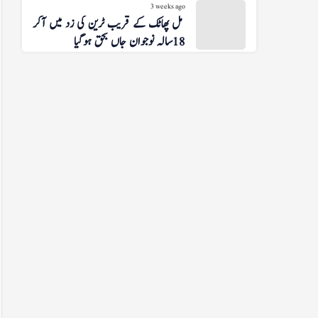
3 weeks ago
شوگر مل پھاٹک کے قریب ٹرین کی زد میں آکر
18 سالہ نوجوان جاں بحق ہوگیا