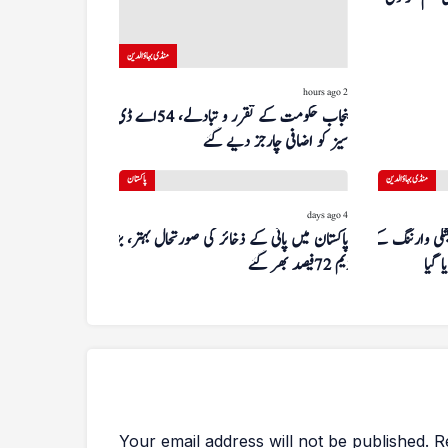
منڈی بہاؤالدین
2 hours ago
پنجاب حکومت کے تقرر و تبادلے، 54 اے ڈی
سیز کو اضافی چارجز دیے گئے
منڈی بہاؤالدین
پاکستان
4 days ago
یشگی وارننگ کے
پاکستان میں پانی کے ذخائر کی صورتحال بہتر، بڑے
 گیا
ڈیم 72 فیصد بھر گئے
Your email address will not be published.
R