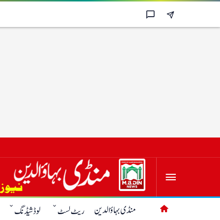
منڈی بہاؤالدین
ریٹ لسٹ
لوڈشیڈنگ