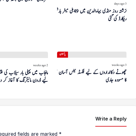
3 days ago
گزشتہ روز منڈی بہاءالدین میں 49 ملی میٹر بارش
ریکارڈ کی گئی
پاکستان
3 weeks ago
2 weeks ago
چھوٹے دکانداروں کے لیے فکسڈ ٹیکس آسان سکیم
پنجاب میں پہلی بار سیلاب کی پ
کا مسودہ جاری
لیے ڈرون مانیٹرنگ کا آغاز کر دیا
Write a Reply
equired fields are marked
*