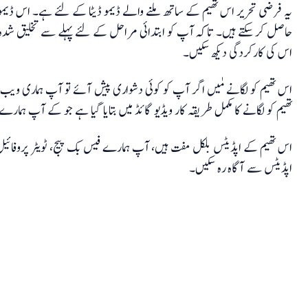
یہ فرضی تحریر اس تھیم کے ساتھ ملنے والے ڈیمو ڈیٹا کے لئے ہے۔ اس ڈیمو 
حاصل کر سکتے ہیں۔ تاکہ آپ کو ابتدائی مراحل کے لئے پہلے سے تخلیق شدہ ڈ
اس کی کارکردگی دیکھ سکیں۔
اس تھیم کو لگانے مٰیں اگر آپ کو کوئی دشواری پیش آئے تو آپ ہماری ویب
تھیم کو لگانے کا مکمل طریقہ کار ویڈیو گائڈ میں بتایا گیا ہے جو کے آپ ہمارے 
اس تھیم کے اپڈیٹس بلکل مفت ہیں، آپ ہمارے فیس بک پیج، ٹویٹر پروفائیل
اپڈیٹس سے آگاہ رہ سکیں۔