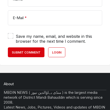
E-Mail
*
Save my name, email, and website in this
browser for the next time I comment.
SUBMIT COMMENT
LOGIN
About
MBDIN NEWS ( منڈی بہاؤالدین نیوز ) is the largest media
network of District Mandi Bahauddin which is serving since
2008.
Latest News, Jobs, Pictures, Videos and updates of MBDIN