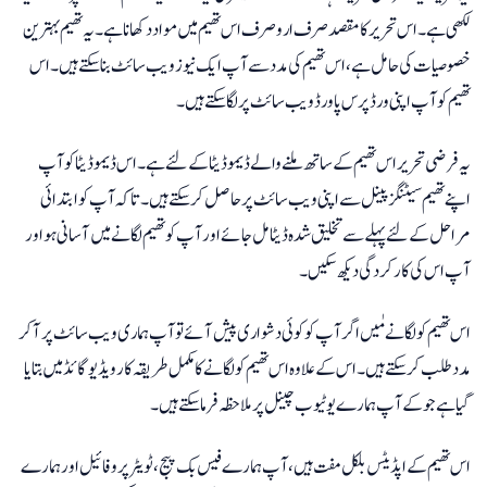
لکھی ہے۔ اس تحریر کا مقصد صرف ارو صرف اس تھیم میں مواد دکھانا ہے۔ یہ تھیم بہترین
خصوصیات کی حامل ہے، اس تھیم کی مدد سے آپ ایک نیوز ویب سائٹ بنا سکتے ہیں۔ اس
تھیم کو آپ اپنی ورڈپرس پاورڈ ویب سائٹ پر لگا سکتے ہیں۔
یہ فرضی تحریر اس تھیم کے ساتھ ملنے والے ڈیمو ڈیٹا کے لئے ہے۔ اس ڈیمو ڈیٹا کو آپ
اپنے تھیم سیٹنگز پینل سے اپنی ویب سائٹ پر حاصل کر سکتے ہیں۔ تاکہ آپ کو ابتدائی
مراحل کے لئے پہلے سے تخلیق شدہ ڈیٹا مل جائے اور آپ کو تھیم لگانے میں آسانی ہو اور
آپ اس کی کارکردگی دیکھ سکیں۔
اس تھیم کو لگانے مٰیں اگر آپ کو کوئی دشواری پیش آئے تو آپ ہماری ویب سائٹ پر آ کر
مدد طلب کر سکتے ہیں۔ اس کے علاوہ اس تھیم کو لگانے کا مکمل طریقہ کار ویڈیو گائڈ میں بتایا
گیا ہے جو کے آپ ہمارے یوٹیوب چینل پر ملاحظہ فرما سکتے ہیں۔
اس تھیم کے اپڈیٹس بلکل مفت ہیں، آپ ہمارے فیس بک پیج، ٹویٹر پروفائیل اور ہمارے