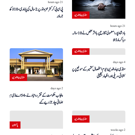
21 hours ago
پی سی بی کرکٹر حمزہ نذر پر 2 سال کی پابندی، 10 لاکھ روپے
منڈی بہاؤالدین
جرمانہ
21 hours ago
بادشاہ پور: معمولی تنازع پر بااثر شخص نے 10 سالہ بچے کو گلا
دبا کر مار ڈالا
منڈی بہاؤالدین
4 days ago
منڈی بہاءالدین: یوم استحصال کشمیر کے موقع پر پرچم
کشائی، ریلی اور اظہار یکجہتی
منڈی بہاؤالدین
2 days ago
پنجاب حکومت کے تقرر و تبادلے، 54 اے ڈی سیز کو
اضافی چارجز دیے گئے
منڈی بہاؤالدین
پاکستان
2 weeks ago