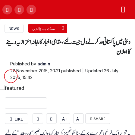
منڈی بہاؤالدین
NEWS
دبئی میں پاکستانی ورکر نے دل جیت لئے،مقامی اخبار کا ماہانہ اعزاز یہ دینے
کااعلان
Published by
admin
22 November 2015, 20:21
published
Updated
26 July
2025, 15:42
A+
A-
LIKE
SHARE
یہ تحریر ایک فرضی تحریر ہے جو کے سٹائلو تھیمز کی تیار کردہ ایک تھیم “اردو پیپر” کے لیے