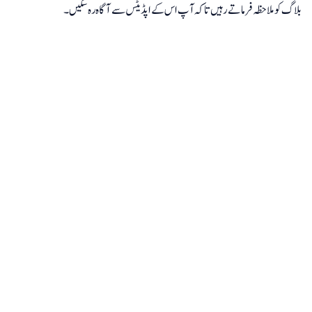
بلاگ کو ملاحظہ فرماتے رہیں تاکہ آپ اس کے اپڈیٹس سے آگاہ رہ سکیں۔