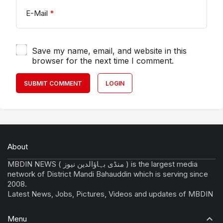
E-Mail
*
Save my name, email, and website in this
browser for the next time I comment.
SUBMIT COMMENT
LOGIN
About
MBDIN NEWS ( منڈی بہاؤالدین نیوز ) is the largest media
network of District Mandi Bahauddin which is serving since
2008.
Latest News, Jobs, Pictures, Videos and updates of MBDIN
Menu