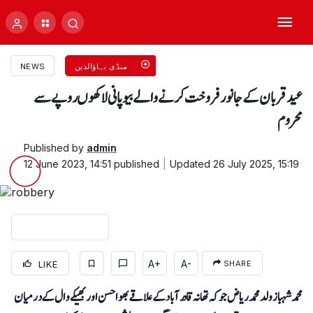
منڈی بہاؤالدین
NEWS
عید قربان کے جانور فروخت کرنے والے بیوپانی لاکھوں روپے سے
محروم
Published by
admin
12 June 2023, 14:51
published
Updated
26 July 2025, 15:19
A+
A-
LIKE
SHARE
محمد شہباز ولد محمد ریاض جو کہ تھانہ
قادرآباد
کے علاقے بھواحسن اور بھیکےوال کے درمیان