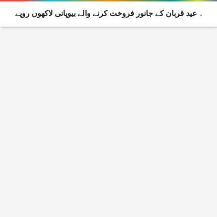
عید قربان کے جانور فروخت کرنے والے بیوپانی لاکھوں روپے
سے محروم