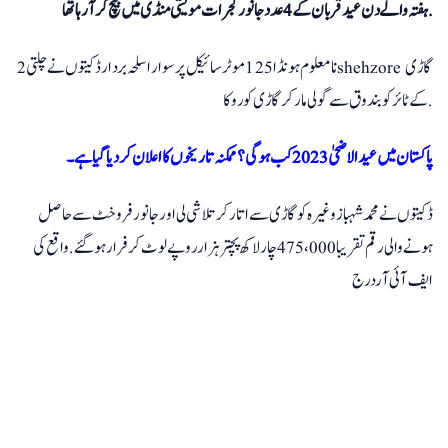
ہفتہ والے دن عید قربان کے 4 عدد جانور گجرات مویشی منڈی میں بیچ کر آرہا تھا.
2 نامعلوم ہونڈا 125 موٹرسائیکل پر سوار اسلحہ بردار ڈکیتوں نے چلتی shehzore گاڑی
کے ٹائر کو بندوق سے گولی مار کر گاڑی کو روکا.
پاکستان میں عید الاضحیٰ 2023 کب ہوگی؟ ممکنہ تاریخوں کا اعلان کر دیا گیا ہے۔
ڈکیتوں نے محمد شہباز وغیرہ کو گاڑی سے اتار کر تلاشی لی اور جانور فروخٹ سے حاصل
ہونے والی رقم تقریبا 475،000 چار لاکھ پچتر ہزار روپے لوٹ کر فرار ہو گئے. واقع کی
ایف آئی آر درج