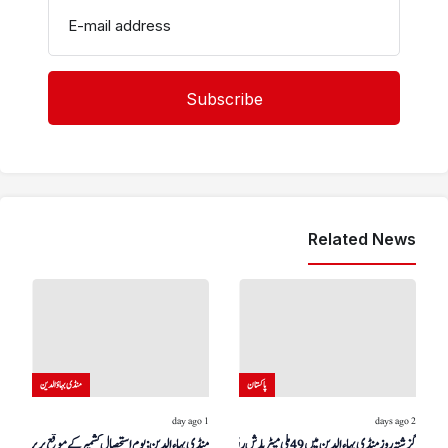
E-mail address
Related News
پاکستان
منڈی بہاؤالدین
1 day ago
2 days ago
گزشتہ روز منڈی بہاءالدین میں 49 ملی میٹر بارش ریکارڈ کی
منڈی بہاءالدین: یوم استحصال کشمیر کے موقع پر پرچم