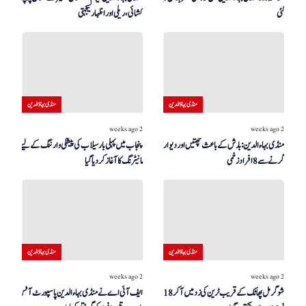
گئی
کشائی، ریلی اور اظہار یکجہتی
منڈی بہاؤالدین
منڈی بہاؤالدین
2 weeks ago
2 weeks ago
منڈی بہاءالدین: بارش کے باعث چھتیں اور دیواریں
پنجاب میں پہلی بار سیلاب کی پیشگی وارننگ کے لیے ڈرون
گرنے سے 8 افراد زخمی
مانیٹرنگ کا آغاز کر دیا گیا
منڈی بہاؤالدین
منڈی بہاؤالدین
2 weeks ago
2 weeks ago
شوگر مل پھاٹک کے قریب ٹرین کی زد میں آکر 18 سالہ
ایف آئی اے نے منڈی بہاءالدین پاسپورٹ آفس کے