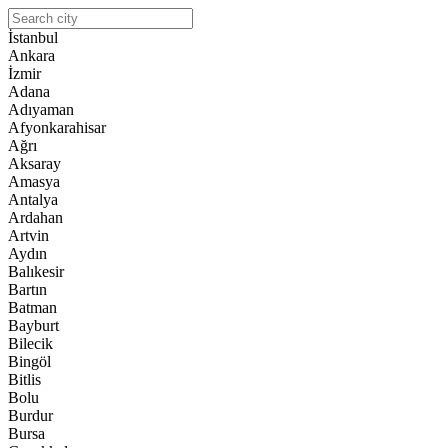
İstanbul
Ankara
İzmir
Adana
Adıyaman
Afyonkarahisar
Ağrı
Aksaray
Amasya
Antalya
Ardahan
Artvin
Aydın
Balıkesir
Bartın
Batman
Bayburt
Bilecik
Bingöl
Bitlis
Bolu
Burdur
Bursa