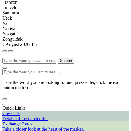
Trabzon
Tunceli
Şanlıurfa
Uşak
Van
Yalova
Yozgat
Zonguldak
7 August 2026, Fri
Search
Type the word you are looking for and press enter, click the esc
button to close.
Quick Links
Covid 19
Details of the pandemic..
Exchange Rates
Take a closer look at the heart of the market.