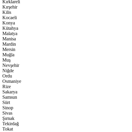
Kırklareli
Kırşehir
Kilis
Kocaeli
Konya
Kütahya
Malatya
Manisa
Mardin
Mersin
Muğla
Muş
Nevşehir
Niğde
Ordu
Osmaniye
Rize
Sakarya
Samsun
Siirt
Sinop
Sivas
Şırnak
Tekirdağ
Tokat