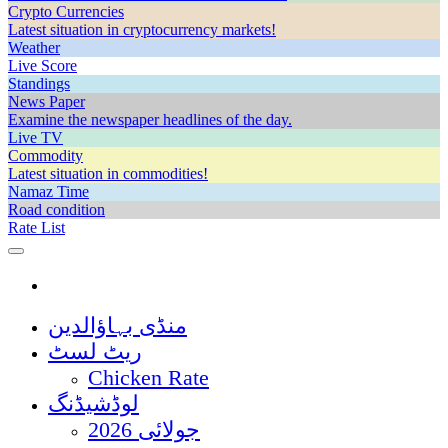
Crypto Currencies
Latest situation in cryptocurrency markets!
Weather
Live Score
Standings
News Paper
Examine the newspaper headlines of the day.
Live TV
Commodity
Latest situation in commodities!
Namaz Time
Road condition
Rate List
منڈی بہاؤالدین
ریٹ لسٹ
Chicken Rate
لوڈشیڈنگ
جولائی 2026