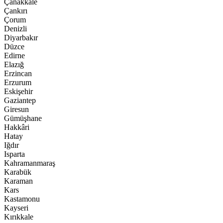
Çanakkale
Çankırı
Çorum
Denizli
Diyarbakır
Düzce
Edirne
Elazığ
Erzincan
Erzurum
Eskişehir
Gaziantep
Giresun
Gümüşhane
Hakkâri
Hatay
Iğdır
Isparta
Kahramanmaraş
Karabük
Karaman
Kars
Kastamonu
Kayseri
Kırıkkale