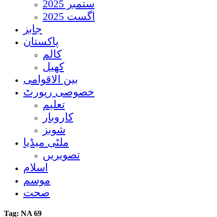
ستمبر 2025
اگست 2025
جابز
پاکستان
کالم
کھیل
بین الاقوامی
خصوصی رپورٹ
تعلیم
کاروبار
شوبز
ملٹی میڈیا
تصویریں
اسلام
موسم
صحت
Tag:
NA 69