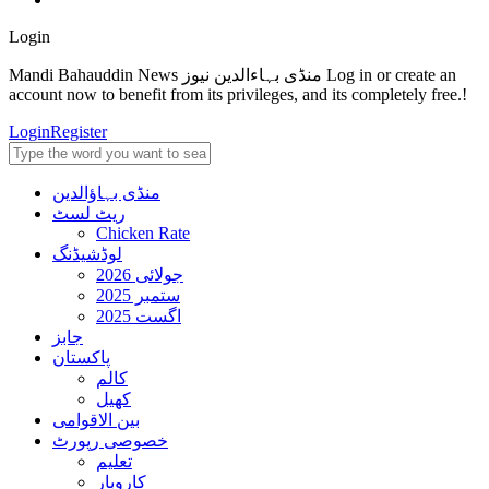
Login
Mandi Bahauddin News منڈی بہاءالدین نیوز Log in or create an
account now to benefit from its privileges, and its completely free.!
Login
Register
منڈی بہاؤالدین
ریٹ لسٹ
Chicken Rate
لوڈشیڈنگ
جولائی 2026
ستمبر 2025
اگست 2025
جابز
پاکستان
کالم
کھیل
بین الاقوامی
خصوصی رپورٹ
تعلیم
کاروبار