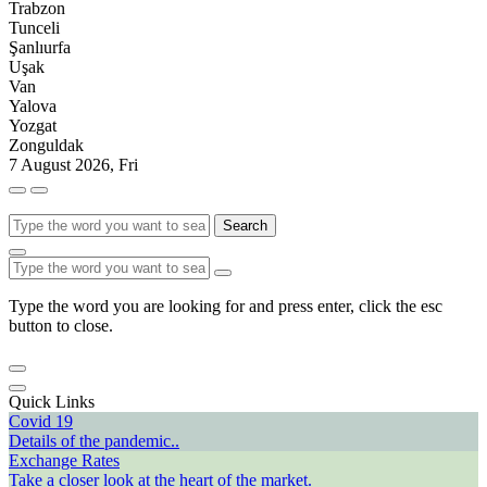
Trabzon
Tunceli
Şanlıurfa
Uşak
Van
Yalova
Yozgat
Zonguldak
7 August 2026, Fri
Search
Type the word you are looking for and press enter, click the esc
button to close.
Quick Links
Covid 19
Details of the pandemic..
Exchange Rates
Take a closer look at the heart of the market.