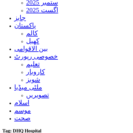
ستمبر 2025
اگست 2025
جابز
پاکستان
کالم
کھیل
بین الاقوامی
خصوصی رپورٹ
تعلیم
کاروبار
شوبز
ملٹی میڈیا
تصویریں
اسلام
موسم
صحت
Tag:
DHQ Hospital