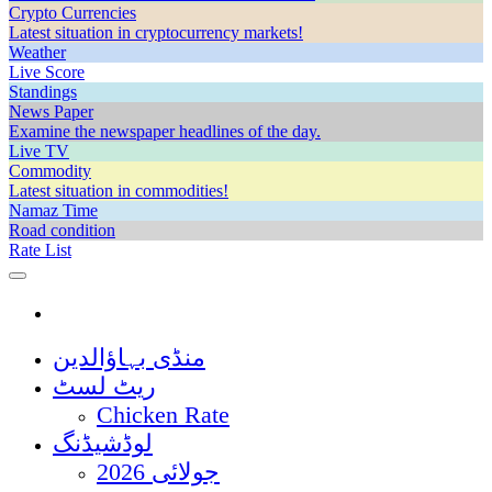
Crypto Currencies
Latest situation in cryptocurrency markets!
Weather
Live Score
Standings
News Paper
Examine the newspaper headlines of the day.
Live TV
Commodity
Latest situation in commodities!
Namaz Time
Road condition
Rate List
منڈی بہاؤالدین
ریٹ لسٹ
Chicken Rate
لوڈشیڈنگ
جولائی 2026