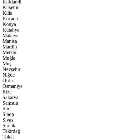
Kırklareli
Kırşehir
Kilis
Kocaeli
Konya
Kütahya
Malatya
Manisa
Mardin
Mersin
Muğla
Muş
Nevşehir
Niğde
Ordu
Osmaniye
Rize
Sakarya
Samsun
Siirt
Sinop
Sivas
Şırnak
Tekirdağ
Tokat