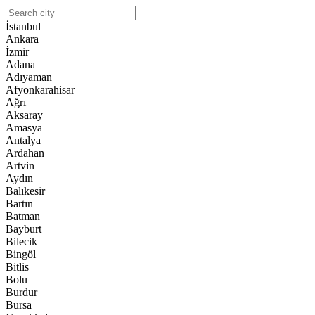
İstanbul
Ankara
İzmir
Adana
Adıyaman
Afyonkarahisar
Ağrı
Aksaray
Amasya
Antalya
Ardahan
Artvin
Aydın
Balıkesir
Bartın
Batman
Bayburt
Bilecik
Bingöl
Bitlis
Bolu
Burdur
Bursa