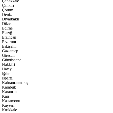
Çanakkale
Çankırı
Çorum
Denizli
Diyarbakır
Düzce
Edirne
Elazığ
Erzincan
Erzurum
Eskişehir
Gaziantep
Giresun
Gümüşhane
Hakkâri
Hatay
Iğdır
Isparta
Kahramanmaraş
Karabük
Karaman
Kars
Kastamonu
Kayseri
Kırıkkale