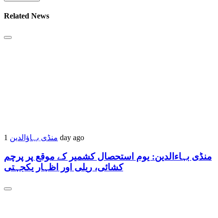
Related News
منڈی بہاؤالدین
1 day ago
منڈی بہاءالدین: یوم استحصال کشمیر کے موقع پر پرچم
کشائی، ریلی اور اظہار یکجہتی