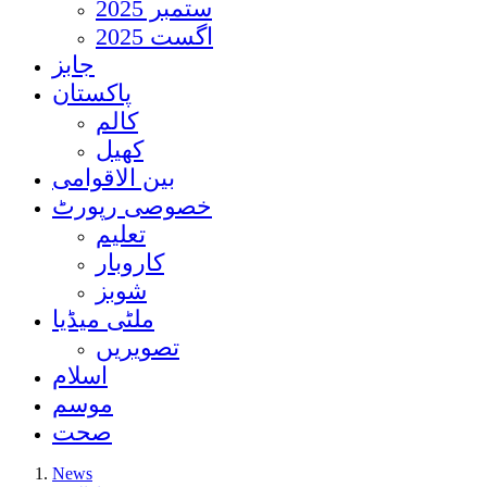
ستمبر 2025
اگست 2025
جابز
پاکستان
کالم
کھیل
بین الاقوامی
خصوصی رپورٹ
تعلیم
کاروبار
شوبز
ملٹی میڈیا
تصویریں
اسلام
موسم
صحت
News