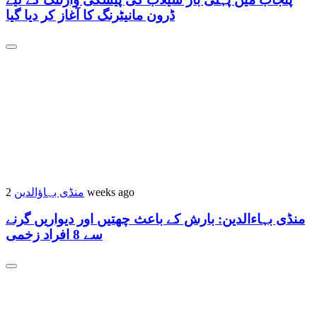
ڈرون مانیٹرنگ کا آغاز کر دیا گیا
منڈی بہاؤالدین
2 weeks ago
منڈی بہاءالدین: بارش کے باعث چھتیں اور دیواریں گرنے
سے 8 افراد زخمی