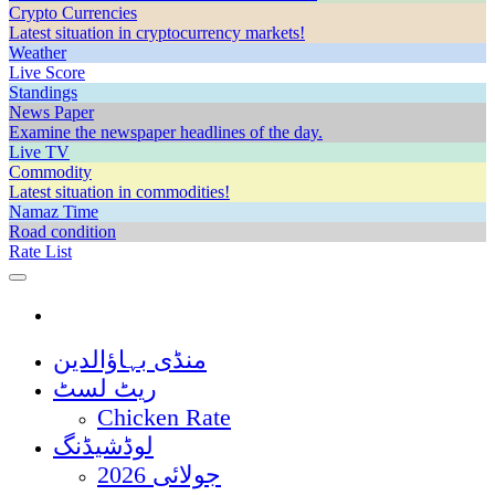
Crypto Currencies
Latest situation in cryptocurrency markets!
Weather
Live Score
Standings
News Paper
Examine the newspaper headlines of the day.
Live TV
Commodity
Latest situation in commodities!
Namaz Time
Road condition
Rate List
منڈی بہاؤالدین
ریٹ لسٹ
Chicken Rate
لوڈشیڈنگ
جولائی 2026