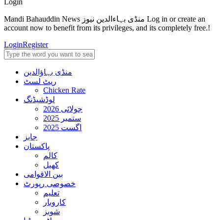
Login
Mandi Bahauddin News منڈی بہاءالدین نیوز Log in or create an
account now to benefit from its privileges, and its completely free.!
Login
Register
منڈی بہاؤالدین
ریٹ لسٹ
Chicken Rate
لوڈشیڈنگ
جولائی 2026
ستمبر 2025
اگست 2025
جابز
پاکستان
کالم
کھیل
بین الاقوامی
خصوصی رپورٹ
تعلیم
کاروبار
شوبز