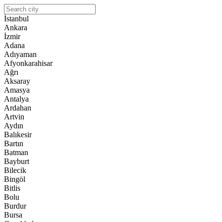
İstanbul
Ankara
İzmir
Adana
Adıyaman
Afyonkarahisar
Ağrı
Aksaray
Amasya
Antalya
Ardahan
Artvin
Aydın
Balıkesir
Bartın
Batman
Bayburt
Bilecik
Bingöl
Bitlis
Bolu
Burdur
Bursa