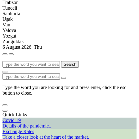
Trabzon
Tunceli
Şanlıurfa
Uşak
Van
Yalova
Yozgat
Zonguldak
6 August 2026, Thu
Search
Type the word you are looking for and press enter, click the esc
button to close.
Quick Links
Covid 19
Details of the pandemic..
Exchange Rates
Take a closer look at the heart of the market.