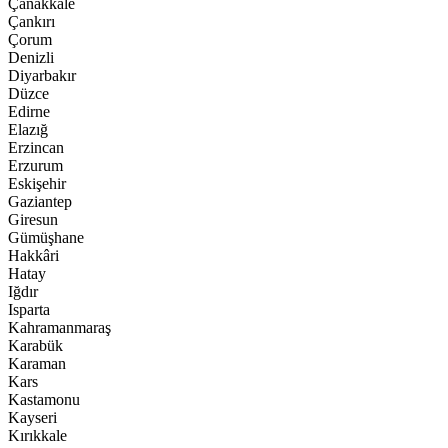
Çanakkale
Çankırı
Çorum
Denizli
Diyarbakır
Düzce
Edirne
Elazığ
Erzincan
Erzurum
Eskişehir
Gaziantep
Giresun
Gümüşhane
Hakkâri
Hatay
Iğdır
Isparta
Kahramanmaraş
Karabük
Karaman
Kars
Kastamonu
Kayseri
Kırıkkale