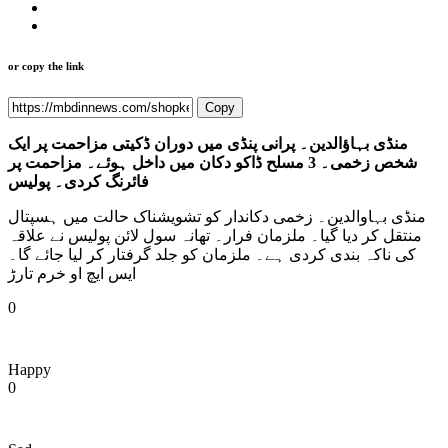
or copy the link
Copy
منڈی بہاؤالدین۔ پرانی پنڈی میں دوران ڈکیتی مزاحمت پر ایک
شخص زخمی۔ 3 مسلح ڈاکو دکان میں داخل ہوئے۔ مزاحمت پر
فائرنگ کردی۔ پولیس
منڈی بہاوالدین۔ زخمی دکاندار کو تشویشناک حالت میں ہسپتال
منتقل کر دیا گیا۔ ملزمان فرار۔ تھانہ سول لائن پولیس نے علاقہ
کی ناکہ بندی کردی ہے۔ ملزمان کو جلد گرفتار کر لیا جائے گا۔
ایس ایچ او خرم تارڑ
0
Happy
0