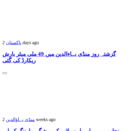
پاکستان
2 days ago
گزشتہ روز منڈی بہاءالدین میں 49 ملی میٹر بارش
ریکارڈ کی گئی
منڈی بہاؤالدین
2 weeks ago
پنجاب میں پہلی بار سیلاب کی پیشگی وارننگ کے لیے