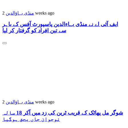
منڈی بہاؤالدین
2 weeks ago
ایف آئی اے نے منڈی بہاءالدین پاسپورٹ آفس کے باہر
سے تین افراد کو گرفتار کر لیا
منڈی بہاؤالدین
2 weeks ago
شوگر مل پھاٹک کے قریب ٹرین کی زد میں آکر 18 سالہ
نوجوان جاں بحق ہوگیا