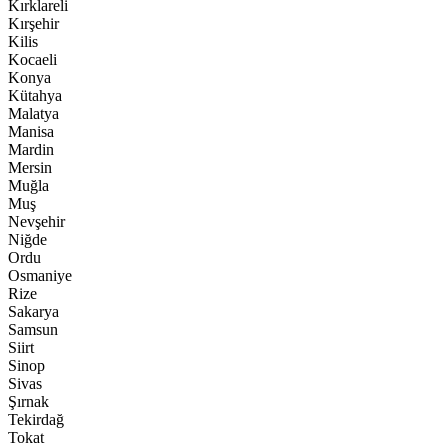
Kırklareli
Kırşehir
Kilis
Kocaeli
Konya
Kütahya
Malatya
Manisa
Mardin
Mersin
Muğla
Muş
Nevşehir
Niğde
Ordu
Osmaniye
Rize
Sakarya
Samsun
Siirt
Sinop
Sivas
Şırnak
Tekirdağ
Tokat