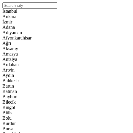
İstanbul
Ankara
İzmir
Adana
Adıyaman
Afyonkarahisar
Ağrı
Aksaray
Amasya
Antalya
Ardahan
Artvin
Aydın
Balıkesir
Bartın
Batman
Bayburt
Bilecik
Bingöl
Bitlis
Bolu
Burdur
Bursa