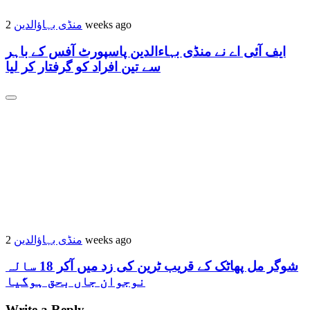
منڈی بہاؤالدین
2 weeks ago
ایف آئی اے نے منڈی بہاءالدین پاسپورٹ آفس کے باہر
سے تین افراد کو گرفتار کر لیا
منڈی بہاؤالدین
2 weeks ago
شوگر مل پھاٹک کے قریب ٹرین کی زد میں آکر 18 سالہ
نوجوان جاں بحق ہوگیا
Write a Reply