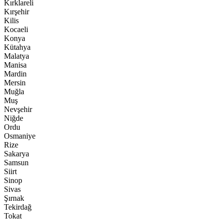
Kırklareli
Kırşehir
Kilis
Kocaeli
Konya
Kütahya
Malatya
Manisa
Mardin
Mersin
Muğla
Muş
Nevşehir
Niğde
Ordu
Osmaniye
Rize
Sakarya
Samsun
Siirt
Sinop
Sivas
Şırnak
Tekirdağ
Tokat