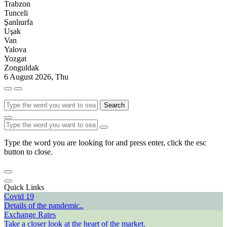
Trabzon
Tunceli
Şanlıurfa
Uşak
Van
Yalova
Yozgat
Zonguldak
6 August 2026, Thu
Search
Type the word you are looking for and press enter, click the esc
button to close.
Quick Links
Covid 19
Details of the pandemic..
Exchange Rates
Take a closer look at the heart of the market.