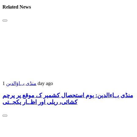
Related News
منڈی بہاؤالدین
1 day ago
منڈی بہاءالدین: یوم استحصال کشمیر کے موقع پر پرچم
کشائی، ریلی اور اظہار یکجہتی