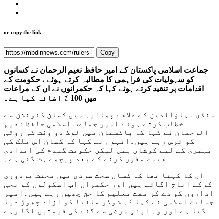
or copy the link
Copy
جماعت اسلامی پاکستان کے امیر حافظ نعیم الرحمان نے کسانوں
کو سہولیات کی فراہمی کا مطالبہ کرتے ہوئے ، حکومت کے
اقدامات پر تنقید کرتے ہوئے کہا کہ حکمرانوں نے ان کے مراعات
میں 100 ٪ اضافہ کیا ہے۔
منڈی بہاؤالدین کے علاقے پھالیہ میں کسان کنونشن سے
خطاب کرتے ہوئے امیر جماعت اسلامی حافظ نعیم
الرحمان نے کہا کہ پاکستان میں لوگ دو وقت کی روٹی
کو ترس رہے ہیں۔انہوں نے کہا کہ کسان اس ملک کی
بہتری کے لیے کوشاں ہیں لیکن حکومت گندم کی امدادی
قیمت مقرر کرنے کے بعد پیچھے ہٹ گئی ہے۔
ان کا کہنا تھا کہ کسان سخت سردی میں محنت مزدوری
کرکے اناج اگاتے ہیں اور حکمران اب اسکولوں کو نجی
اداروں کو دے کر مفت تعلیم کا حق چھین رہے ہیں۔امیر
جماعت اسلامی نے کہا کہ شوگر مافیا کو آزاد چھوڑ دیا
گیا ہے اور وہ اپنی مرضی سے گنے کی قیمتیں لگا رہے