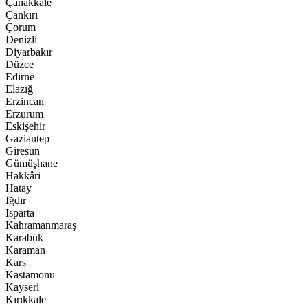
Çanakkale
Çankırı
Çorum
Denizli
Diyarbakır
Düzce
Edirne
Elazığ
Erzincan
Erzurum
Eskişehir
Gaziantep
Giresun
Gümüşhane
Hakkâri
Hatay
Iğdır
Isparta
Kahramanmaraş
Karabük
Karaman
Kars
Kastamonu
Kayseri
Kırıkkale