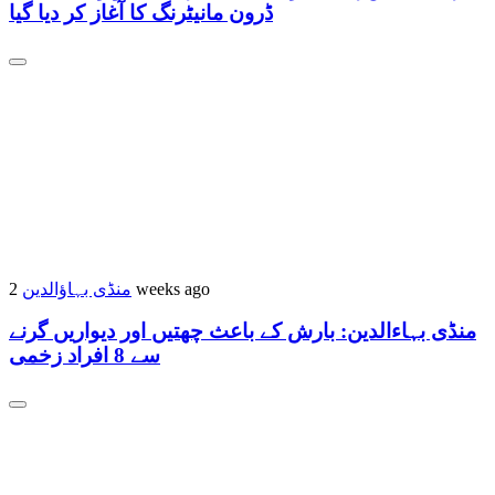
ڈرون مانیٹرنگ کا آغاز کر دیا گیا
منڈی بہاؤالدین
2 weeks ago
منڈی بہاءالدین: بارش کے باعث چھتیں اور دیواریں گرنے
سے 8 افراد زخمی