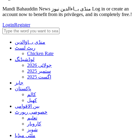
Mandi Bahauddin News منڈی بہاءالدین نیوز Log in or create an
account now to benefit from its privileges, and its completely free.!
Login
Register
منڈی بہاؤالدین
ریٹ لسٹ
Chicken Rate
لوڈشیڈنگ
جولائی 2026
ستمبر 2025
اگست 2025
جابز
پاکستان
کالم
کھیل
بین الاقوامی
خصوصی رپورٹ
تعلیم
کاروبار
شوبز
ملٹی میڈیا