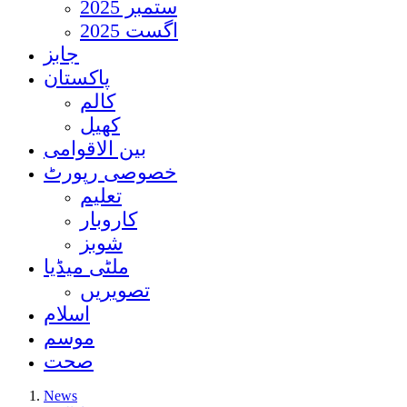
ستمبر 2025
اگست 2025
جابز
پاکستان
کالم
کھیل
بین الاقوامی
خصوصی رپورٹ
تعلیم
کاروبار
شوبز
ملٹی میڈیا
تصویریں
اسلام
موسم
صحت
News