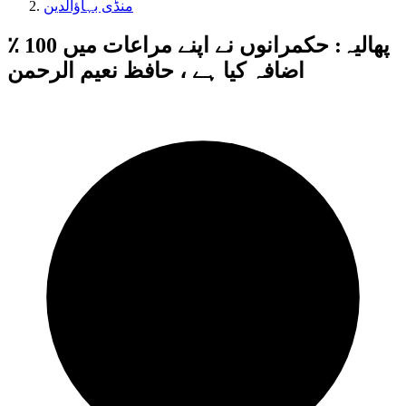
منڈی بہاؤالدین
پھالیہ: حکمرانوں نے اپنے مراعات میں 100 ٪
اضافہ کیا ہے ، حافظ نعیم الرحمن