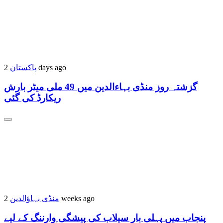
پاکستان
2 days ago
گزشتہ روز منڈی بہاءالدین میں 49 ملی میٹر بارش
ریکارڈ کی گئی
منڈی بہاؤالدین
2 weeks ago
پنجاب میں پہلی بار سیلاب کی پیشگی وارننگ کے لیے