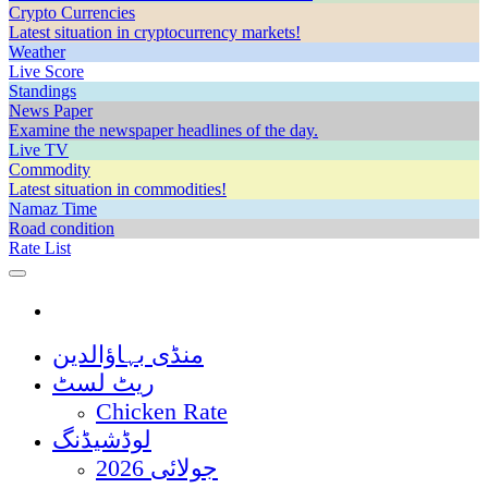
Crypto Currencies
Latest situation in cryptocurrency markets!
Weather
Live Score
Standings
News Paper
Examine the newspaper headlines of the day.
Live TV
Commodity
Latest situation in commodities!
Namaz Time
Road condition
Rate List
منڈی بہاؤالدین
ریٹ لسٹ
Chicken Rate
لوڈشیڈنگ
جولائی 2026