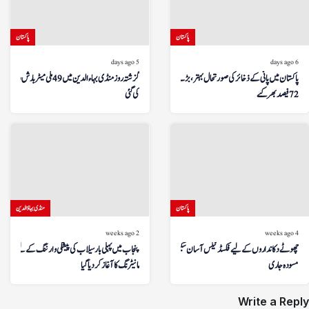
پاکستان
پاکستان
5 days ago
6 days ago
پاکستان میں پانی کے ذخائر کی صورتحال بہتر، بڑے ڈیم
گزشتہ روز منڈی بہاءالدین میں 49 ملی میٹر بارش ریکارڈ
72 فیصد بھر گئے
کی گئی
پاکستان
منڈی بہاؤالدین
2 weeks ago
4 weeks ago
چھوٹے دکانداروں کے لیے فکسڈ ٹیکس آسان سکیم کا
پنجاب میں پہلی بار سیلاب کی پیشگی وارننگ کے لیے ڈرون
مسودہ جاری
مانیٹرنگ کا آغاز کر دیا گیا
Write a Reply