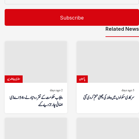
Related News
پاکستان
منڈی بہاؤالدین
2 days ago
5 days ago
سرکاری سکولوں میں ہفتہ کی چھٹی ختم کر دی گئی
پنجاب حکومت کے تقرر و تبادلے، 54 اے ڈی سیز کو
اضافی چارجز دیے گئے