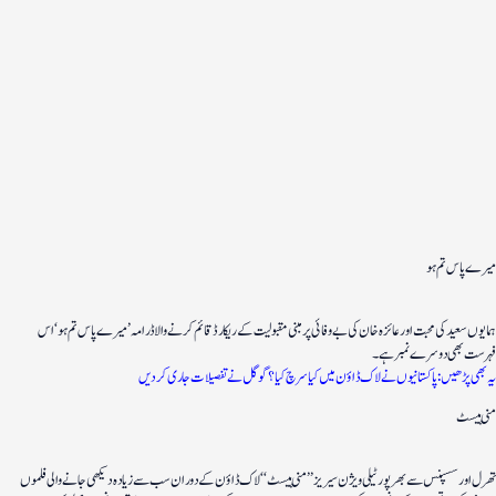
میرے پاس تم ہو
ہمایوں سعید کی محبت اور عائزہ خان کی بے وفائی پر مبنی مقبولیت کے ریکارڈ قائم کرنے والا ڈرامہ ’میرے پاس تم ہو‘ اس
فہرست بھی دوسرے نمبر ہے۔
یہ بھی پڑھیں: پاکستانیوں نے لاک ڈاؤن میں کیا سرچ کیا؟ گوگل نے تفصیلات جاری کردیں
منی ہیسٹ
تھرل اور سسپنس سے بھرپور ٹیلی ویژن سیریز ’’منی ہیسٹ‘‘ لاک ڈاؤن کے دوران سب سے زیادہ دیکھی جانے والی فلموں