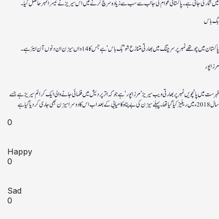
میں شمار کی جاتی ہے۔ پاکستانی عوام کی جانب سے سب سے زیادہ سرچ کرنے میں اس سیریز نے تیسرا نمبر حاصل کیا۔
بگ باس
پاکستان میں چوتھے نمبر پر سرچنگ میں بھارتی متنازع شو ’بگ باس‘ ہے جس کا 14 واں سیزن ان دنوں آن ایئر ہے۔
مرزا پور
فہرست میں پانچویں نمبر پر بھارتی ویب سیریز ’مرزا پور‘ ہے جو کہ اتر پردیش میں فلمائی جانے والی ایک کرائم سیریز ہے جسے
سال 2018ء میں ریلیز کیا گیا تھا۔ پہلے سیزن کی بے پناہ کامیابی کے بعد اب اس کا دوسرا سیزن بھی جاری کردیا گیا ہے
0
Happy
0
Sad
0