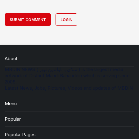
SUBMIT COMMENT
LOGIN
About
MBDIN NEWS ( منڈی بہاؤالدین نیوز ) is the largest media
network of District Mandi Bahauddin which is serving since
2008.
Latest News, Jobs, Pictures, Videos and updates of MBDIN
Menu
Popular
Popular Pages