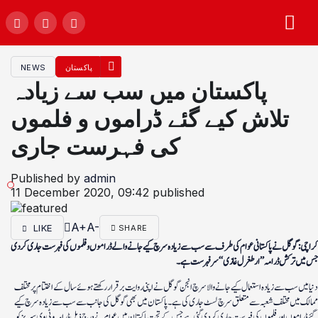
پاکستان
NEWS
پاکستان میں سب سے زیادہ
تلاش کیے گئے ڈراموں و فلموں
کی فہرست جاری
Published by
admin
11 December 2020, 09:42
published
A+
A-
LIKE
SHARE
کراچی: گوگل نے پاکستانی عوام کی طرف سے سب سے زیادہ سرچ کیے جانے والے ڈراموں و فلموں کی فہرست جاری کردی
جس میں ترکش ڈرامہ ’’ارطغرل غازی‘‘ سرفہرست ہے۔
دنیا میں سب سے زیادہ استعمال کیے جانے والا سرچ انجن گوگل نے اپنی روایت برقرار رکھتے ہوئے سال کے اختتام پر مختلف
ممالک میں مختلف شعبہ سے متعلق سرچ لسٹ جاری کی ہے۔ پاکستان میں بھی گوگل کی جانب سے سب سے زیادہ سرچ کیے
گئے ڈراموں اور فلموں کی فہرست جاری کردی گئی ہے جس کے تحت پاکستان میں عوام نے درج ذیل ڈرامہ و ٹی وی سیریز کو