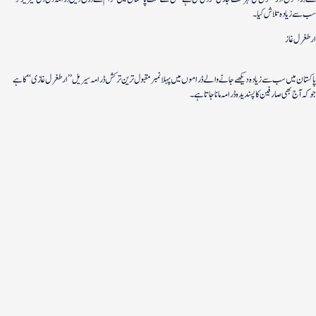
سب سے زیادہ تلاش کیا۔
ارطغرل غاز
پاکستان میں سب سے زیادہ دیکھے جانے والے ڈراموں میں پہلا نمبر مقبول ترین ترکش ڈرامہ سیریل ’’ارطغرل غازی ‘‘ کا ہے
جو کہ آج بھی صارفین کا پسندیدہ ڈرامہ مانا جاتا ہے۔