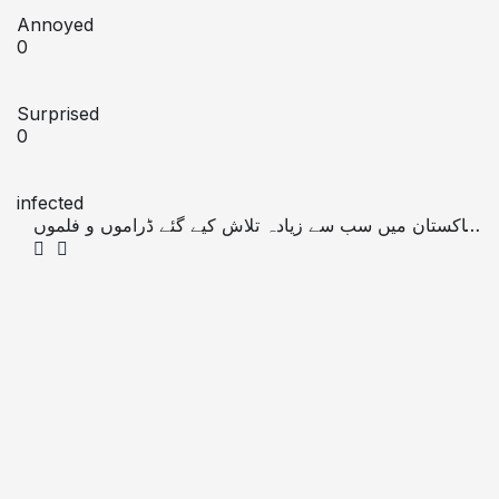
Annoyed
0
Surprised
0
infected
پاکستان میں سب سے زیادہ تلاش کیے گئے ڈراموں و فلموں
کی فہرست جاری