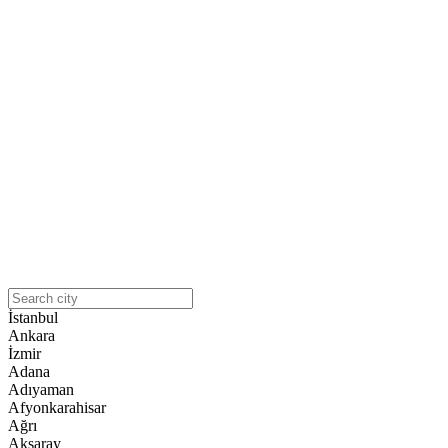
İstanbul
Ankara
İzmir
Adana
Adıyaman
Afyonkarahisar
Ağrı
Aksaray