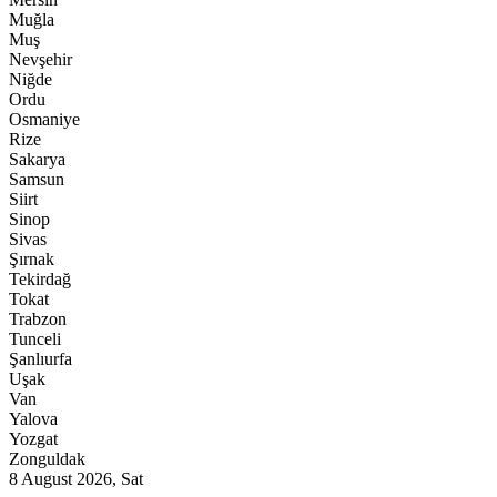
Muğla
Muş
Nevşehir
Niğde
Ordu
Osmaniye
Rize
Sakarya
Samsun
Siirt
Sinop
Sivas
Şırnak
Tekirdağ
Tokat
Trabzon
Tunceli
Şanlıurfa
Uşak
Van
Yalova
Yozgat
Zonguldak
8 August 2026, Sat