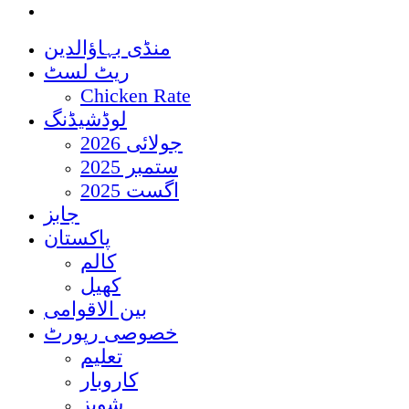
منڈی بہاؤالدین
ریٹ لسٹ
Chicken Rate
لوڈشیڈنگ
جولائی 2026
ستمبر 2025
اگست 2025
جابز
پاکستان
کالم
کھیل
بین الاقوامی
خصوصی رپورٹ
تعلیم
کاروبار
شوبز