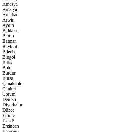
Amasya
Antalya
Ardahan
Artvin
Aydın
Balıkesir
Bartın
Batman
Bayburt
Bilecik
Bingöl
Bitlis
Bolu
Burdur
Bursa
Çanakkale
Çankırı
Çorum
Denizli
Diyarbakır
Düzce
Edirne
Elazığ
Erzincan
Erzurum