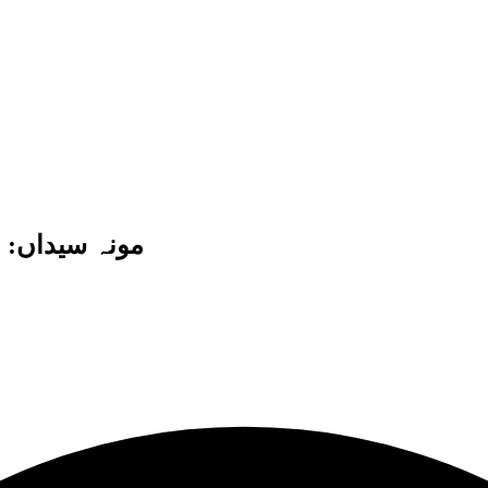
مونہ سیداں: م