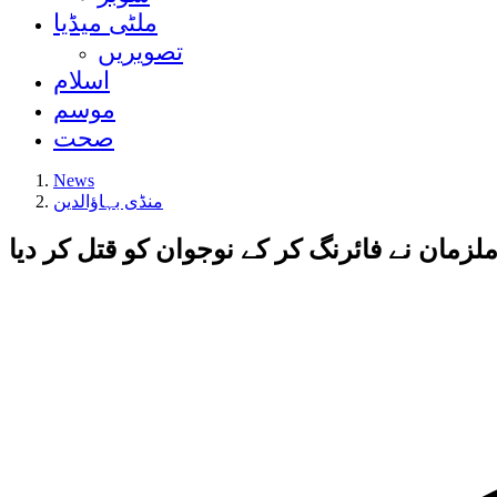
ملٹی میڈیا
تصویریں
اسلام
موسم
صحت
News
منڈی بہاؤالدین
لزمان نے فائرنگ کر کے نوجوان کو قتل کر دیا