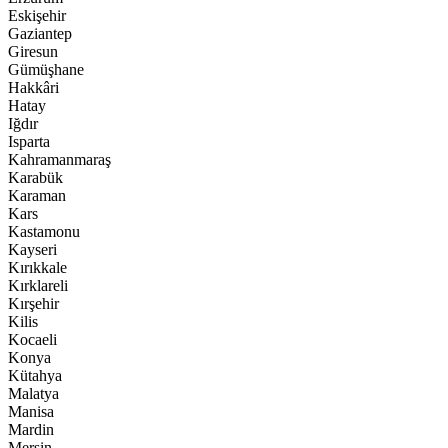
Eskişehir
Gaziantep
Giresun
Gümüşhane
Hakkâri
Hatay
Iğdır
Isparta
Kahramanmaraş
Karabük
Karaman
Kars
Kastamonu
Kayseri
Kırıkkale
Kırklareli
Kırşehir
Kilis
Kocaeli
Konya
Kütahya
Malatya
Manisa
Mardin
Mersin