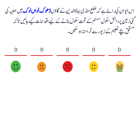
اس ایوان کی رائے ہے کہ ضلع منڈی بہاؤالدین کے گاؤں
ڈھوک نواں لوک
میں عطیہ کی
گئی زمین پر دانش سکول سسٹم کے تحت سکول بنانے کے لیے اقدامات کیے جائیں تاکہ
مستحق بچے تعلیم کے زیور سے آراستہ ہو سکیں۔
0
0
0
0
0