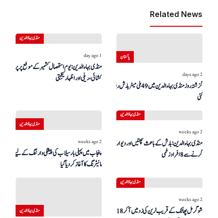
Related News
منڈی بہاؤالدین
1 day ago
پاکستان
منڈی بہاءالدین: یوم استحصال کشمیر کے موقع پر پرچم
2 days ago
کشائی، ریلی اور اظہار یکجہتی
گزشتہ روز منڈی بہاءالدین میں 49 ملی میٹر بارش ریکارڈ کی
گئی
منڈی بہاؤالدین
منڈی بہاؤالدین
2 weeks ago
2 weeks ago
منڈی بہاءالدین: بارش کے باعث چھتیں اور دیواریں
پنجاب میں پہلی بار سیلاب کی پیشگی وارننگ کے لیے ڈرون
گرنے سے 8 افراد زخمی
مانیٹرنگ کا آغاز کر دیا گیا
منڈی بہاؤالدین
2 weeks ago
شوگر مل پھاٹک کے قریب ٹرین کی زد میں آکر 18 سالہ
منڈی بہاؤالدین