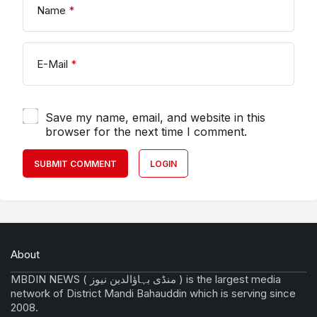
Name
*
E-Mail
*
Save my name, email, and website in this
browser for the next time I comment.
SUBMIT COMMENT
LOGIN
About
MBDIN NEWS ( منڈی بہاؤالدین نیوز ) is the largest media
network of District Mandi Bahauddin which is serving since
2008.