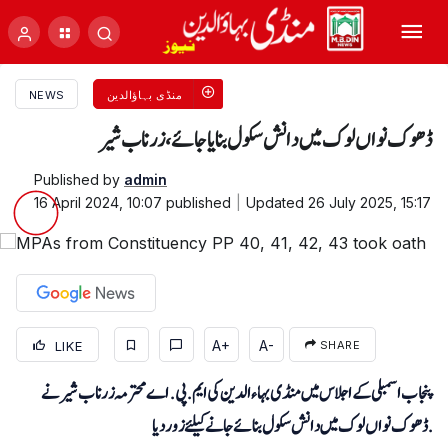
منڈی بہاؤالدین
NEWS
ڈھوک نواں لوک میں دانش سکول بنایا جائے، زرناب شیر
Published by
admin
16 April 2024, 10:07
published
Updated
26 July 2025, 15:17
A+
A-
LIKE
SHARE
پنجاب اسمبلی کے اجلاس میں منڈی بہاءالدین کی ایم.پی.اے محترمہ زرناب شیر نے
ڈھوک نواں لوک میں دانش سکول بنائے جانے کیلئے زور دیا.