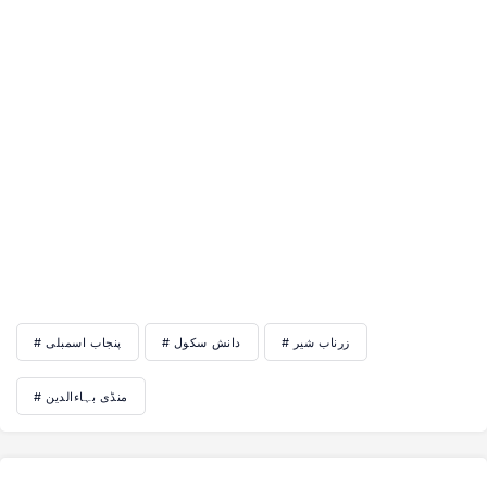
# زرناب شیر
# دانش سکول
# پنجاب اسمبلی
# منڈی بہاءالدین