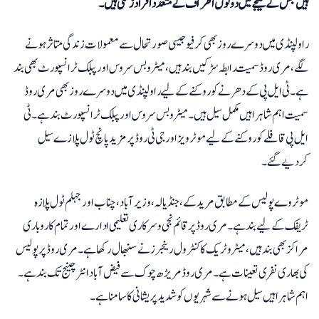
ہیں جس کے نتیجے میں دونوں اطراف کے متعدد افراد زخمی ہیں۔
راولپنڈی میں دوسرے روز بھی کرفیو جیسی صورتحال سے معمولات زندگی متاثر ہونے
لگے، مری روڈ سمیت رابطہ سڑکیں بند ہیں، میٹرو بس سروس اور پبلک ٹرانسپورٹ بھی بند
ہے۔ ٹی ایل پی کے دھرنے کو روکنے کے لیے راولپنڈی میں دوسرے روز بھی مری روڈ
سمیت اہم شاہراہیں مکمل سیل ہیں ۔ میٹروبس سروس اور پبلک ٹرانسپورٹ بند ہے۔ ٹی
ایل پی قافلے کو روکنے کے لیے موٹرویز اور جی ٹی روڈ پر مزید پانچ ٹول پلازے سیل
کردیے گئے۔
موٹروے پولیس کے مطابق مریدکے، جنڈیالہ، وزیر آباد، چناب اور جہلم ٹول پلازہ
ٹریفک کے لیے بند ہے۔ مری روڈ پر قائم نجی و سرکاری تعلیمی ادارے اور تمام کاروباری
مراکز بھی بند ہیں، میٹرو ٹریک کا کنٹرول رینجرز نے سنبھال رکھا ہے۔ مری روڈ پر پولیس
کی بھاری نفری تعینات ہے ۔ مری روڈ مریڑھ چوک سے فیض آباد انٹرچینج تک بند ہے۔
اہم شاہراہیں سیل ہونے سے شہریوں کو شدید پریشانی کا سامنا ہے۔