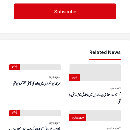
Related News
پاکستان
3 days ago
پاکستان
سرکاری سکولوں میں ہفتہ کی چھٹی ختم کر دی گئی
3 days ago
گزشتہ روز منڈی بہاءالدین میں 49 ملی میٹر بارش ریکارڈ کی
گئی
پاکستان
منڈی بہاؤالدین
4 days ago
2 weeks ago
پاکستان میں پانی کے ذخائر کی صورتحال بہتر، بڑے ڈیم