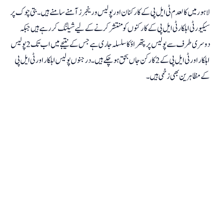
لاہور میں کالعدم ٹی ایل پی کے کارکنان اور پولیس و رینجرز آمنے سامنے ہیں۔ بتی چوک پر
سیکیورٹی اہلکار ٹی ایل پی کے کارکنوں کو منتشر کرنے کےلیے شیلنگ کررہے ہیں جبکہ
دوسری طرف سے پولیس پر پتھراؤ کا سلسلہ جاری ہے جس کے نتیجے میں اب تک 2 پولیس
اہلکار اور ٹی ایل پی کے 2 کارکن جاں بحق ہوچکے ہیں۔ درجنوں پولیس اہلکار اور ٹی ایل پی
کے مظاہرین بھی زخمی ہیں۔