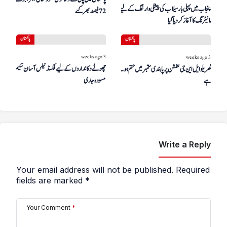
پنجاب میں پہلی بار سیلاب کی پیشگی وارننگ کے لیے ڈرون
72 فیصد بھر گئے
مانیٹرنگ کا آغاز کر دیا گیا
پاکستان
پاکستان
3 weeks ago
3 weeks ago
چھوٹے دکانداروں کے لیے فکسڈ ٹیکس آسان سکیم کا
گھریلو ایل این جی کنکشن پر پابندی ستمبر میں ختم ہونے کا امکان
مسودہ جاری
ہے
Write a Reply
Your email address will not be published.
Required
fields are marked
*
Your Comment
*