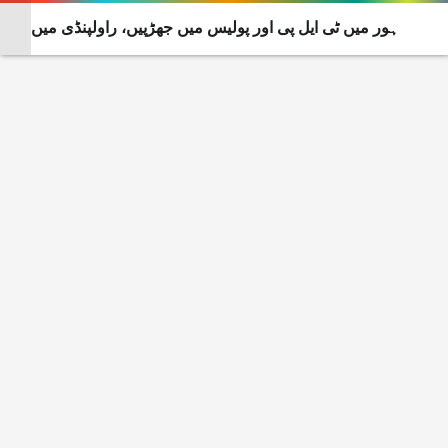
لاہور میں ٹی ایل پی اور پولیس میں جھڑپیں، راولپنڈی میں
کرفیو جیسی صورتحال