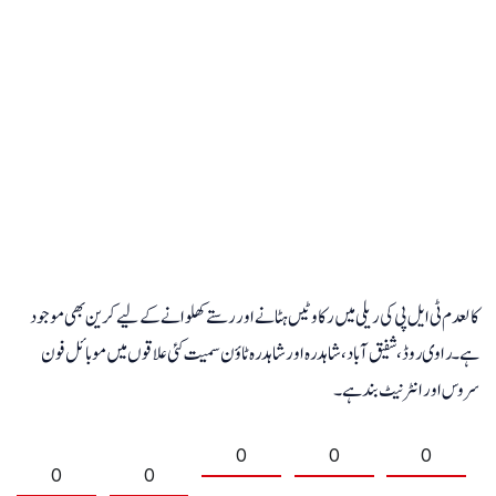
کالعدم ٹی ایل پی کی ریلی میں رکاوٹیں ہٹانے اور رستے کھلوانے کے لیے کرین بھی موجود
ہے۔ راوی روڈ ، شفیق آباد ، شاہدرہ اور شاہدرہ ٹاؤن سمیت کئی علاقوں میں موبائل فون
سروس اور انٹرنیٹ بند ہے۔
0
0
0
0
0