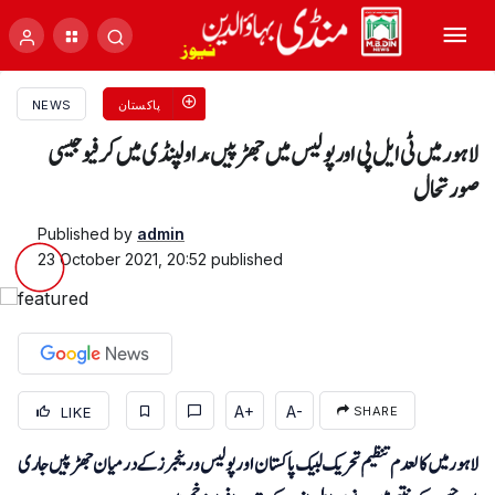
پاکستان
NEWS
لاہور میں ٹی ایل پی اور پولیس میں جھڑپیں، راولپنڈی میں کرفیو جیسی
صورتحال
Published by
admin
23 October 2021, 20:52
published
A+
A-
LIKE
SHARE
لاہور میں کالعدم تنظیم تحریک لبیک پاکستان اور پولیس و رینجرز کے درمیان جھڑپیں جاری