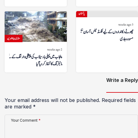
پاکستان
3 weeks ago
چھوٹے دکانداروں کے لیے فکسڈ ٹیکس آسان سکیم کا
مسودہ جاری
منڈی بہاؤالدین
2 weeks ago
پنجاب میں پہلی بار سیلاب کی پیشگی وارننگ کے لیے ڈرون
مانیٹرنگ کا آغاز کر دیا گیا
Write a Reply
Your email address will not be published.
Required fields
are marked
*
Your Comment
*