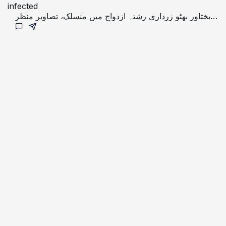
infected
بختاور بھٹو زرداری رشتہ ازدواج میں منسلک، تصاویر منظر
عام پر