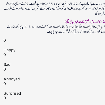
اس حساب سے پاکستانی روپے میں 132 تولہ کی قیمت ایک لاکھ 71 ہزار 600 روپے بنتی ہے ۔ نکاح کے موقع پر بختاور بھٹو
گولڈن عروسی لباس اور محمود چوہدری آف وائٹ شيروانی ميں توجہ کا مرکز تھے، تقریب میں دونوں خاندان کے افراد نے
شرکت کی.
بختاور بھٹو زرداری رخصتی کے بعد کہاں جائیں گی؟
شہید محترمہ بینظیر بھٹو زرداری کی بڑی صاحبزادی بختاور بھٹو زرداری رخصتی کے بعد لاہور اور پھر دبئی جائیں گی،بختاور کے
دولہا محمود چوہدری کی لاہور ميں حويلی کو برقی قمقموں سے سجاديا گيا ہے۔
0
Happy
0
Sad
0
Annoyed
0
Surprised
0