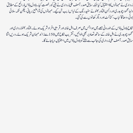
زرداری نے مہمانوں کا استقبال کیا جبکہ سابق صدر آصف علی زرداری نے بیٹی کو رخصت کیا۔ بلاول ہاؤس ذرائع کے مطابق
دلہا محمود چوہدری اور دلہن بختاور بھٹو نے سفید رنگ کے لباس زیب تن کیے۔ مہمانوں کی تواضع بریانی، چکن تکہ، ملائی
بوٹی، دھاگا کباب، کٹاکٹ اور دیگر کھانوں سے کی گئی۔
نکاح بلاول ہاؤس کے اندرونی حصے میں ہوا جس میں صرف اہل خانہ اور قریبی افراد شریک ہوئے۔ بختاور بھٹو زرداری اور
محمود چوہدری نے اہل خانہ کے ساتھ تصاویر بھی بنوائیں، تقریب نکاح میں 150 سے زائد مہمان شریک ہوئے۔ دریں اثنا
سابق صدر آصف علی زرداری کی جانب سے ہفتے کو بلاول ہاؤس میں استقبالیہ دیا جائے گا۔