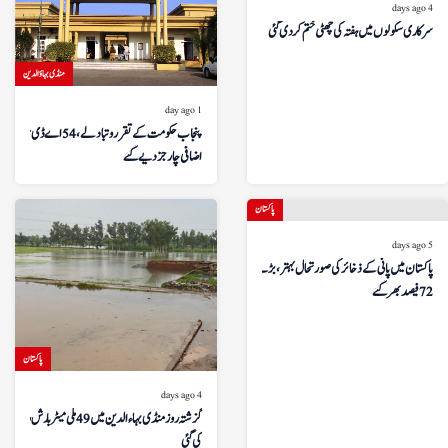
4 days ago
سرکاری سکولوں میں ہفتہ کی چھٹی ختم کر دی گئی
منڈی بہاؤالدین
1 day ago
پنجاب حکومت کے تقرر و تبادلے، 54 اے ڈی سیز کو
اضافی چارجز دیے گئے
پاکستان
5 days ago
پاکستان میں پانی کے ذخائر کی صورتحال بہتر، بڑے ڈیم
72 فیصد بھر گئے
پاکستان
4 days ago
گزشتہ روز منڈی بہاءالدین میں 49 ملی میٹر بارش ریکارڈ
کی گئی