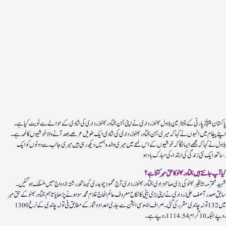
پاکستان پیپلز پارٹی کے چیئرمین بلاول بھٹو زرداری نے اپنی بہن بختاور بھٹو زرداری کی شادی کے حوالے سے ٹویٹ کیا ہے۔
اپنے پیغام میں انہوں نے کہا کہ میری بہن بختاور بھٹو زرداری کی شادی ایک طویل عرصے بعد آنے والا خوشیوں کا لمحہ ہے۔
بلاول نے کہا کہ مجھے ایسا لگا کہ خوشیوں کے اس لمحے میں میری والدہ ہمیں دیکھ رہی ہیں میری جانب سے دونوں کو ایک
ساتھ ایک نئی زندگی کی ابتداء کی مبارک باد ہو.
کیا آپ جانتےہیں بختاور بھٹو کا حق مہر کتنا ہے؟
شہید محترمہ بینظیر بھٹو کی بڑی صاحبزادی بختاور بھٹو زرداری آج محمود چوہدری کيساتھ رشتہ ازدواج ميں منسلک ہوگئیں ۔
سابق صدر آصف علی زرداری نے اپنی بڑی بیٹی کا نکاح معروف عالم الحاج غلام محمد سوہو نے پڑھایا تاہم بختاور بھٹو کے حق مہر
میں 132 تولہ چاندی مقرر کی گئی ۔ صراف ایسوسی ایشن سے جاری اعداد و شمار کے مطابق فی تولہ چاندی کے نرخ 1300
روپے جبکہ 10 گرام 1114.54 روپے ہے۔