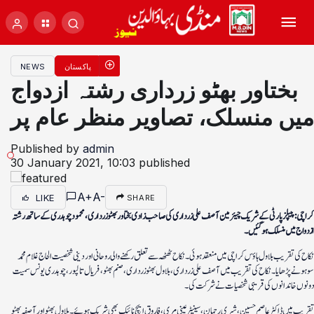
پاکستان
NEWS
بختاور بھٹو زرداری رشتہ ازدواج
میں منسلک، تصاویر منظر عام پر
Published by
admin
30 January 2021, 10:03
published
A+
A-
LIKE
SHARE
کراچی: پیپلز پارٹی کے شریک چیئرمین آصف علی زرداری کی صاحب زادی بختاور بھٹو زرداری، محمود چوہدری کے ساتھ رشتہ
ازدواج میں منسلک ہو گئیں۔
نکاح کی تقریب بلاول ہاؤس کراچی میں منعقد ہوئی۔ نکاح ٹھٹھہ سے تعلق رکھنے والی روحانی اور دینی شخصیت الحاج غلام محمد
سوہو نے پڑھایا۔نکاح کی تقریب میں آصف علی زرداری، بلاول بھٹو زرداری، صنم بھٹو، فریال تالپور، چوہدری یونس سمیت
دونوں خاندانوں کی قریبی شخصیات نے شرکت کی۔
تقریب میں ڈاکٹر عاصم حسین، شیری رحمان، سینیٹر عینی مری، فاروق ایچ نائیک بھی شریک ہوئے۔ بلاول بھٹو اور آصفہ بھٹو