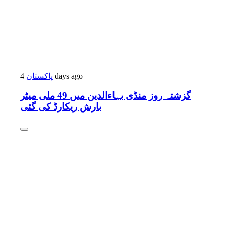
پاکستان
4 days ago
گزشتہ روز منڈی بہاءالدین میں 49 ملی میٹر
بارش ریکارڈ کی گئی