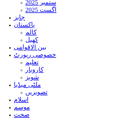
ستمبر 2025
اگست 2025
جابز
پاکستان
کالم
کھیل
بین الاقوامی
خصوصی رپورٹ
تعلیم
کاروبار
شوبز
ملٹی میڈیا
تصویریں
اسلام
موسم
صحت