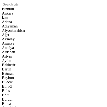
İstanbul
Ankara
İzmir
Adana
Adıyaman
Afyonkarahisar
Ağrı
Aksaray
Amasya
Antalya
Ardahan
Artvin
Aydın
Balıkesir
Bartın
Batman
Bayburt
Bilecik
Bingöl
Bitlis
Bolu
Burdur
Bursa