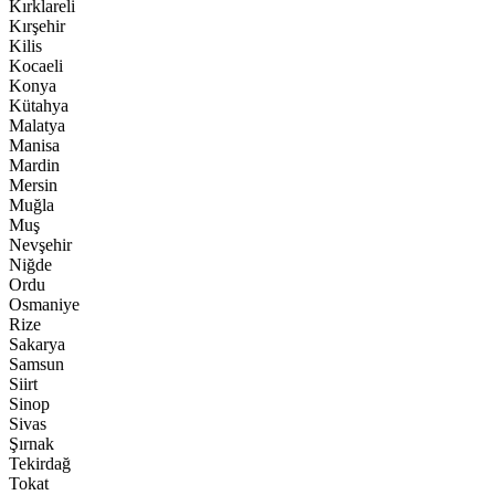
Kırklareli
Kırşehir
Kilis
Kocaeli
Konya
Kütahya
Malatya
Manisa
Mardin
Mersin
Muğla
Muş
Nevşehir
Niğde
Ordu
Osmaniye
Rize
Sakarya
Samsun
Siirt
Sinop
Sivas
Şırnak
Tekirdağ
Tokat