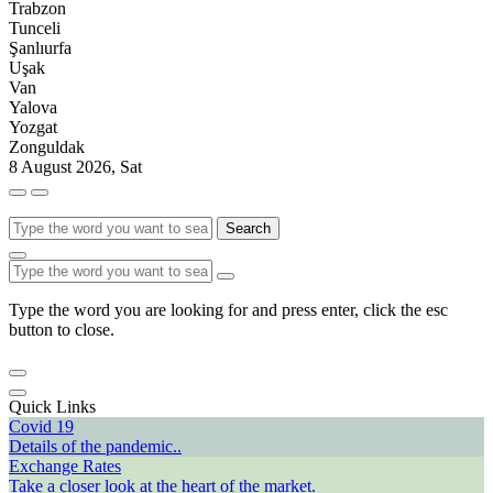
Trabzon
Tunceli
Şanlıurfa
Uşak
Van
Yalova
Yozgat
Zonguldak
8 August 2026, Sat
Search
Type the word you are looking for and press enter, click the esc
button to close.
Quick Links
Covid 19
Details of the pandemic..
Exchange Rates
Take a closer look at the heart of the market.