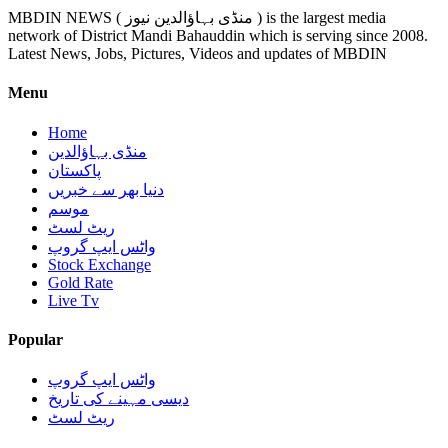
MBDIN NEWS ( منڈی بہاؤالدین نیوز ) is the largest media
network of District Mandi Bahauddin which is serving since 2008.
Latest News, Jobs, Pictures, Videos and updates of MBDIN
Menu
Home
منڈی بہاؤالدین
پاکستان
دنیا بھر سے خبریں
موسم
ریٹ لسٹ
واٹس ایپ گروپ
Stock Exchange
Gold Rate
Live Tv
Popular
واٹس ایپ گروپ
دیسی مہینے کی تاریخ
ریٹ لسٹ