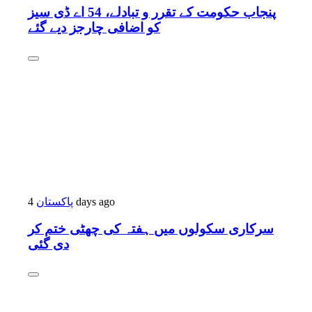
پنجاب حکومت کے تقرر و تبادلے، 54 اے ڈی سیز
کو اضافی چارجز دیے گئے
پاکستان
4 days ago
سرکاری سکولوں میں ہفتہ کی چھٹی ختم کر
دی گئی