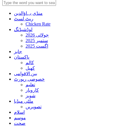
منڈی بہاؤالدین
ریٹ لسٹ
Chicken Rate
لوڈشیڈنگ
جولائی 2026
ستمبر 2025
اگست 2025
جابز
پاکستان
کالم
کھیل
بین الاقوامی
خصوصی رپورٹ
تعلیم
کاروبار
شوبز
ملٹی میڈیا
تصویریں
اسلام
موسم
صحت