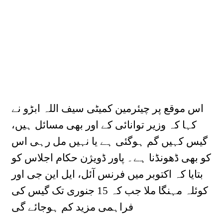
اس موقع پر چیئرمین کمیٹی سیف اللہ ابڑو نے
کہا کہ وزیر توانائی کے اور بھی مسائل ہیں،
گیس کہیں گم ہوگئی ہے یا نہیں مل رہی اس
کو بھی ڈھونڈنا ہے۔ پاور ڈویژن حکام اجلاس کو
بتایا کہ اکتوبر میں فرنس آئل، ایل این جی اور
کوئلہ مہنگا ملا جب کہ 15 جنوری تک گیس کی
فراہمی مزید کم ہوجائے گی