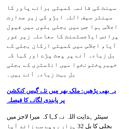
سینٹ کی قائمہ کمیٹی برائے پاور کا
سینٹر سیف اللہ ابڑو کی زیر صدارت
اجلاس ہوا جس میں بجلی بلوں میں فیول
پرائس ایڈجسٹمنٹ کا معاملہ زیر غور
آیا، اجلاس میں کمیٹی ارکان بجلی کے
بل زیادہ آنے پر پھٹ پڑے اور کہا کہ
خیبرپختونخوا میں انڈسٹری کے بجلی
بل بہت زیادہ آئے ہیں۔
یہ بھی پڑھیں: ملک بھر میں نئے گیس کنکشن
پر پابندی لگانے کا فیصلہ
سینٹر ہدایت اللہ نے کہا کہ میرا لاجز میں
بجلی کا بل 32 ہزار روپے سے زائد آیا