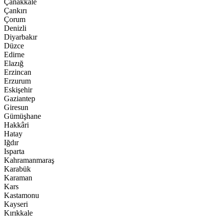
Çanakkale
Çankırı
Çorum
Denizli
Diyarbakır
Düzce
Edirne
Elazığ
Erzincan
Erzurum
Eskişehir
Gaziantep
Giresun
Gümüşhane
Hakkâri
Hatay
Iğdır
Isparta
Kahramanmaraş
Karabük
Karaman
Kars
Kastamonu
Kayseri
Kırıkkale