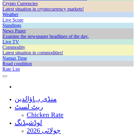
Crypto Currencies
Latest situation in cryptocurrency markets!
Weather
Live Score
Standings
News Paper
Examine the newspaper headlines of the day.
Live TV
Commodity
Latest situation in commodities!
Namaz Time
Road condition
Rate List
منڈی بہاؤالدین
ریٹ لسٹ
Chicken Rate
لوڈشیڈنگ
جولائی 2026