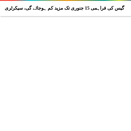
گیس کی فراہمی 15 جنوری تک مزید کم ہوجائے گی، سیکرٹری
پاور ڈویژن