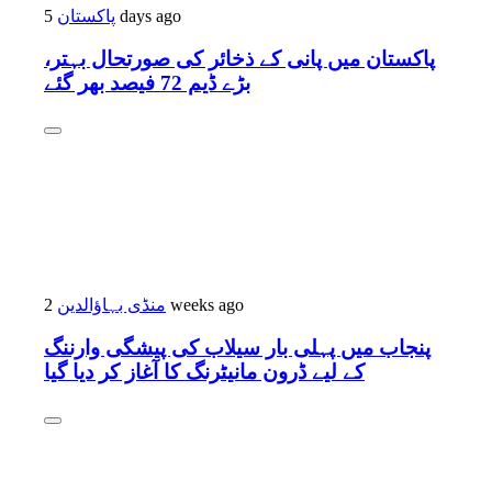
پاکستان
5 days ago
پاکستان میں پانی کے ذخائر کی صورتحال بہتر،
بڑے ڈیم 72 فیصد بھر گئے
منڈی بہاؤالدین
2 weeks ago
پنجاب میں پہلی بار سیلاب کی پیشگی وارننگ
کے لیے ڈرون مانیٹرنگ کا آغاز کر دیا گیا