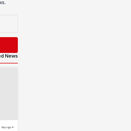
ws.
ed News
4 days ago