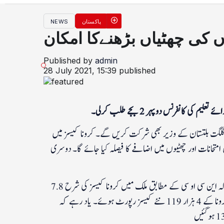
پاکستان
NEWS
ں کی چھٹیاں بڑھنےکا امکان
Published by
admin
28 July 2021, 15:39
published
 کانفرنس دوپہر 2 بجے طلب کرلی۔
 گلگت بلتستان کے وزیر بھی شرکت کریں گے۔ کرونا کیسز میں
متحانات اور چھٹیوں میں اضافے کا فیصلہ کیا جائے گا۔ دوسری
کرونا ایس او پیز سمیت نئے تعلیمی سال سے متعلق حکمت عملی پر بھی غور ہوگا۔ واضح رہے کہ اين سی او سی کے مطابق ملک ميں کرونا کيسز کی شرح 7.8
رپورٹ کی گئی ہے۔ گزشتہ روز کرونا کے 52 ہزار291 ٹيسٹ کيے گئے جبکہ 24 گھنٹے ميں کرونا کے 4 ہزار 119 نئے کيسز رپورٹ ہوئے۔ یاد رہے کہ