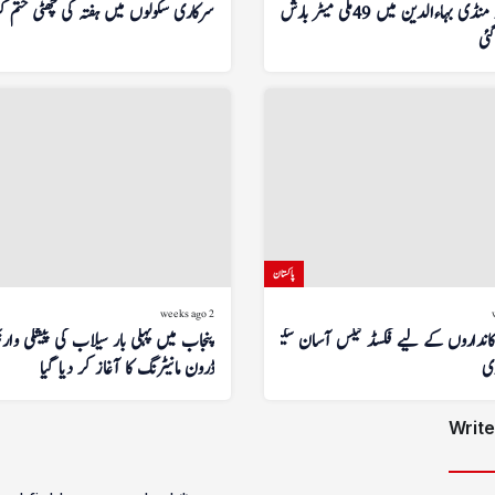
گزشتہ روز منڈی بہاءالدین میں 49 ملی میٹر بارش
سرکاری سکولوں میں ہفتہ کی چھٹی ختم ک
گئی
پاکستان
2 weeks ago
انداروں کے لیے فکسڈ ٹیکس آسان سکیم کا
پنجاب میں پہلی بار سیلاب کی پیشگی وا
ری
ڈرون مانیٹرنگ کا آغاز کر دیا گیا
Write