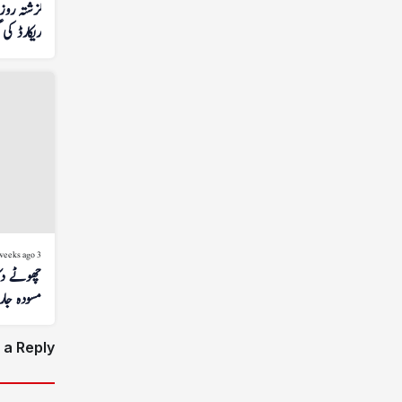
ریکارڈ کی 
3 weeks ago
چھوٹے دک
مسودہ جا
 a Reply