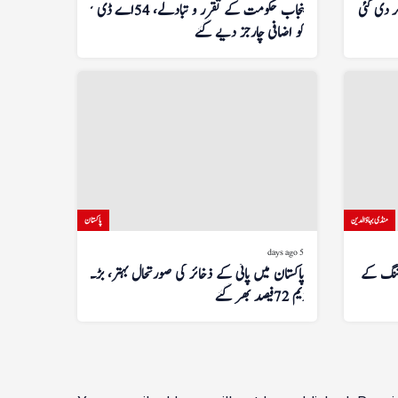
ر دی گئی
پنجاب حکومت کے تقرر و تبادلے، 54 اے ڈی سیز
کو اضافی چارجز دیے گئے
منڈی بہاؤالدین
پاکستان
5 days ago
رننگ کے لیے
پاکستان میں پانی کے ذخائر کی صورتحال بہتر، بڑے
ڈیم 72 فیصد بھر گئے