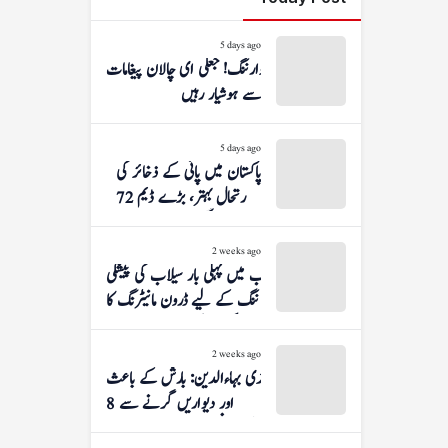
5 days ago
وارننگ! جعلی ای چالان پیغامات
سے ہوشیار رہیں
5 days ago
پاکستان میں پانی کے ذخائر کی
صورتحال بہتر، بڑے ڈیم 72
فیصد بھر گئے
2 weeks ago
پنجاب میں پہلی بار سیلاب کی پیشگی
وارننگ کے لیے ڈرون مانیٹرنگ کا
آغاز کر دیا گیا
2 weeks ago
منڈی بہاءالدین: بارش کے باعث
چھتیں اور دیواریں گرنے سے 8
افراد زخمی