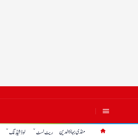
منڈی بہاؤالدین
ریٹ لسٹ
لوڈشیڈنگ