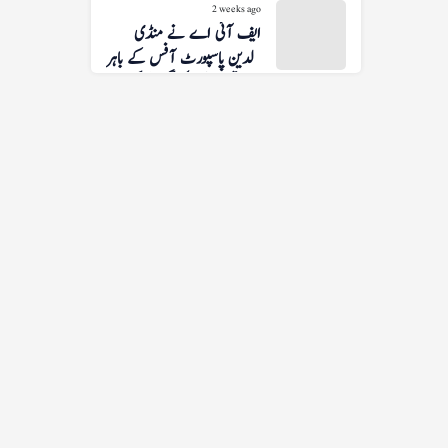
2 weeks ago
ایف آئی اے نے منڈی
بہاءالدین پاسپورٹ آفس کے باہر
سے تین افراد کو گرفتار کر لیا