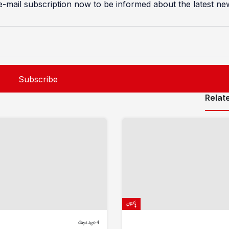
e-mail subscription now to be informed about the latest ne
Relat
پاکستان
4 days ago