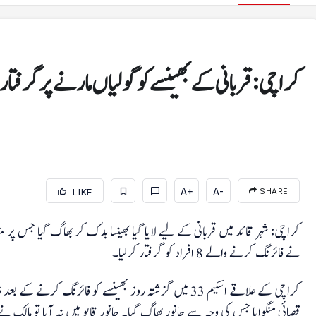
کراچی: قربانی کے بھینسے کو گولیاں مارنے پر گرفتار 8 افراد کی ضمانت منظور
A+
A-
LIKE
SHARE
منڈی بہاؤالدین
کراچی: شہر قائد میں قربانی کے لیے لایا گیا بھینسا بدک کر بھاگ گیا جس پر 
پنجاب حکومت کے تقرر و تبادلے، 54 اے ڈی سیز کو اضافی
نے فائرنگ کرنے والے 8 افراد کو گرفتار کرلیا۔
چارجز دیے گئے
کراچی کے علاقے اسکیم 33 میں گزشتہ روز بھینسے کو فائرنگ کر
قصائی منگوایا جس کی وجہ سے جانور بھاگ گیا۔ جانور قابو میں نہ آیا تو مالک نے