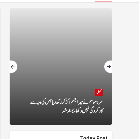
کھیل
ا پالیسی میں بڑی تبدیلی، پاکستانیوں کو 20 ہزار ڈالر
سرد موسم نے میرا جسم اکڑ کر رکھ دیا جس کی وجہ سے
کارکردگی نہیں دکھا سکا: ارشد
Today Post