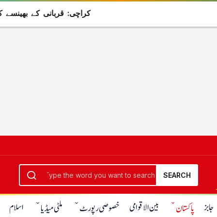
کراچی: قربانی کے بھینسے کو گولیاں مار
SEARCH
جابز
بین الاقوامی
اسلام
پاکستان
خصوصی رپورٹ
ملٹی میڈیا