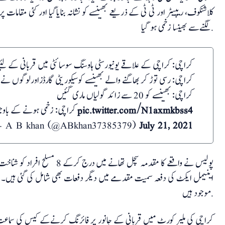
کلاشنکوف، ریپیٹر اور ٹی ٹی کے ذریعے بھینسے کو نشانہ بنایاگیا اور کئی مقامات 
لگنےسے بھینسا زخمی ہو گیا.
کراچی: کراچی کے علاقے یونیورسٹی ہاوسنگ سوسائٹی میں قربانی کے لئیے لای
کراچی: رسی توڑ کر بھاگنے والے بھینسے کوسیکوریٹی گارڈزاورلوگوں نے
کراچی: بھینسے کو 20 سے زائد گولیاں ماری گئیں
pic.twitter.com/N1axmkbss4
کراچی: زخمی ہونے کے باوجود بھینسا بھاگتا
 A B khan (@ABkhan37385379)
July 21, 2021
اینیمل ایکٹ کی دفعہ سمیت مقدمے میں دیگر دفعات بھی شامل کی گئی ہیں۔ 
موجود ہیں.