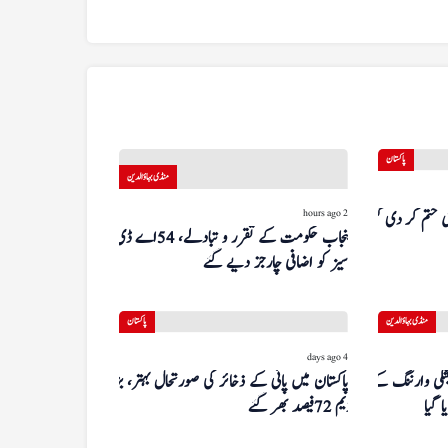
پاکستان
منڈی بہاؤالدین
2 hours ago
 ختم کر دی گئی
پنجاب حکومت کے تقرر و تبادلے، 54 اے ڈی
سیز کو اضافی چارجز دیے گئے
منڈی بہاؤالدین
پاکستان
4 days ago
یشگی وارننگ کے
پاکستان میں پانی کے ذخائر کی صورتحال بہتر، بڑے
 گیا
ڈیم 72 فیصد بھر گئے