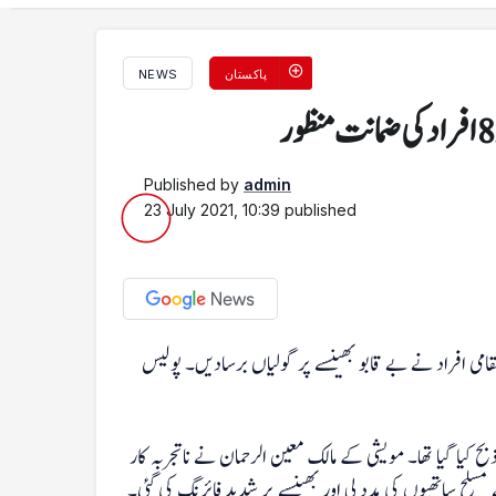
پاکستان
NEWS
Published by
admin
23 July 2021, 10:39
published
مقامی افراد نے بے قابو بھینسے پر گولیاں برسادیں۔ پولیس
نے کے بعد ذبح کیا گیا تھا۔ مویشی کے مالک معین الرحمان نے ناتجربہ کار
 مسلح ساتھیوں کی مدد لی اور بھینسے پر شدید فائرنگ کی گئی۔