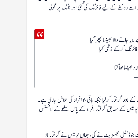
پر اسے روکنے کے ‏لیے فائرنگ کی گئی اور ٹانگ پر گولی
ا جانے والا بھینسا بپھر گیا
 فائرنگ کرکے زخمی کیا
—
پولیس نے واقعے کا مقدمہ سچل تھانے میں درج کرکے 8 مسلح افراد کو شناخت کے بعد گرفتار کرلیا جبکہ باقی 6 افراد کی تلاش جاری ہے۔
پولیس کے مطابق گرفتار افراد کے پاس اسلحے کے لائسنس
کراچی کی ملیر کورٹ ميں قربانی کے جانور پر فائرنگ کرنےکے کیس کی سماعت جوڈیشل مجسٹریٹ نے کی، جہاں پولیس نے گرفتار 8