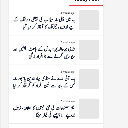
2 weeks ago
پنجاب میں پہلی بار سیلاب کی پیشگی وارننگ کے
لیے ڈرون مانیٹرنگ کا آغاز کر دیا گیا
2 weeks ago
منڈی بہاءالدین: بارش کے باعث چھتیں اور
دیواریں گرنے سے 8 افراد زخمی
2 weeks ago
ایف آئی اے نے منڈی بہاءالدین پاسپورٹ
آفس کے باہر سے تین افراد کو گرفتار کر لیا
2 weeks ago
پیٹرولیم مصنوعات کی نئی قیمتوں کا اعلان، ڈیزل
5 روپے 71 پیسے فی لیٹر مہنگا