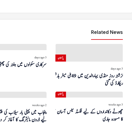
Related News
3 days ago
پاکستان
سرکاری سکولوں میں ہفتہ کی چھٹی
3 days ago
گزشتہ روز منڈی بہاءالدین میں 49 ملی میٹر بارش
ریکارڈ کی گئی
پاکستان
3 weeks ago
2 weeks ago
چھوٹے دکانداروں کے لیے فکسڈ ٹیکس آسان سکیم
پنجاب میں پہلی بار سیلاب کی پ
کا مسودہ جاری
لیے ڈرون مانیٹرنگ کا آغاز کر دیا