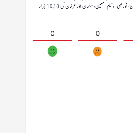
ملزمان کو عدالت میں پیش کیا۔ عدالت نے تمام ملزمان عمران، زبیر،عطا الرحمان، نورعلی، وسیم، معین، سلمان اورعرفان کی 10,10 ہزار
0
0