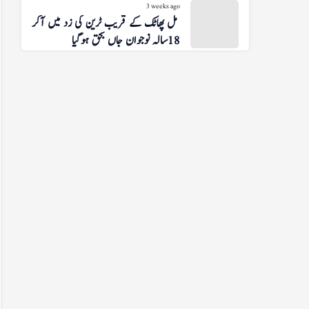
3 weeks ago
شوگر مل پھاٹک کے قریب ٹرین کی زد میں آکر
18 سالہ نوجوان جاں بحق ہوگیا