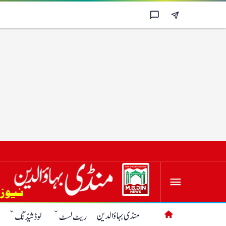
منڈی بہاؤالدین
ریٹ لسٹ
لوڈشیڈنگ