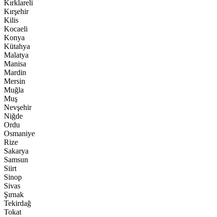
Kırklareli
Kırşehir
Kilis
Kocaeli
Konya
Kütahya
Malatya
Manisa
Mardin
Mersin
Muğla
Muş
Nevşehir
Niğde
Ordu
Osmaniye
Rize
Sakarya
Samsun
Siirt
Sinop
Sivas
Şırnak
Tekirdağ
Tokat