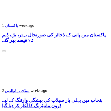
پاکستان
1 week ago
پاکستان میں پانی کے ذخائر کی صورتحال بہتر، بڑے ڈیم
72 فیصد بھر گئے
منڈی بہاؤالدین
2 weeks ago
پنجاب میں پہلی بار سیلاب کی پیشگی وارننگ کے لیے
ڈرون مانیٹرنگ کا آغاز کر دیا گیا