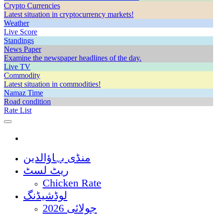
Crypto Currencies
Latest situation in cryptocurrency markets!
Weather
Live Score
Standings
News Paper
Examine the newspaper headlines of the day.
Live TV
Commodity
Latest situation in commodities!
Namaz Time
Road condition
Rate List
منڈی بہاؤالدین
ریٹ لسٹ
Chicken Rate
لوڈشیڈنگ
جولائی 2026