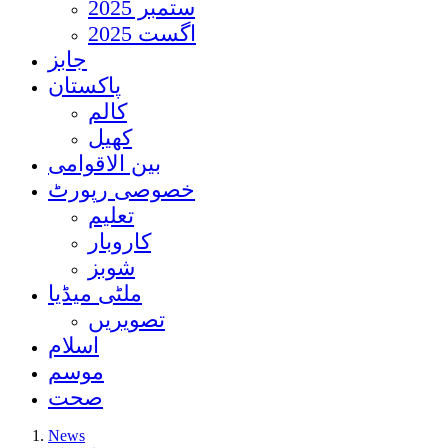
ستمبر 2025
اگست 2025
جابز
پاکستان
کالم
کھیل
بین الاقوامی
خصوصی رپورٹ
تعلیم
کاروبار
شوبز
ملٹی میڈیا
تصویریں
اسلام
موسم
صحت
News