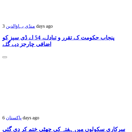
منڈی بہاؤالدین
3 days ago
پنجاب حکومت کے تقرر و تبادلے، 54 اے ڈی سیز کو
اضافی چارجز دیے گئے
پاکستان
6 days ago
سرکاری سکولوں میں ہفتہ کی چھٹی ختم کر دی گئی