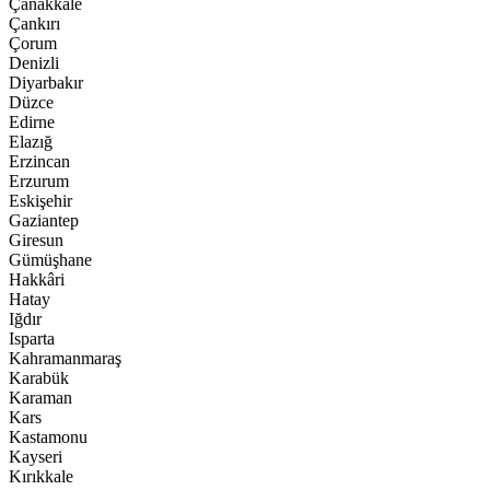
Çanakkale
Çankırı
Çorum
Denizli
Diyarbakır
Düzce
Edirne
Elazığ
Erzincan
Erzurum
Eskişehir
Gaziantep
Giresun
Gümüşhane
Hakkâri
Hatay
Iğdır
Isparta
Kahramanmaraş
Karabük
Karaman
Kars
Kastamonu
Kayseri
Kırıkkale