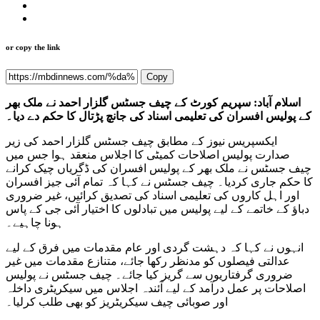
or copy the link
Copy
اسلام آباد: سپریم کورٹ کے چیف جسٹس گلزار احمد نے ملک بھر
کے پولیس افسران کی تعلیمی اسناد کی جانچ پڑتال کا حکم دے دیا۔
ایکسپریس نیوز کے مطابق چیف جسٹس گلزار احمد کی زیر
صدارت پولیس اصلاحات کمیٹی کا اجلاس منعقد ہوا جس میں
چیف جسٹس نے ملک بھر کے پولیس افسران کی ڈگریاں چیک کرانے
کا حکم جاری کردیا۔ چیف جسٹس نے کہا کہ تمام آئی جیز افسران
اور اہل کاروں کی تعلیمی اسناد کی تصدیق کرائیں، غیر ضروری
دباؤ کے خاتمے کے لیے پولیس میں تبادلوں کا اختیار آئی جی کے پاس
ہونا چاہیے۔
انہوں نے کہا کہ دہشت گردی اور عام مقدمات میں فرق کے لیے
عدالتی فیصلوں کو مدنظر رکھا جائے، متنازع مقدمات میں غیر
ضروری گرفتاریوں سے گریز کیا جائے۔ چیف جسٹس نے پولیس
اصلاحات پر عمل درآمد کے لیے آئندہ اجلاس میں سیکریٹری داخلہ
اور صوبائی چیف سیکریٹریز کو بھی طلب کرلیا۔