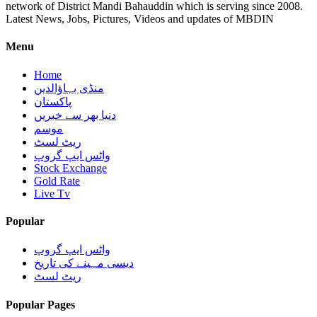
network of District Mandi Bahauddin which is serving since 2008.
Latest News, Jobs, Pictures, Videos and updates of MBDIN
Menu
Home
منڈی بہاؤالدین
پاکستان
دنیا بھر سے خبریں
موسم
ریٹ لسٹ
واٹس ایپ گروپ
Stock Exchange
Gold Rate
Live Tv
Popular
واٹس ایپ گروپ
دیسی مہینے کی تاریخ
ریٹ لسٹ
Popular Pages