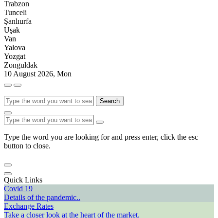
Trabzon
Tunceli
Şanlıurfa
Uşak
Van
Yalova
Yozgat
Zonguldak
10 August 2026, Mon
Search
Type the word you are looking for and press enter, click the esc
button to close.
Quick Links
Covid 19
Details of the pandemic..
Exchange Rates
Take a closer look at the heart of the market.