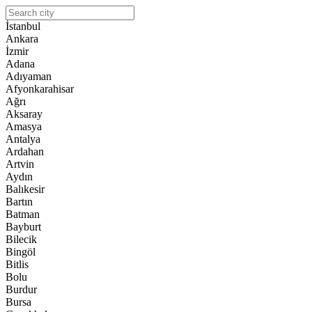
İstanbul
Ankara
İzmir
Adana
Adıyaman
Afyonkarahisar
Ağrı
Aksaray
Amasya
Antalya
Ardahan
Artvin
Aydın
Balıkesir
Bartın
Batman
Bayburt
Bilecik
Bingöl
Bitlis
Bolu
Burdur
Bursa