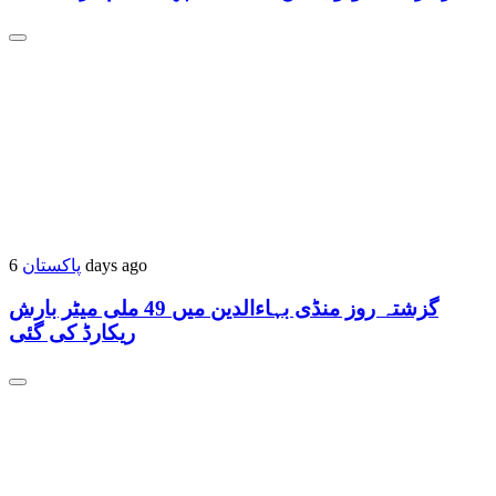
پاکستان
6 days ago
گزشتہ روز منڈی بہاءالدین میں 49 ملی میٹر بارش
ریکارڈ کی گئی