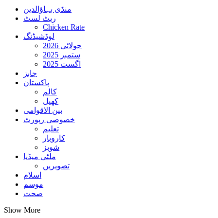
منڈی بہاؤالدین
ریٹ لسٹ
Chicken Rate
لوڈشیڈنگ
جولائی 2026
ستمبر 2025
اگست 2025
جابز
پاکستان
کالم
کھیل
بین الاقوامی
خصوصی رپورٹ
تعلیم
کاروبار
شوبز
ملٹی میڈیا
تصویریں
اسلام
موسم
صحت
Show More