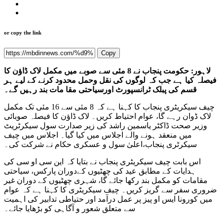
or copy the link
Copy
لاہور: حکومت پنجاب نے 8 مئی سے صوبے میں مکمل لاک ڈاؤن کا
فیصلہ کیا ہے جب کہ لوگوں کی نقل وحمل محدود کرنے کے لیے ہر
قسم کی پبلک ٹرانسپورٹ اورسیاحتی مقا مات بند رہیں گے۔
چیف سیکریٹری پنجاب کا کہنا ہے کہ 8 مئی سے 16 مئی تک مکمل
لاک ڈوان رہے گا، عوام احتیاط کریں۔ لاک ڈاؤن کا فیصلہ صوبائی
وزیر صحت ڈاکٹر یاسمین راشد کی زیر صدارت سول سیکرٹریٹ
میں منعقد ہونے والے اجلاس میں کیا گیا۔ اجلاس میں چیف
سیکرٹری پنجاب،اعلیٰ سول و عسکری حکام نے شرکت کی۔
اس بابت چیف سیکریٹری پنجاب نے بتایا کہ این سی او سی کی
ہدایات کے مطابق عید کی چھٹیوں کےدوران پارکس، سیاحتی
مقامات کو مکمل بند رکھا جائے گا، شہری چھٹیوں کے دوران غیر
ضروری سفر سے گریز کریں۔ چیف سیکریٹری کا کہنا ہے کہ عوام
میں کورونا ایس او پیز پر عمل درآمد اور حتیاطی تدابیر کی اہمیت
سے متعلق شعور و آگاہی کو بڑھایا جائے۔