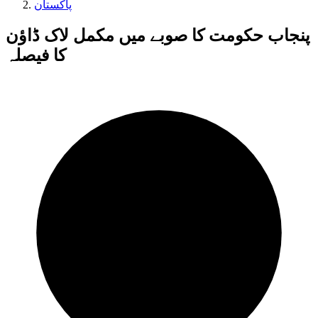
پاکستان
پنجاب حکومت کا صوبے میں مکمل لاک ڈاؤن
کا فیصلہ