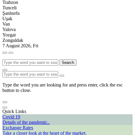
Trabzon
Tunceli
Şanlıurfa
Uşak
Van
Yalova
Yozgat
Zonguldak
7 August 2026, Fri
Search
Type the word you are looking for and press enter, click the esc
button to close.
Quick Links
Covid 19
Details of the pandemic..
Exchange Rates
Take a closer look at the heart of the market.