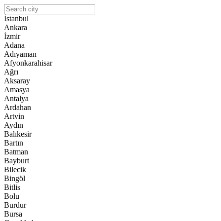
İstanbul
Ankara
İzmir
Adana
Adıyaman
Afyonkarahisar
Ağrı
Aksaray
Amasya
Antalya
Ardahan
Artvin
Aydın
Balıkesir
Bartın
Batman
Bayburt
Bilecik
Bingöl
Bitlis
Bolu
Burdur
Bursa