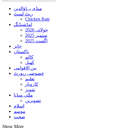
منڈی بہاؤالدین
ریٹ لسٹ
Chicken Rate
لوڈشیڈنگ
جولائی 2026
ستمبر 2025
اگست 2025
جابز
پاکستان
کالم
کھیل
بین الاقوامی
خصوصی رپورٹ
تعلیم
کاروبار
شوبز
ملٹی میڈیا
تصویریں
اسلام
موسم
صحت
Show More