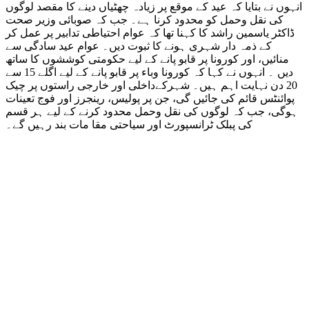
انہوں نے بتایا کہ عید کے موقع پر زیادہ چھٹیاں دینے کا مقصد لوگوں
کی نقل وحمل کو محدود کرنا ہے۔ جب کہ صوبائی وزیر صحت
ڈاکٹر یاسمین راشد کا کہنا تھا کہ عوام احتیاطی تدابیر پر عمل کر
کے ذمہ دار شہری ہونے کا ثبوت دیں۔ عوام عید سادگی سے
منائیں، اور کورونا پر قابو پانے کے لیے حکومتی کوششوں کا ساتھ
دیں ۔ انہوں نے کہا کہ کورونا وباء پر قابو پانے کے لیے اگلے 15 سے
20 دن نہایت اہم ہیں۔ شہرکےداخلی اور خارجی راستوں پر چیک
پوائنٹس قائم کی جائیں گی، جن پر پولیس، رینجرز اور فوج تعینات
ہوگی، جب کہ لوگوں کی نقل وحمل محدود کرنے کے لیے ہر قسم
کی پبلک ٹرانسپورٹ اور سیاحتی مقا مات بند رہیں گے۔