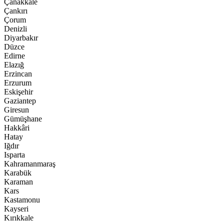
Çanakkale
Çankırı
Çorum
Denizli
Diyarbakır
Düzce
Edirne
Elazığ
Erzincan
Erzurum
Eskişehir
Gaziantep
Giresun
Gümüşhane
Hakkâri
Hatay
Iğdır
Isparta
Kahramanmaraş
Karabük
Karaman
Kars
Kastamonu
Kayseri
Kırıkkale