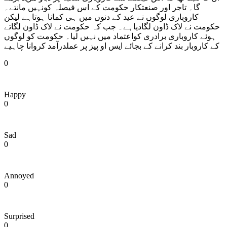
گا۔ تاجر اور صنعتکار حکومت کے اس فیصلہ کونہیں مانتے۔
کاروباری لوگوں نے عید کے دنوں میں ہی کمانا ہوتاہے لیکن
حکومت نے لاک ڈاون لگادیاہے۔ جب کہ حکومت نے لاک ڈاون لگاتے
ہوئے کاروباری برادری کواعتماد میں نہیں لیا۔ حکومت کو لوگوں
کے کاروبار بند کرانے کے بجائے ایس او پیز پر عملدرآمد کروانا چاہیے
0
Happy
0
Sad
0
Annoyed
0
Surprised
0