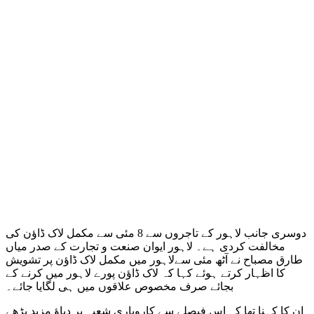
دوسری جانب لاہور کے تاجروں سے 8 مئی سے مکمل لاک ڈاؤن کی
مخالفت کردی ہے۔ لاہور ایوان صنعت و تجارت کے صدر میاں
طارق مصباح نے آٹھ مئی سےلاہور میں مکمل لاک ڈاؤن پر تشویش
کا اظہار کرتے ہوئے کہا کہ لاک ڈاؤن پورے لاہور میں کرنے کے
بجائے صرف مخصوص علاقوں میں ہی لگایا جائے۔
ان کا کہنا تھا کہ اس فیصلے سے کاروباری شعبہ پر دباؤ مزید بڑھے