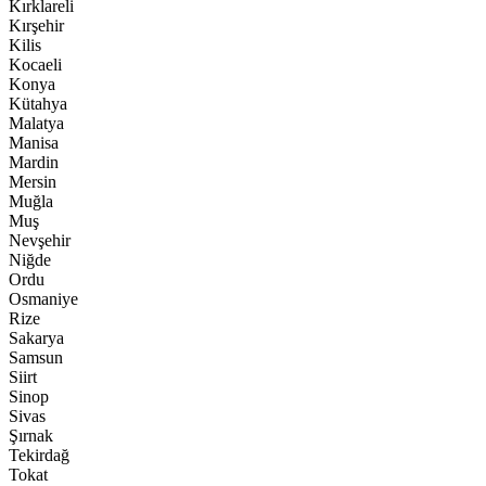
Kırklareli
Kırşehir
Kilis
Kocaeli
Konya
Kütahya
Malatya
Manisa
Mardin
Mersin
Muğla
Muş
Nevşehir
Niğde
Ordu
Osmaniye
Rize
Sakarya
Samsun
Siirt
Sinop
Sivas
Şırnak
Tekirdağ
Tokat