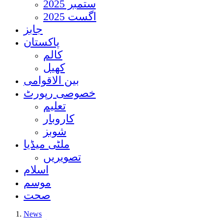
ستمبر 2025
اگست 2025
جابز
پاکستان
کالم
کھیل
بین الاقوامی
خصوصی رپورٹ
تعلیم
کاروبار
شوبز
ملٹی میڈیا
تصویریں
اسلام
موسم
صحت
News