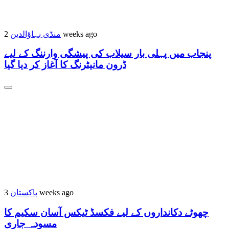
2 weeks ago
منڈی بہاؤالدین
پنجاب میں پہلی بار سیلاب کی پیشگی وارننگ کے لیے
ڈرون مانیٹرنگ کا آغاز کر دیا گیا
3 weeks ago
پاکستان
چھوٹے دکانداروں کے لیے فکسڈ ٹیکس آسان سکیم کا
مسودہ جاری