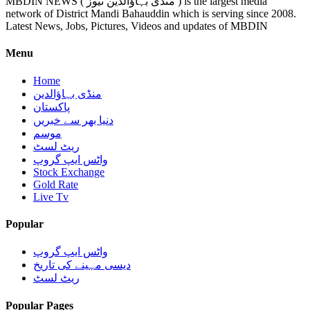
MBDIN NEWS ( منڈی بہاؤالدین نیوز ) is the largest media
network of District Mandi Bahauddin which is serving since 2008.
Latest News, Jobs, Pictures, Videos and updates of MBDIN
Menu
Home
منڈی بہاؤالدین
پاکستان
دنیا بھر سے خبریں
موسم
ریٹ لسٹ
واٹس ایپ گروپ
Stock Exchange
Gold Rate
Live Tv
Popular
واٹس ایپ گروپ
دیسی مہینے کی تاریخ
ریٹ لسٹ
Popular Pages