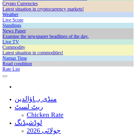
Crypto Currencies
Latest situation in cryptocurrency markets!
Weather
Live Score
Standings
News Paper
Examine the newspaper headlines of the day.
Live TV
Commodity
Latest situation in commodities!
Namaz Time
Road condition
Rate List
منڈی بہاؤالدین
ریٹ لسٹ
Chicken Rate
لوڈشیڈنگ
جولائی 2026