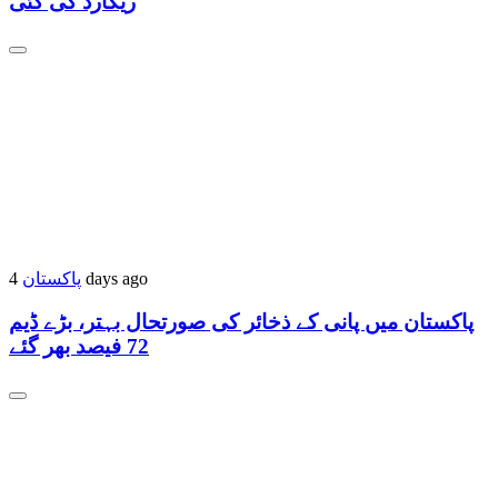
ریکارڈ کی گئی
4 days ago
پاکستان
پاکستان میں پانی کے ذخائر کی صورتحال بہتر، بڑے ڈیم
72 فیصد بھر گئے