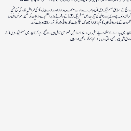
ذرائع کے مطابق مسلم لیگ (ق) کی جانب سے وزارت صنعت و پیداوار اور وزارت پیٹرولیم کی خواہش ظاہر کی گئی تھی۔
گزشتہ دنوں چوہدری پرویز الہٰی کی قیادت میں مسلم لیگ (ق) کے وفد نے وزیراعظم سے ملاقات کی تھی۔ مونس الہٰی کی
شمولیت کے بعد وفاقی کابینہ کا حجم 51 اراکین تک پہنچ جائے گا۔ وفاقی وزرا کی تعداد 28 ہو جائے گی۔
کابینہ میں چار وزرائے مملکت، چار مشیران اور 16 معاونین خصوصی شامل ہیں۔ واضح رہے کہ کابینہ میں مسلم لیگ(ق) کے
طارق بشیر چیمہ بھی وفاقی وزیر برائے ہاؤسنگ و تعمیرات ہیں