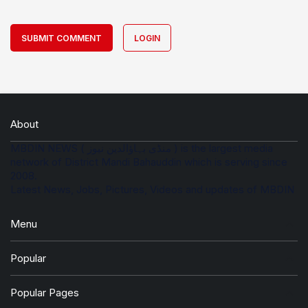
SUBMIT COMMENT
LOGIN
About
MBDIN NEWS ( منڈی بہاؤالدین نیوز ) is the largest media
network of District Mandi Bahauddin which is serving since
2008.
Latest News, Jobs, Pictures, Videos and updates of MBDIN
Menu
Popular
Popular Pages