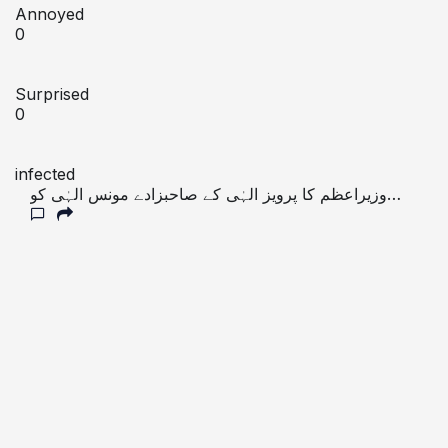
Annoyed
0
Surprised
0
infected
وزیراعظم کا پرویز الہٰی کے صاحبزادے مونس الہٰی کو
وفاقی وزیر بنانے کا فیصلہ