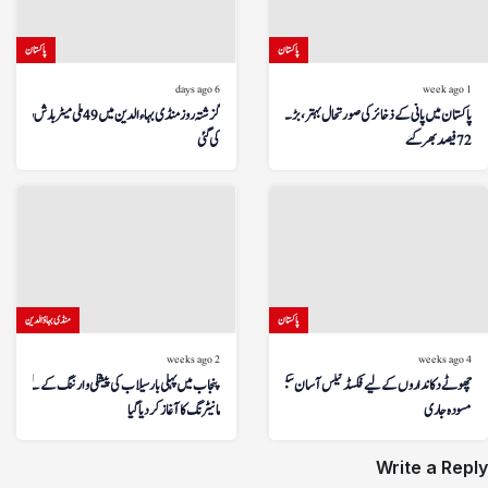
پاکستان
پاکستان
6 days ago
1 week ago
پاکستان میں پانی کے ذخائر کی صورتحال بہتر، بڑے ڈیم
گزشتہ روز منڈی بہاءالدین میں 49 ملی میٹر بارش ریکارڈ
72 فیصد بھر گئے
کی گئی
پاکستان
منڈی بہاؤالدین
2 weeks ago
4 weeks ago
چھوٹے دکانداروں کے لیے فکسڈ ٹیکس آسان سکیم کا
پنجاب میں پہلی بار سیلاب کی پیشگی وارننگ کے لیے ڈرون
مسودہ جاری
مانیٹرنگ کا آغاز کر دیا گیا
Write a Reply