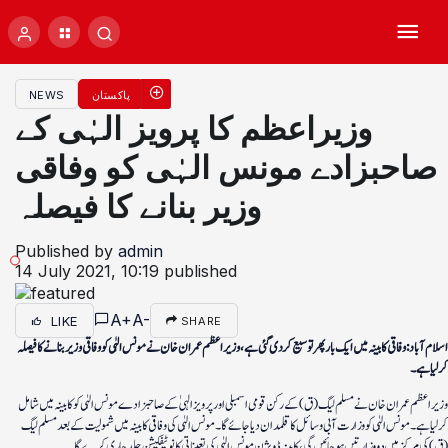
پاکستان
NEWS
وزیراعظم کا پرویز الہٰی کے
صاحبزادے مونس الہٰی کو وفاقی
وزیر بنانے کا فیصلہ
Published by
admin
14 July 2021, 10:19
published
A+
A-
LIKE
SHARE
اسلام آباد: وفاقی کابینہ میں ایک بار پھر توسیع کردی گئی ہے، وزیراعظم عمران خان نے مونس الہٰی کو وفاقی وزیر بنانے کا فیصلہ
کرلیا ہے۔
وزیراعظم عمران خان نے مسلم لیگ (ق) کے رکن قومی اسمبلی اور پرویزالہیٰ کے صاحبزادے مونس الہٰی کو کابینہ میں شامل
کرلیا ہے۔ مونس الہٰی کو وزارت آبی وسائل کا قلمدان دیا جائے گا ۔ مونس الہٰی کی وفاقی کابینہ میں شمولیت کے بعد مسلم لیگ
(ق) کی مرکز میں دو وزارتیں ہو جائیں گی، کابینہ ڈویژن مونس الہٰی کی تعیناتی کا نوٹیفکیشن جلد جاری کرے گا۔