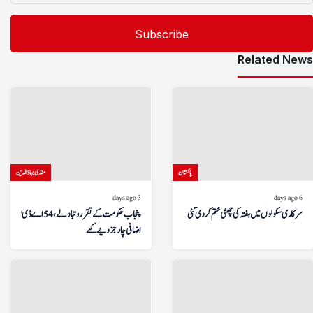
Related News
پاکستان
منڈی بہاؤالدین
3 days ago
6 days ago
سرکاری سکولوں میں ہفتہ کی چھٹی ختم کر دی گئی
پنجاب حکومت کے تقرر و تبادلے، 54 اے ڈی سیز کو
اضافی چارجز دیے گئے