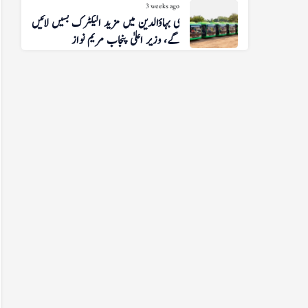
3 weeks ago
منڈی بہاؤالدین میں مزید الیکٹرک بسیں لائیں
گے، وزیر اعلیٰ پنجاب مریم نواز