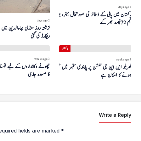
پاکستان
4 days ago
پاکستان میں پانی کے ذخائر کی صورتحال بہتر، بڑے
2 days ago
ڈیم 72 فیصد بھر گئے
ریکارڈ کی گئی
پاکستان
3 weeks ago
3 weeks ago
چھوٹے دکانداروں کے لیے فکسڈ
گھریلو ایل این جی کنکشن پر پابندی ستمبر میں ختم
کا مسودہ جاری
ہونے کا امکان ہے
Write a Reply
equired fields are marked
*