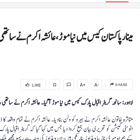
مینار پاکستان کیس میں نیا موڑ، عائشہ اکرم نے ساتھی ر
A+
A-
LIKE
SHARE
کھیل
لاہور: سانحہ گریٹر اقبال پارک کیس میں نیا موڑ آگیا۔ عائشہ اکرم نے ساتھی ریم
سرد موسم نے میرا جسم اکڑ کر رکھ دیا جس کی وجہ سے
کارکردگی نہیں دکھا سکا: ارشد
متاثرہ خاتون عائشہ اکرم نے ہیرو کو ولن بنادیا۔ عائشہ اکرم نے تمام واقعہ کا ذ
انوسٹی گیشن کو تحریری بیان جمع کروا دیا جس میں کہا گیا کہ گریٹر اقبال پارک 
کے ہمراہ میری نازیبا ویڈیوز بنارکھی ہیں، ان ویڈیوز کی وجہ سے ریمبو مجھے بلیک