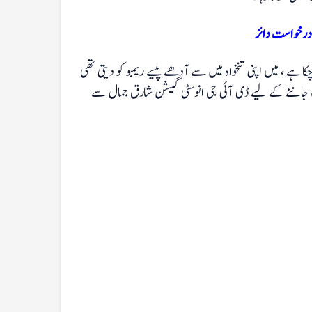
 درخواست دائر
 ہے ، میں اپنی تنخواہ میں سے آدھے پیسے ریمبو کو دیتی تھی
ف جاننے کے لیے ڈی آئی جی انوسٹی گیشن شارق جمال سے