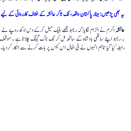
یہ بھی پڑھیں: مینار پاکستان واقعہ، ٹک ٹاکر عائشہ کے خلاف کارروائی کے لیے
عائشہ
اکرم نے الزام لگایا کہ ریمبو مجھے بلیک میل کرکے دس لاکھ روپے لے چکا
۔ ریمبو اپنے ساتھی بادشاہ کے ساتھ مل کر ٹک ٹاک گینگ چلاتا ہے ۔ موق
رابطہ کیا گیا تاہم انہوں نے فی الحال اس کیس پر بات کرنے سے انکار کردیا۔