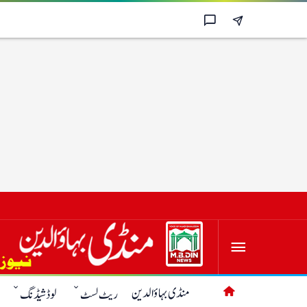
منڈی بہاؤالدین
ریٹ لسٹ
لوڈشیڈنگ