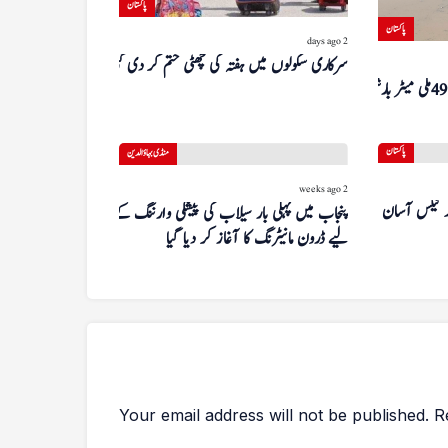
پاکستان
پاکستان
2 days ago
سرکاری سکولوں میں ہفتہ کی چھٹی ختم کر دی گئی
گزشتہ روز منڈی بہاءالدین میں 49 ملی میٹر بارش
پاکستان
منڈی بہاؤالدین
2 weeks ago
 ٹیکس آسان سکیم
پنجاب میں پہلی بار سیلاب کی پیشگی وارننگ کے
لیے ڈرون مانیٹرنگ کا آغاز کر دیا گیا
Your email address will not be published.
R