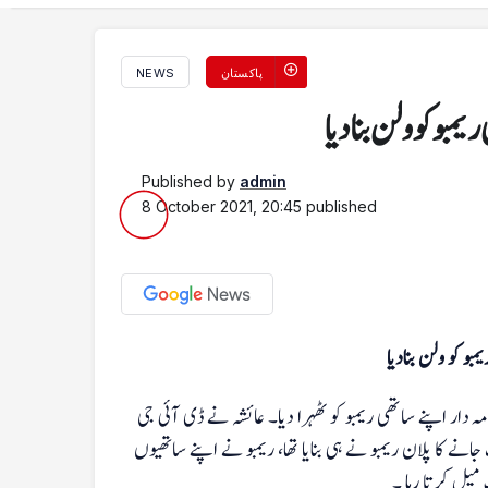
پاکستان
NEWS
یمبو کو ولن بنادیا
Published by
admin
8 October 2021, 20:45
published
بو کو ولن بنادیا
مہ دار اپنے ساتھی ریمبو کو ٹھہرا دیا۔ عائشہ نے ڈی آئی جی
جانے کا پلان ریمبو نے ہی بنایا تھا، ریمبو نے اپنے ساتھیوں
 میل کرتا رہا ۔