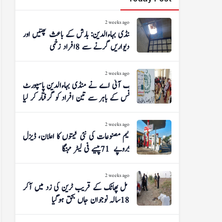
2 weeks ago
منڈی بہاءالدین: بارش کے باعث چھتیں اور
دیواریں گرنے سے 8 افراد زخمی
2 weeks ago
ایف آئی اے نے منڈی بہاءالدین پاسپورٹ
آفس کے باہر سے تین افراد کو گرفتار کر لیا
2 weeks ago
پیٹرولیم مصنوعات کی نئی قیمتوں کا اعلان، ڈیزل
5 روپے 71 پیسے فی لیٹر مہنگا
2 weeks ago
شوگر مل پھاٹک کے قریب ٹرین کی زد میں آکر
18 سالہ نوجوان جاں بحق ہوگیا