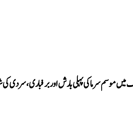
ک میں موسم سرما کی پہلی بارش اور برفباری، سردی ک