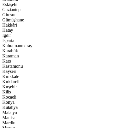
Eskişehir
Gaziantep
Giresun
Gümüşhane
Hakkâri
Hatay
Iğdır
Isparta
Kahramanmaraş
Karabük
Karaman
Kars
Kastamonu
Kayseri
Kırıkkale
Kırklareli
Kırşehir
Kilis
Kocaeli
Konya
Kütahya
Malatya
Manisa
Mardin
Mersin