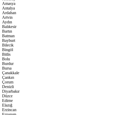
Amasya
Antalya
Ardahan
Artvin
Aydın
Balıkesir
Bartın
Batman
Bayburt
Bilecik
Bingöl
Bitlis
Bolu
Burdur
Bursa
Çanakkale
Çankırı
Çorum
Denizli
Diyarbakır
Düzce
Edirne
Elazığ
Erzincan
Erzurum