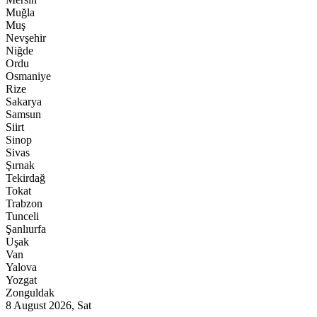
Muğla
Muş
Nevşehir
Niğde
Ordu
Osmaniye
Rize
Sakarya
Samsun
Siirt
Sinop
Sivas
Şırnak
Tekirdağ
Tokat
Trabzon
Tunceli
Şanlıurfa
Uşak
Van
Yalova
Yozgat
Zonguldak
8 August 2026, Sat