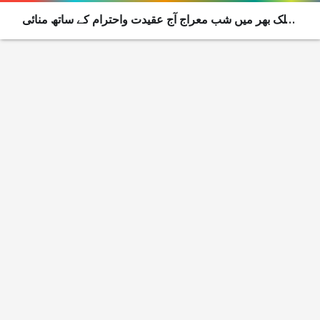
ملک بھر میں شب معراج آج عقیدت واحترام کے ساتھ منائی
جائے گی