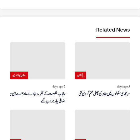
Related News
پاکستان
منڈی بہاؤالدین
2 days ago
5 days ago
سرکاری سکولوں میں ہفتہ کی چھٹی ختم کر دی گئی
پنجاب حکومت کے تقرر و تبادلے، 54 اے ڈی سیز کو
اضافی چارجز دیے گئے