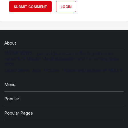
SUBMIT COMMENT
LOGIN
About
MBDIN NEWS ( منڈی بہاؤالدین نیوز ) is the largest media
network of District Mandi Bahauddin which is serving since
2008.
Latest News, Jobs, Pictures, Videos and updates of MBDIN
Menu
Popular
Popular Pages