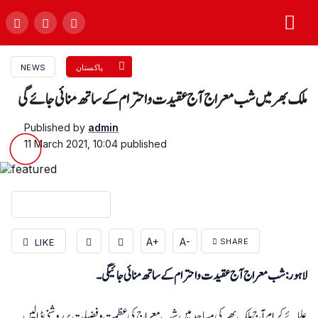
پاکستان
NEWS
ملک بھر میں شب معراج آج عقیدت واحترام کے ساتھ منائی جائے گی
Published by
admin
11 March 2021, 10:04
published
A+
A-
LIKE
SHARE
لاہور: شب معراج آج عقیدت واحترام کے ساتھ منائی جائیگی۔
علمائے کرام آج ملک بھر کی مساجد میں شب معراج کی عظمت وفضیلت پرروشنی ڈالیں