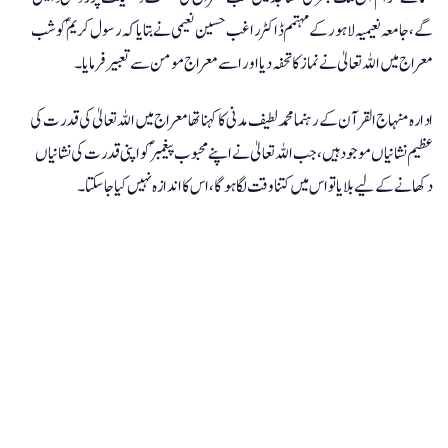
گے، جامعہ نعیمیہ لاہورکے مہتمم ڈاکٹر راغب حسین نعیمی نے بتایا کہ رسول کریمؐ کو شب
معراج میں اللہ تعالیٰ نے نماز کا تحفہ دیااور اسے معراج مومن سے تعبیر فرمایا۔
ادارہ منہاج القرآن کے رہنمامحمدلطیف مدنی کا کہنا تھا معراج میں اللہ تعالیٰ کی قدرت کی
عظیم نشانیاں موجود ہیں، جب اللہ تعالیٰ نے اپنے محبوب پیغمبرؐکو اپنی قدرت کی نشانیاں
دکھانے کے لیے بلایا تو اس میں کتنا وقت لگا ہوگا، اس کا اندازہ نہیں کیا جاسکتا۔