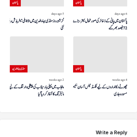
پاکستان
پاکستان
5 days ago
6 days ago
پاکستان میں پانی کے ذخائر کی صورتحال بہتر، بڑے ڈیم
گزشتہ روز منڈی بہاءالدین میں 49 ملی میٹر بارش ریکارڈ کی
72 فیصد بھر گئے
گئی
پاکستان
منڈی بہاؤالدین
2 weeks ago
4 weeks ago
چھوٹے دکانداروں کے لیے فکسڈ ٹیکس آسان سکیم کا
پنجاب میں پہلی بار سیلاب کی پیشگی وارننگ کے لیے ڈرون
مسودہ جاری
مانیٹرنگ کا آغاز کر دیا گیا
Write a Reply