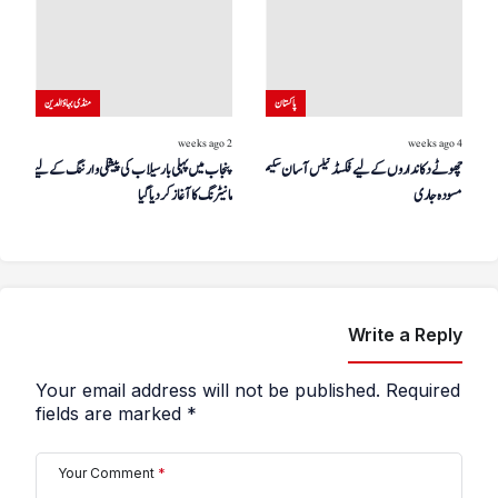
پاکستان
منڈی بہاؤالدین
2 weeks ago
4 weeks ago
چھوٹے دکانداروں کے لیے فکسڈ ٹیکس آسان سکیم کا
پنجاب میں پہلی بار سیلاب کی پیشگی وارننگ کے لیے ڈرون
مسودہ جاری
مانیٹرنگ کا آغاز کر دیا گیا
Write a Reply
Your email address will not be published.
Required
fields are marked
*
Your Comment
*