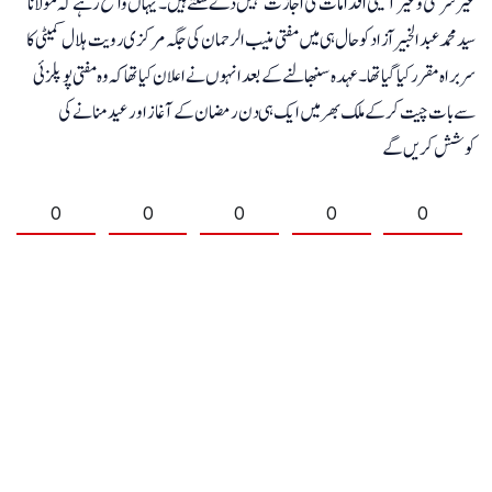
غیر شرعی و غیر آئینی اقدامات کی اجازت نہیں دے سکتے ہیں۔ یہاں واضح رہے کہ مولانا
سید محمد عبد الخبیر آزاد کو حال ہی میں مفتی منیب الرحمان کی جگہ مرکزی رویت ہلال کمیٹی کا
سربراہ مقرر کیا گیا تھا۔ عہدہ سنبھالنے کے بعد انہوں نے اعلان کیا تھا کہ وہ مفتی پوپلزئی
سے بات چیت کر کے ملک بھر میں ایک ہی دن رمضان کے آغاز اور عید منانے کی
کوشش کریں گے
0
0
0
0
0