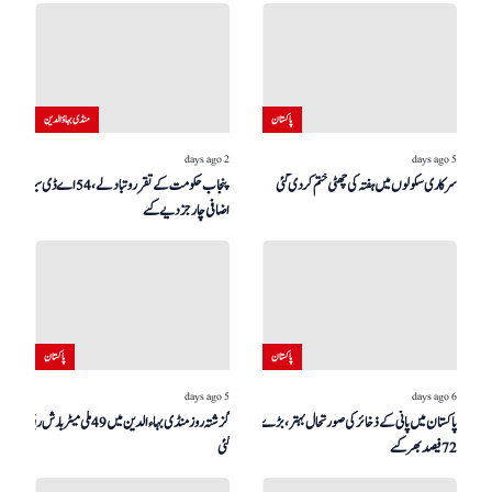
پاکستان
منڈی بہاؤالدین
2 days ago
5 days ago
سرکاری سکولوں میں ہفتہ کی چھٹی ختم کر دی گئی
پنجاب حکومت کے تقرر و تبادلے، 54 اے ڈی سیز کو
اضافی چارجز دیے گئے
پاکستان
پاکستان
5 days ago
6 days ago
پاکستان میں پانی کے ذخائر کی صورتحال بہتر، بڑے ڈیم
گزشتہ روز منڈی بہاءالدین میں 49 ملی میٹر بارش ریکارڈ کی
72 فیصد بھر گئے
گئی