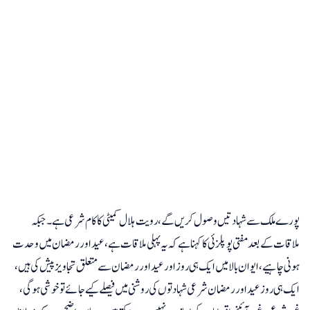
پورے ملک سے شہادتیں وصول کریں گے،رویت ہلال کمیٹی کا کام شرعی ہے۔ جبکہ
ملاقات کے بعد مفتی پوپلزئی کا کہنا ہے کہ یہ پہلی ملاقات ہے، عید اور رمضان میں وحدت
ہونی چاہیے، ایوان بالا میں ایک ہی روز اور عید اور رمضان سے متعلق تجاویز پیش کی ہیں،
ایک ہی روز عید اور رمضان شرعی شہادتوں کی روشنی میں فیصلے کیے جائے تو خوشی ہوگی،