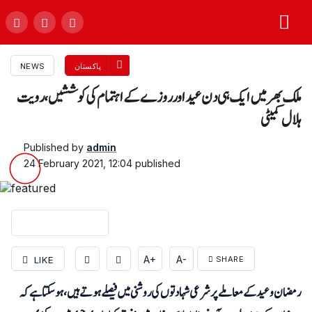
پاکستان
NEWS
ملک بھر میں ایک ہی دن عید اور روزے کے اہتمام کی کوششیں، رویت
ہلال کمیٹی
Published by
admin
24 February 2021, 12:04
published
A+
A-
LIKE
SHARE
رمضان و عید کے معاملے پر شرعی شہادتوں کی روشنی میں فیصلے ہوتے ہیں، ہو سکتا ہے کہ