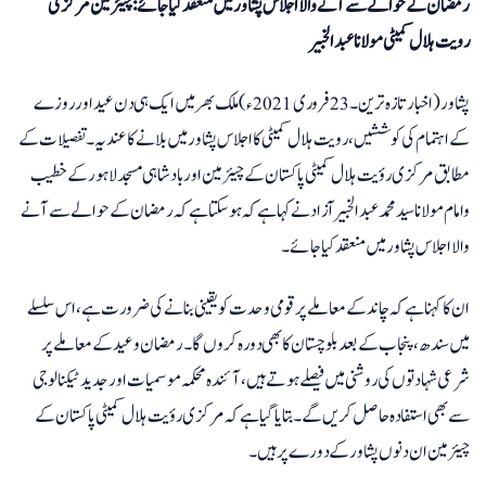
رمضان کے حوالے سے آنے والا اجلاس پشاور میں منعقد کیا جائے: چیئرمین مرکزی
رویت ہلال کمیٹی مولانا عبدالخبیر
پشاور ( اخبارتازہ ترین۔ 23 فروری2021ء) ملک بھر میں ایک ہی دن عید اور روزے
کے اہتمام کی کوششیں، رویت ہلال کمیٹی کا اجلاس پشاور میں بلانے کا عندیہ۔ تفصیلات کے
مطابق مرکزی رؤیت ہلال کمیٹی پاکستان کے چیئر مین اور بادشاہی مسجد لاہور کے خطیب
وامام مولانا سید محمد عبد الخبیر آزاد نے کہا ہے کہ ہو سکتا ہے کہ رمضان کے حوالے سے آنے
والا اجلاس پشاور میں منعقد کیا جائے۔
ان کا کہنا ہے کہ چاند کے معاملے پر قومی وحدت کو یقینی بنانے کی ضرورت ہے، اس سلسلے
میں سندھ، پنجاب کے بعد بلوچستان کا بھی دورہ کروں گا۔ رمضان و عید کے معاملے پر
شرعی شہادتوں کی روشنی میں فیصلے ہوتے ہیں، آئندہ محکمہ موسمیات اور جدید ٹیکنالوجی
سے بھی استفادہ حاصل کریں گے ۔ بتایا گیا ہے کہ مرکزی رؤیت ہلال کمیٹی پاکستان کے
چیئرمین ان دنوں پشاور کے دورے پر ہیں۔