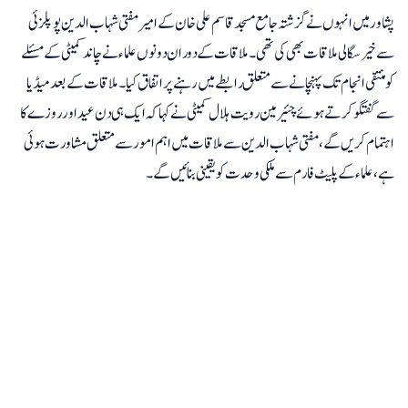
پشاور میں انہوں نے گزشتہ جامع مسجد قاسم علی خان کے امیر مفتی شہاب الدین پوپلزئی
سے خیر سگالی ملاقات بھی کی تھی۔ ملاقات کے دوران دونوں علماء نے چاند کمیٹی کے مسئلے
کومنتقی انجام تک پہنچانے سےمتعلق رابطے میں رہنے پر اتفاق کیا۔ ملاقات کے بعد میڈیا
سے گفتگو کرتے ہوئے چئیرمین رویت ہلال کمیٹی نے کہا کہ ایک ہی دن عید اور روزے کا
اہتمام کریں گے، مفتی شہاب الدین سے ملاقات میں اہم امور سے متعلق مشاورت ہوئی
ہے ، علماءکے پلیٹ فارم سے ملکی وحدت کو یقینی بنائیں گے۔