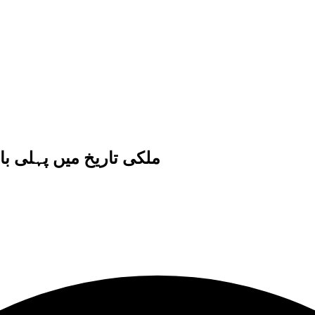
ملکی تاریخ میں پہلی بار ڈالر کی قدر 171