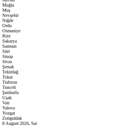
Muğla
Muş
Nevşehir
Niğde
Ordu
Osmaniye
Rize
Sakarya
Samsun
Siirt
Sinop
Sivas
Şırnak
Tekirdağ
Tokat
Trabzon
Tunceli
Şanlıurfa
Uşak
Van
Yalova
Yozgat
Zonguldak
8 August 2026, Sat