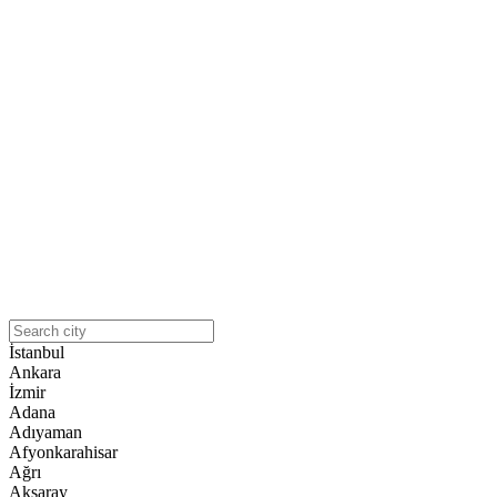
İstanbul
Ankara
İzmir
Adana
Adıyaman
Afyonkarahisar
Ağrı
Aksaray