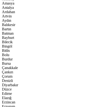
Amasya
Antalya
Ardahan
Artvin
Aydın
Balıkesir
Bartın
Batman
Bayburt
Bilecik
Bingöl
Bitlis
Bolu
Burdur
Bursa
Çanakkale
Çankırı
Çorum
Denizli
Diyarbakır
Düzce
Edirne
Elazığ
Erzincan
Erzurum