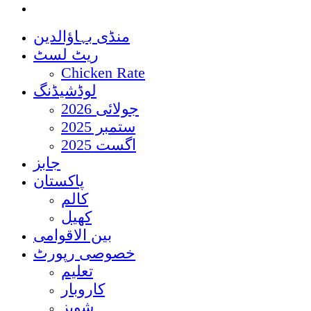
منڈی بہاؤالدین
ریٹ لسٹ
Chicken Rate
لوڈشیڈنگ
جولائی 2026
ستمبر 2025
اگست 2025
جابز
پاکستان
کالم
کھیل
بین الاقوامی
خصوصی رپورٹ
تعلیم
کاروبار
شوبز