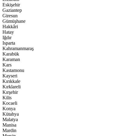
Eskişehir
Gaziantep
Giresun
Gümüşhane
Hakkâri
Hatay
Iğdır
Isparta
Kahramanmaraş
Karabük
Karaman
Kars
Kastamonu
Kayseri
Kırıkkale
Kırklareli
Kırşehir
Kilis
Kocaeli
Konya
Kütahya
Malatya
Manisa
Mardin
Mersin