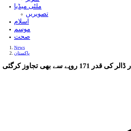
ملٹی میڈیا
تصویریں
اسلام
موسم
صحت
News
پاکستان
 روپے سے بھی تجاوز کرگئی