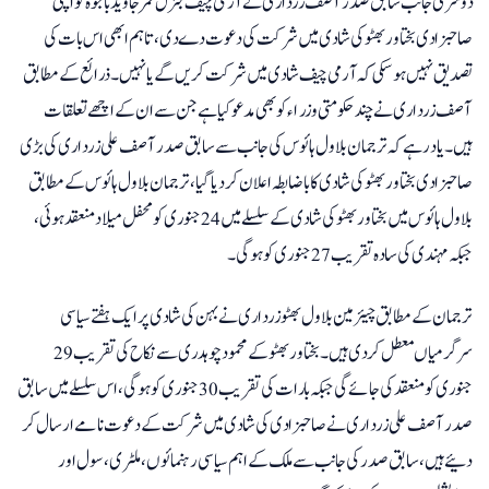
دوسری جانب سابق صدر آصف زرداری نے آرمی چیف جنرل قمر جاوید باجوہ کو اپنی
صاحبزادی بختاور بھٹو کی شادی میں شرکت کی دعوت دے دی، تاہم ابھی اس بات کی
تصدیق نہیں ہو سکی کہ آرمی چیف شادی میں شرکت کریں گے یا نہیں۔ ذرائع کے مطابق
آصف زرداری نے چند حکومتی وزراء کو بھی مدعو کیا ہے جن سے ان کے اچھے تعلقات
ہیں۔ یاد رہے کہ ترجمان بلاول ہائوس کی جانب سے سابق صدر آصف علی زرداری کی بڑی
صاحبزادی بختاور بھٹو کی شادی کا باضابطہ اعلان کردیا گیا ، ترجمان بلاول ہائوس کے مطابق
بلاول ہائوس میں بختاور بھٹو کی شادی کے سلسلے میں 24جنوری کو محفل میلاد منعقد ہوئی،
جبکہ مہندی کی سادہ تقریب 27جنوری کو ہوگی۔
ترجمان کے مطابق چیئرمین بلاول بھٹو زرداری نے بہن کی شادی پر ایک ہفتے سیاسی
سرگرمیاں معطل کردی ہیں۔ بختاور بھٹو کے محمود چوہدری سے نکاح کی تقریب 29
جنوری کو منعقد کی جائے گی جبکہ بارات کی تقریب 30 جنوری کو ہوگی ، اس سلسلے میں سابق
صدر آصف علی زرداری نے صاحبزادی کی شادی میں شرکت کے دعوت نامے ارسال کر
دئیے ہیں،سابق صدر کی جانب سے ملک کے اہم سیاسی رہنمائوں، ملٹری ، سول اور