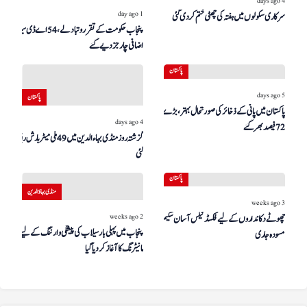
4 days ago
1 day ago
سرکاری سکولوں میں ہفتہ کی چھٹی ختم کر دی گئی
پنجاب حکومت کے تقرر و تبادلے، 54 اے ڈی سیز کو
اضافی چارجز دیے گئے
پاکستان
5 days ago
پاکستان
پاکستان میں پانی کے ذخائر کی صورتحال بہتر، بڑے ڈیم
4 days ago
72 فیصد بھر گئے
گزشتہ روز منڈی بہاءالدین میں 49 ملی میٹر بارش ریکارڈ کی
گئی
پاکستان
منڈی بہاؤالدین
3 weeks ago
2 weeks ago
چھوٹے دکانداروں کے لیے فکسڈ ٹیکس آسان سکیم کا
پنجاب میں پہلی بار سیلاب کی پیشگی وارننگ کے لیے ڈرون
مسودہ جاری
مانیٹرنگ کا آغاز کر دیا گیا