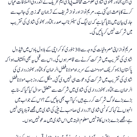
کی بہن بختاور بھٹو کی شادی حکومت مخالف پی ڈی ایم تحریک کے اندرونی اختلافات عیاں
کرنے کا باعث بن گئی ہے۔ مریم نواز اور نواز شریف کے ترجمان محمد زبیر کی جانب سے
جاری بیان میں بتایا گیا ہے کہ ن لیگ کی سینئر نائب صدر بختاور بھٹو کی شادی کی تقریب
میں شرکت نہیں کر پائیں گی۔
مریم نواز اپنی مصروفیات کی وجہ سے 30 جنوری کو کراچی کے بلاول ہاوس میں شیڈول
شادی کی تقریب میں شرکت کرنے سے قاصر ہوں گی۔ اس سے قبل یہ بھی انکشاف ہوا کہ
پاکستان ڈیموکریٹک موومنٹ کے سربراہ مولانافضل الرحمان کو بختاور بھٹو زرداری کی
شادی کی تقریب میں شرکت کی دعوت ہی نہیں دی گئی۔ منگل کے روز جب مولانا فضل
الرحمان سے بختاور بھٹو زرداری کی شادی میں شرکت سے متعلق سوال کیا گیا کہ سنا ہے
بڑے بڑے لوگ شرکت کر رہے ہیں ، کیا آپ بھی جائیں گے؟ اس کے جواب میں
انہوں نے کہا کہ کونسی شادی؟ زرداری صاحب نے بیٹی کی شادی میں مجھے تو بلایا ہی نہیں
ہے ، مجھے بڑے بڑوں کا تو نہیں معلوم البتہ میں اس شادی میں مدعونہیں ہوں۔