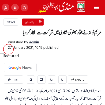
پاکستان
NEWS
مریم نواز نے بختار بھٹو کی شادی میں شرکت سے انکار کر دیا
Published by
admin
27 January 2021, 10:19
published
A+
A-
LIKE
SHARE
اسلام آباد ( اخبارتازہ ترین ۔ 26 جنوری2021ء) مریم نواز نے بختار بھٹو کی شادی میں
شرکت سے انکار کر دیا۔ تفصیلات کے مطابق آصف زرداری کی صاحبزادی اور بلاول بھٹو