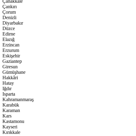
Çanakkale
Çankırı
Çorum
Denizli
Diyarbakır
Düzce
Edirne
Elazığ
Erzincan
Erzurum
Eskişehir
Gaziantep
Giresun
Gümüşhane
Hakkâri
Hatay
Iğdır
Isparta
Kahramanmaraş
Karabük
Karaman
Kars
Kastamonu
Kayseri
Kırıkkale