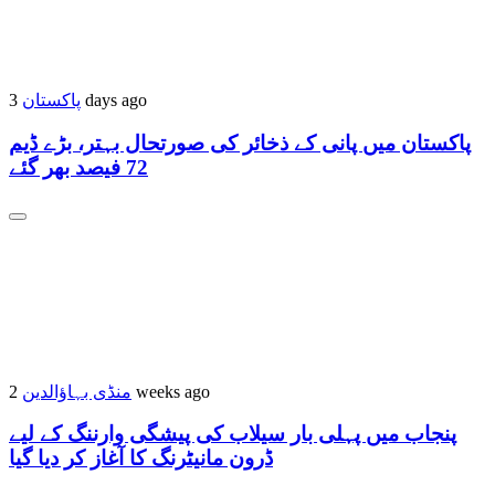
پاکستان
3 days ago
پاکستان میں پانی کے ذخائر کی صورتحال بہتر، بڑے ڈیم
72 فیصد بھر گئے
منڈی بہاؤالدین
2 weeks ago
پنجاب میں پہلی بار سیلاب کی پیشگی وارننگ کے لیے
ڈرون مانیٹرنگ کا آغاز کر دیا گیا