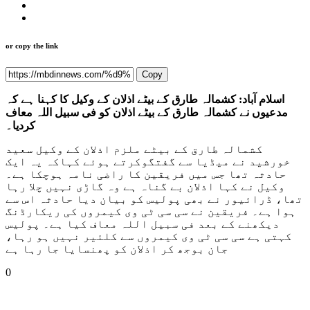
or copy the link
Copy
اسلام آباد: کشمالہ طارق کے بیٹے اذلان کے وکیل کا کہنا ہے کہ
مدعیوں نے کشمالہ طارق کے بیٹے اذلان کو فی سبیل اللہ معاف
کردیا۔
کشمالہ طارق کے بیٹے ملزم اذلان کے وکیل سعید
خورشید نے میڈیا سے گفتگوکرتے ہوئے کہاکہ یہ ایک
حادثہ تھا جس میں فریقین کا راضی نامہ ہوچکا ہے۔
وکیل نے کہا اذلان بے گناہ ہے وہ گاڑی نہیں چلا رہا
تھا، ڈرائیور نے بھی پولیس کو بیان دیا حادثہ اس سے
ہوا ہے۔ فریقین نے سی سی ٹی وی کیمروں کی ریکارڈنگ
دیکھنے کے بعد فی سبیل اللہ معاف کیا ہے۔ پولیس
کہتی ہے سی سی ٹی وی کیمروں سے کلئیر نہیں ہو رہا،
جان بوجھ کر اذلان کو پھنسایا جا رہا ہے
0