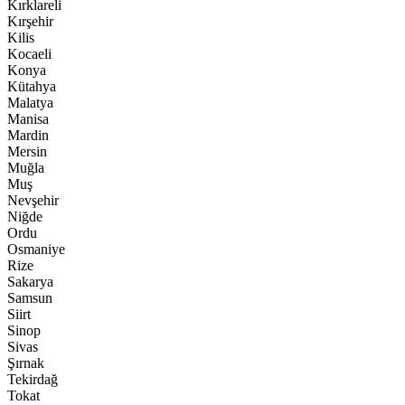
Kırklareli
Kırşehir
Kilis
Kocaeli
Konya
Kütahya
Malatya
Manisa
Mardin
Mersin
Muğla
Muş
Nevşehir
Niğde
Ordu
Osmaniye
Rize
Sakarya
Samsun
Siirt
Sinop
Sivas
Şırnak
Tekirdağ
Tokat