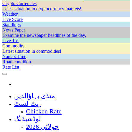
Crypto Currencies
Latest situation in cryptocurrency markets!
Weather
Live Score
Standings
News Paper
Examine the newspaper headlines of the day.
Live TV
Commodity
Latest situation in commodities!
Namaz Time
Road condition
Rate List
منڈی بہاؤالدین
ریٹ لسٹ
Chicken Rate
لوڈشیڈنگ
جولائی 2026