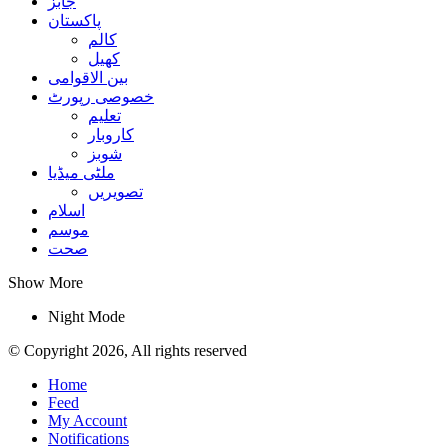
جابز
پاکستان
کالم
کھیل
بین الاقوامی
خصوصی رپورٹ
تعلیم
کاروبار
شوبز
ملٹی میڈیا
تصویریں
اسلام
موسم
صحت
Show More
Night Mode
© Copyright 2026, All rights reserved
Home
Feed
My Account
Notifications