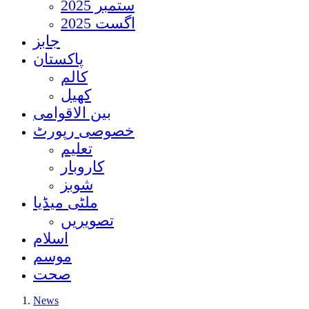
ستمبر 2025
اگست 2025
جابز
پاکستان
کالم
کھیل
بین الاقوامی
خصوصی رپورٹ
تعلیم
کاروبار
شوبز
ملٹی میڈیا
تصویریں
اسلام
موسم
صحت
News