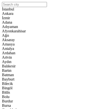
İstanbul
Ankara
İzmir
Adana
Adıyaman
Afyonkarahisar
Ağrı
Aksaray
Amasya
Antalya
Ardahan
Artvin
Aydın
Balıkesir
Bartın
Batman
Bayburt
Bilecik
Bingöl
Bitlis
Bolu
Burdur
Bursa