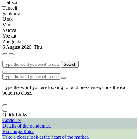
Trabzon
Tunceli
Şanlıurfa
Uşak
Van
Yalova
Yozgat
Zonguldak
6 August 2026, Thu
Search
Type the word you are looking for and press enter, click the esc
button to close.
Quick Links
Covid 19
Details of the pandemic..
Exchange Rates
Take a closer look at the heart of the market.