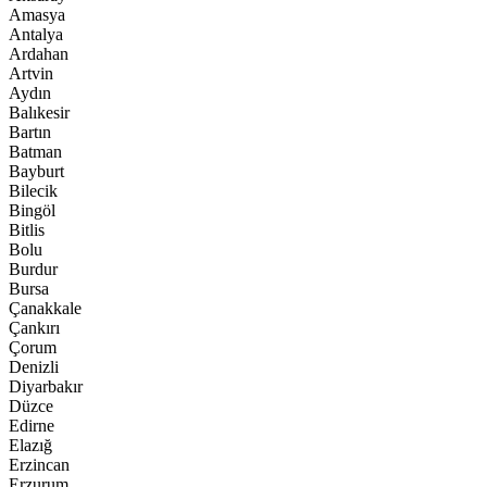
Amasya
Antalya
Ardahan
Artvin
Aydın
Balıkesir
Bartın
Batman
Bayburt
Bilecik
Bingöl
Bitlis
Bolu
Burdur
Bursa
Çanakkale
Çankırı
Çorum
Denizli
Diyarbakır
Düzce
Edirne
Elazığ
Erzincan
Erzurum