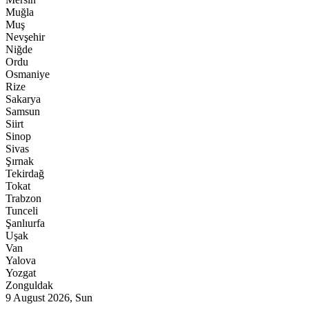
Muğla
Muş
Nevşehir
Niğde
Ordu
Osmaniye
Rize
Sakarya
Samsun
Siirt
Sinop
Sivas
Şırnak
Tekirdağ
Tokat
Trabzon
Tunceli
Şanlıurfa
Uşak
Van
Yalova
Yozgat
Zonguldak
9 August 2026, Sun