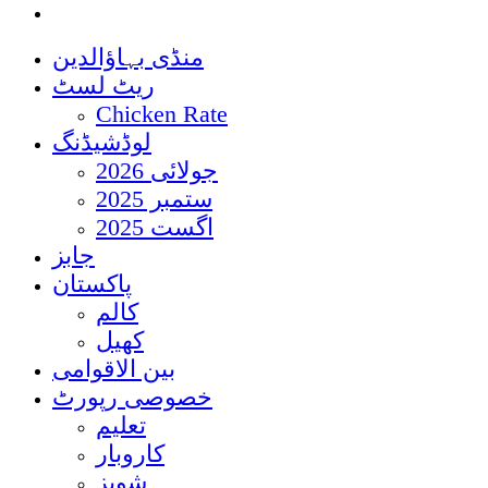
منڈی بہاؤالدین
ریٹ لسٹ
Chicken Rate
لوڈشیڈنگ
جولائی 2026
ستمبر 2025
اگست 2025
جابز
پاکستان
کالم
کھیل
بین الاقوامی
خصوصی رپورٹ
تعلیم
کاروبار
شوبز