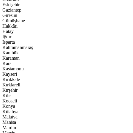
Eskişehir
Gaziantep
Giresun
Gümüşhane
Hakkâri
Hatay
Iğdır
Isparta
Kahramanmaraş
Karabük
Karaman
Kars
Kastamonu
Kayseri
Kırıkkale
Kırklareli
Kırşehir
Kilis
Kocaeli
Konya
Kütahya
Malatya
Manisa
Mardin
Mersin