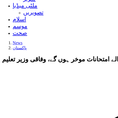
ملٹی میڈیا
تصویریں
اسلام
موسم
صحت
News
پاکستان
لے امتحانات موخر ہوں گے، وفاقی وزیر تعلیم