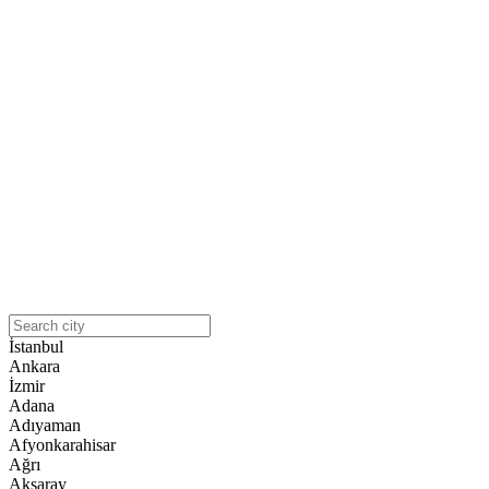
İstanbul
Ankara
İzmir
Adana
Adıyaman
Afyonkarahisar
Ağrı
Aksaray