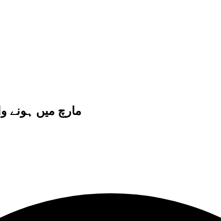
مارچ میں ہونے وا