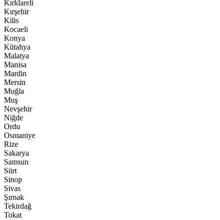
Kırklareli
Kırşehir
Kilis
Kocaeli
Konya
Kütahya
Malatya
Manisa
Mardin
Mersin
Muğla
Muş
Nevşehir
Niğde
Ordu
Osmaniye
Rize
Sakarya
Samsun
Siirt
Sinop
Sivas
Şırnak
Tekirdağ
Tokat