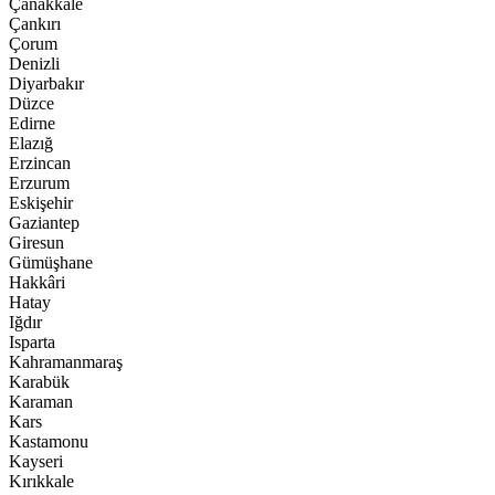
Çanakkale
Çankırı
Çorum
Denizli
Diyarbakır
Düzce
Edirne
Elazığ
Erzincan
Erzurum
Eskişehir
Gaziantep
Giresun
Gümüşhane
Hakkâri
Hatay
Iğdır
Isparta
Kahramanmaraş
Karabük
Karaman
Kars
Kastamonu
Kayseri
Kırıkkale