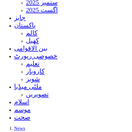
ستمبر 2025
اگست 2025
جابز
پاکستان
کالم
کھیل
بین الاقوامی
خصوصی رپورٹ
تعلیم
کاروبار
شوبز
ملٹی میڈیا
تصویریں
اسلام
موسم
صحت
News