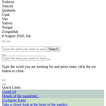
Trabzon
Tunceli
Şanlıurfa
Uşak
Van
Yalova
Yozgat
Zonguldak
8 August 2026, Sat
Search
Type the word you are looking for and press enter, click the esc
button to close.
Quick Links
Covid 19
Details of the pandemic..
Exchange Rates
Take a closer look at the heart of the market.