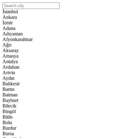
İstanbul
Ankara
İzmir
Adana
Adıyaman
Afyonkarahisar
Ağrı
Aksaray
Amasya
Antalya
Ardahan
Artvin
Aydın
Balıkesir
Bartın
Batman
Bayburt
Bilecik
Bingöl
Bitlis
Bolu
Burdur
Bursa