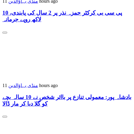
منڈی بہاؤالدین
11 hours ago
پی سی بی کرکٹر حمزہ نذر پر 2 سال کی پابندی، 10
لاکھ روپے جرمانہ
منڈی بہاؤالدین
11 hours ago
بادشاہ پور: معمولی تنازع پر بااثر شخص نے 10 سالہ بچے
کو گلا دبا کر مار ڈالا