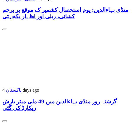
منڈی بہاءالدین: یوم استحصال کشمیر کے موقع پر پرچم
کشائی، ریلی اور اظہار یکجہتی
پاکستان
4 days ago
گزشتہ روز منڈی بہاءالدین میں 49 ملی میٹر بارش
ریکارڈ کی گئی