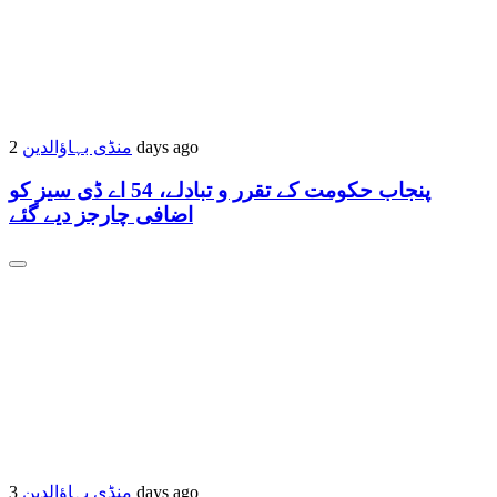
منڈی بہاؤالدین
2 days ago
پنجاب حکومت کے تقرر و تبادلے، 54 اے ڈی سیز کو
اضافی چارجز دیے گئے
منڈی بہاؤالدین
3 days ago