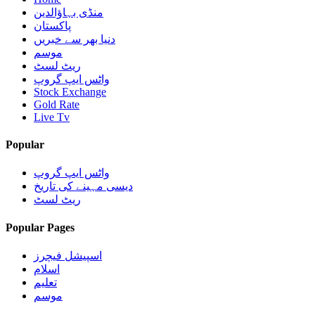
منڈی بہاؤالدین
پاکستان
دنیا بھر سے خبریں
موسم
ریٹ لسٹ
واٹس ایپ گروپ
Stock Exchange
Gold Rate
Live Tv
Popular
واٹس ایپ گروپ
دیسی مہینے کی تاریخ
ریٹ لسٹ
Popular Pages
اسپیشل فیچرز
اسلام
تعلیم
موسم