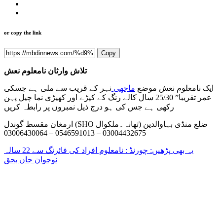
or copy the link
Copy
تلاش وارثان نامعلوم نعش
ایک نامعلوم نعش موضع
ماجھی
نہر کے قریب سے ملی ہے جسکی
عمر تقریبا” 25/30 سال کالے رنگ کے کپڑے اور کھیڑی نما چیل پہن
رکھی ہے جس کی ہو درج ذیل نمبروں پر رابطہ کریں
ارمغان مقسط گوندل (SHO تھانہ۔ملکوال) ضلع منڈی بہاوالدین
03004432675 – 0546591013 – 03006430064
یہ بھی پڑھیں: چورنڈ : نامعلوم افراد کی فائرنگ سے 22 سالہ
نوجوان جاں بحق