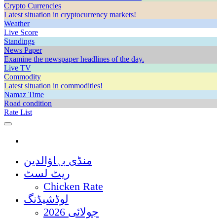
Crypto Currencies
Latest situation in cryptocurrency markets!
Weather
Live Score
Standings
News Paper
Examine the newspaper headlines of the day.
Live TV
Commodity
Latest situation in commodities!
Namaz Time
Road condition
Rate List
منڈی بہاؤالدین
ریٹ لسٹ
Chicken Rate
لوڈشیڈنگ
جولائی 2026