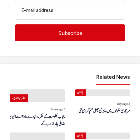
E-mail address
Related News
پاکستان
منڈی بہاؤالدین
3 days ago
6 hours ago
سرکاری سکولوں میں ہفتہ کی چھٹی ختم کر دی گئی
پنجاب حکومت کے تقرر و تبادلے، 54 اے ڈی سیز کو
اضافی چارجز دیے گئے
پاکستان