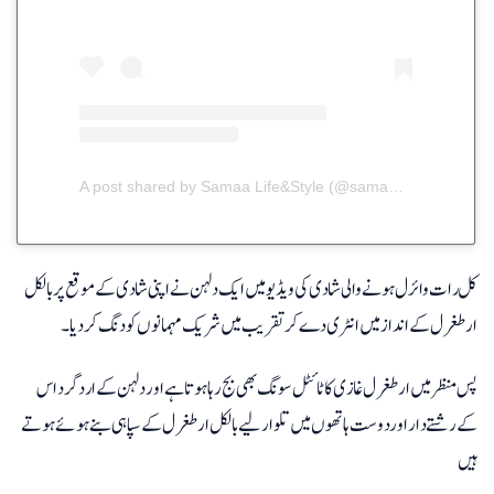
A post shared by Samaa Life&Style (@samaalifeandstyle)
کل رات وائرل ہونے والی شادی کی ویڈیو میں ایک دلہن نے اپنی شادی کے موقع پر بالکل
ارطغرل کے انداز میں انٹری دے کر تقریب میں شریک مہمانوں کو دنگ کردیا۔
پس منظر میں ارطغرل غازی کا ٹائٹل سونگ بھی بج رہا ہوتا ہے اور دلہن کے ارد گرد اس
کے رشتے دار اور دوست ہاتھوں میں تلوار لیے بالکل ارطغرل کے سپاہی بنے ہوئے ہوتے
ہیں