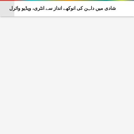
شادی میں دلہن کی انوکھے انداز سے انٹری، ویڈیو وائرل