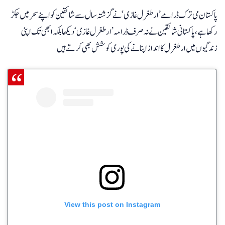
پاکستان می ترک ڈرامے’ارطغرل غازی‘نے گزشتہ سال سے شائقین کو اپنے سحر میں جکڑ
رکھا ہے، پاکستانی شائقین نے نہ صرف ڈرامہ’ارطغرل غازی‘دیکھا بلکہ ابھی تک اپنی
زندگیوں میں ارطغرل کا انداز اپنانے کی پوری کوشش بھی کرتے ہیں
View this post on Instagram