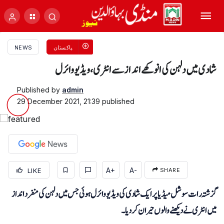
پاکستان
NEWS
شادی میں دلہن کی انوکھے انداز سے انٹری، ویڈیو وائرل
Published by
admin
29 December 2021, 21:39
published
A+
A-
LIKE
SHARE
گزشتہ رات سوشل میڈیا پر ایک شادی کی ویڈیو وائرل ہوئی جس میں دلہن کی منفرد انداز
میں انٹری نے دیکھنے والوں حیران کردیا ۔