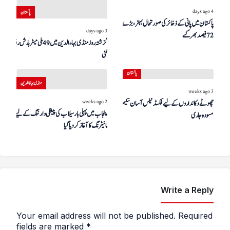
4 days ago
پاکستان
پاکستان میں پانی کے ذخائر کی صورتحال بہتر، بڑے ڈیم
3 days ago
72 فیصد بھر گئے
گزشتہ روز منڈی بہاءالدین میں 49 ملی میٹر بارش ریکارڈ کی
گئی
پاکستان
منڈی بہاؤالدین
3 weeks ago
2 weeks ago
چھوٹے دکانداروں کے لیے فکسڈ ٹیکس آسان سکیم کا
پنجاب میں پہلی بار سیلاب کی پیشگی وارننگ کے لیے ڈرون
مسودہ جاری
مانیٹرنگ کا آغاز کر دیا گیا
Write a Reply
Your email address will not be published.
Required
fields are marked
*