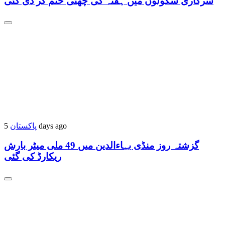
سرکاری سکولوں میں ہفتہ کی چھٹی ختم کر دی گئی
پاکستان
5 days ago
گزشتہ روز منڈی بہاءالدین میں 49 ملی میٹر بارش
ریکارڈ کی گئی