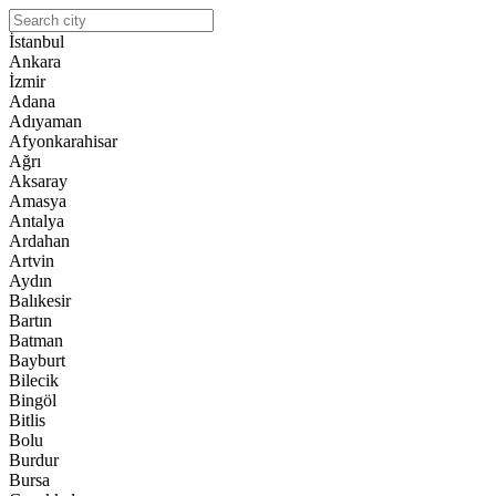
İstanbul
Ankara
İzmir
Adana
Adıyaman
Afyonkarahisar
Ağrı
Aksaray
Amasya
Antalya
Ardahan
Artvin
Aydın
Balıkesir
Bartın
Batman
Bayburt
Bilecik
Bingöl
Bitlis
Bolu
Burdur
Bursa