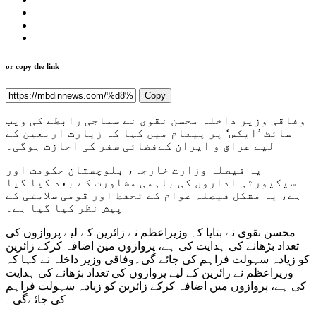
or copy the link
Copy
وفاقی وزیر داخلہ محسن نقوی نے سماجی رابطے کی ویب
سائٹ ’ایکس‘ پر پیغام میں کہا کہ زیارت اربعین کے
لیے عراق و ایران کےفضائی سفر کی اجازت ہوگی۔
یہ فیصلہ وزارت خارجہ، بلوچستان حکومت اور
سیکیورٹی اداروں کی باہمی مشاورت کے بعد کیا گیا
ہے، یہ مشکل فیصلہ عوام کے تحفط اور قومی سلامتی کے
پیش نظر کیا گیا ہے۔
محسن نقوی نے بتایا کہ وزیراعظم نے زائرین کے لیے پروازوں کی
تعداد بڑھانے کی ہدایت کی ہے، پروازوں مین اضافہ کرکے زائرین
کو زیادہ سہولت فراہم کی جائے گی۔وفاقی وزیر داخلہ نے کہا کہ
وزیراعظم نے زائرین کے لیے پروازوں کی تعداد بڑھانے کی ہدایت
کی ہے، پروازوں میں اضافہ کرکے زائرین کو زیادہ سہولت فراہم
کی جائےگی۔