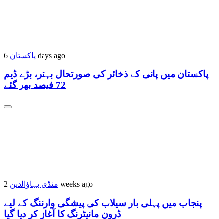
پاکستان
6 days ago
پاکستان میں پانی کے ذخائر کی صورتحال بہتر، بڑے ڈیم
72 فیصد بھر گئے
منڈی بہاؤالدین
2 weeks ago
پنجاب میں پہلی بار سیلاب کی پیشگی وارننگ کے لیے
ڈرون مانیٹرنگ کا آغاز کر دیا گیا