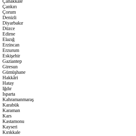
Çanakkale
Çankırı
Çorum
Denizli
Diyarbakır
Düzce
Edirne
Elazığ
Erzincan
Erzurum
Eskişehir
Gaziantep
Giresun
Gümüşhane
Hakkâri
Hatay
Iğdır
Isparta
Kahramanmaraş
Karabük
Karaman
Kars
Kastamonu
Kayseri
Kırıkkale