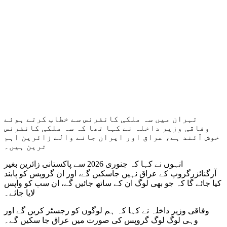
تہران میں سہ ملکی کانفرنس سے خطاب کرتے ہوئے
وفاقی وزیر داخلہ نے کہا تھا کہ سہ ملکی کانفرنس
خوش آئند ہے، عراق اور ایران جانے والے زائرین اہم
ترین ہیں۔
انہوں نے کہا کہ جنوری 2026 سے پاکستانی زائرین بغیر
آرگنائزرگروپ کے عراق نہیں جاسکیں گے، اور ان گروپس کو پابند
کیا جائے گا کہ جو بھی لوگ ان کے ساتھ جائیں گے، ان سب کو واپس
لایا جائے۔
وفاقی وزیر داخلہ نے کہا کہ ہم لوگوں کو رجسٹر کریں گے اور
وہی لوگ لوگ گروپس کی صورت میں عراق جا سکیں گے۔