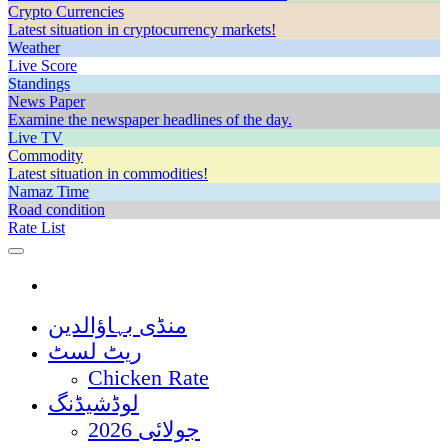
Crypto Currencies
Latest situation in cryptocurrency markets!
Weather
Live Score
Standings
News Paper
Examine the newspaper headlines of the day.
Live TV
Commodity
Latest situation in commodities!
Namaz Time
Road condition
Rate List
منڈی بہاؤالدین
ریٹ لسٹ
Chicken Rate
لوڈشیڈنگ
جولائی 2026