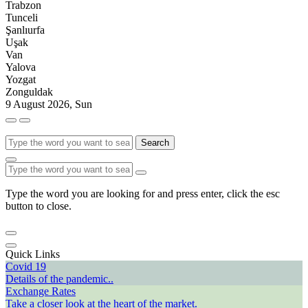
Trabzon
Tunceli
Şanlıurfa
Uşak
Van
Yalova
Yozgat
Zonguldak
9 August 2026, Sun
Search
Type the word you are looking for and press enter, click the esc
button to close.
Quick Links
Covid 19
Details of the pandemic..
Exchange Rates
Take a closer look at the heart of the market.