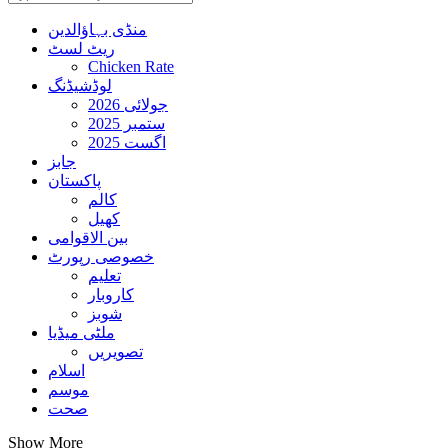
منڈی بہاؤالدین
ریٹ لسٹ
Chicken Rate
لوڈشیڈنگ
جولائی 2026
ستمبر 2025
اگست 2025
جابز
پاکستان
کالم
کھیل
بین الاقوامی
خصوصی رپورٹ
تعلیم
کاروبار
شوبز
ملٹی میڈیا
تصویریں
اسلام
موسم
صحت
Show More