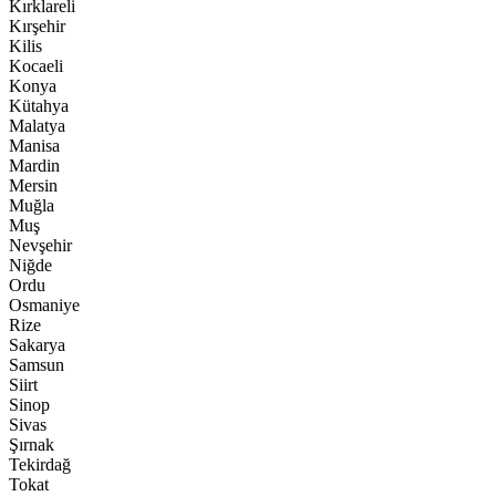
Kırklareli
Kırşehir
Kilis
Kocaeli
Konya
Kütahya
Malatya
Manisa
Mardin
Mersin
Muğla
Muş
Nevşehir
Niğde
Ordu
Osmaniye
Rize
Sakarya
Samsun
Siirt
Sinop
Sivas
Şırnak
Tekirdağ
Tokat