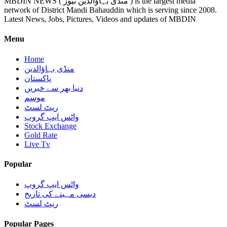
MBDIN NEWS ( منڈی بہاؤالدین نیوز ) is the largest media
network of District Mandi Bahauddin which is serving since 2008.
Latest News, Jobs, Pictures, Videos and updates of MBDIN
Menu
Home
منڈی بہاؤالدین
پاکستان
دنیا بھر سے خبریں
موسم
ریٹ لسٹ
واٹس ایپ گروپ
Stock Exchange
Gold Rate
Live Tv
Popular
واٹس ایپ گروپ
دیسی مہینے کی تاریخ
ریٹ لسٹ
Popular Pages