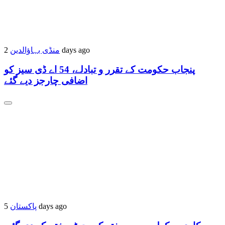
منڈی بہاؤالدین
2 days ago
پنجاب حکومت کے تقرر و تبادلے، 54 اے ڈی سیز کو
اضافی چارجز دیے گئے
پاکستان
5 days ago