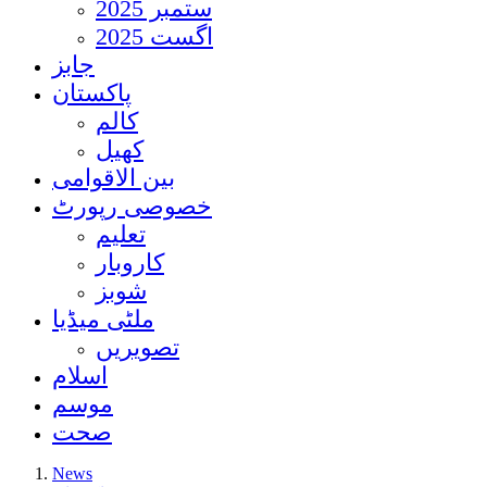
ستمبر 2025
اگست 2025
جابز
پاکستان
کالم
کھیل
بین الاقوامی
خصوصی رپورٹ
تعلیم
کاروبار
شوبز
ملٹی میڈیا
تصویریں
اسلام
موسم
صحت
News