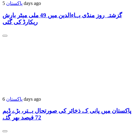
5 days ago
پاکستان
گزشتہ روز منڈی بہاءالدین میں 49 ملی میٹر بارش
ریکارڈ کی گئی
6 days ago
پاکستان
پاکستان میں پانی کے ذخائر کی صورتحال بہتر، بڑے ڈیم
72 فیصد بھر گئے