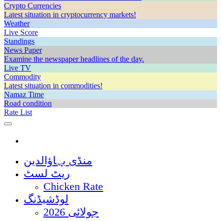
Crypto Currencies
Latest situation in cryptocurrency markets!
Weather
Live Score
Standings
News Paper
Examine the newspaper headlines of the day.
Live TV
Commodity
Latest situation in commodities!
Namaz Time
Road condition
Rate List
منڈی بہاؤالدین
ریٹ لسٹ
Chicken Rate
لوڈشیڈنگ
جولائی 2026