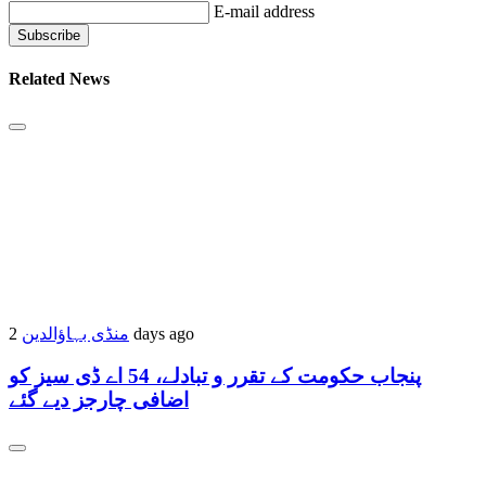
E-mail address
Related News
2 days ago
منڈی بہاؤالدین
پنجاب حکومت کے تقرر و تبادلے، 54 اے ڈی سیز کو
اضافی چارجز دیے گئے