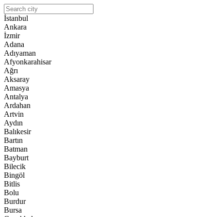
İstanbul
Ankara
İzmir
Adana
Adıyaman
Afyonkarahisar
Ağrı
Aksaray
Amasya
Antalya
Ardahan
Artvin
Aydın
Balıkesir
Bartın
Batman
Bayburt
Bilecik
Bingöl
Bitlis
Bolu
Burdur
Bursa