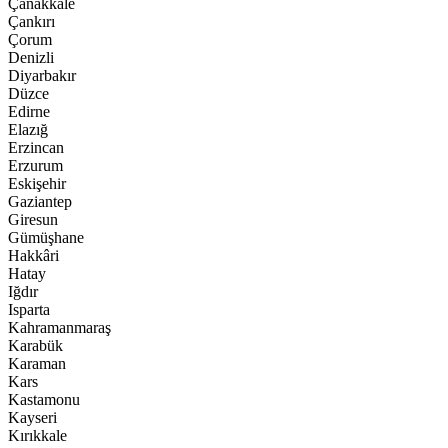
Çanakkale
Çankırı
Çorum
Denizli
Diyarbakır
Düzce
Edirne
Elazığ
Erzincan
Erzurum
Eskişehir
Gaziantep
Giresun
Gümüşhane
Hakkâri
Hatay
Iğdır
Isparta
Kahramanmaraş
Karabük
Karaman
Kars
Kastamonu
Kayseri
Kırıkkale