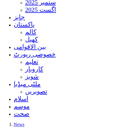
ستمبر 2025
اگست 2025
جابز
پاکستان
کالم
کھیل
بین الاقوامی
خصوصی رپورٹ
تعلیم
کاروبار
شوبز
ملٹی میڈیا
تصویریں
اسلام
موسم
صحت
News