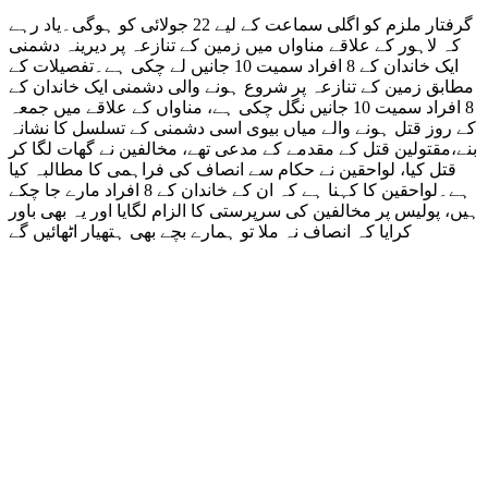
گرفتار ملزم کو اگلی سماعت کے لیے 22 جولائی کو ہوگی۔یاد رہے
کہ لاہور کے علاقے مناواں میں زمین کے تنازعہ پر دیرینہ دشمنی
ایک خاندان کے 8 افراد سمیت 10 جانیں لے چکی ہے۔تفصیلات کے
مطابق زمین کے تنازعہ پر شروع ہونے والی دشمنی ایک خاندان کے
8 افراد سمیت 10 جانیں نگل چکی ہے، مناواں کے علاقے میں جمعہ
کے روز قتل ہونے والے میاں بیوی اسی دشمنی کے تسلسل کا نشانہ
بنے،مقتولین قتل کے مقدمے کے مدعی تھے، مخالفین نے گھات لگا کر
قتل کیا، لواحقین نے حکام سے انصاف کی فراہمی کا مطالبہ کیا
ہے۔لواحقین کا کہنا ہے کہ ان کے خاندان کے 8 افراد مارے جا چکے
ہیں، پولیس پر مخالفین کی سرپرستی کا الزام لگایا اور یہ بھی باور
کرایا کہ انصاف نہ ملا تو ہمارے بچے بھی ہتھیار اٹھائیں گے