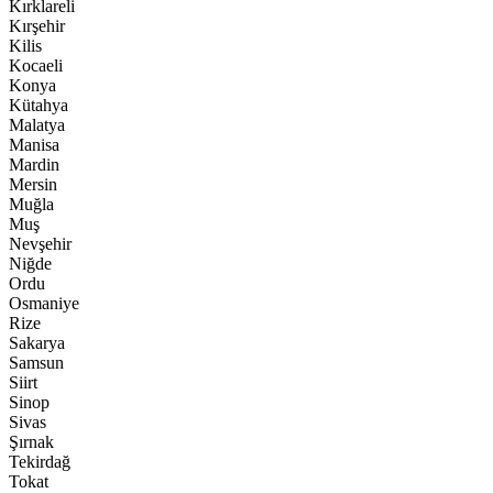
Kırklareli
Kırşehir
Kilis
Kocaeli
Konya
Kütahya
Malatya
Manisa
Mardin
Mersin
Muğla
Muş
Nevşehir
Niğde
Ordu
Osmaniye
Rize
Sakarya
Samsun
Siirt
Sinop
Sivas
Şırnak
Tekirdağ
Tokat