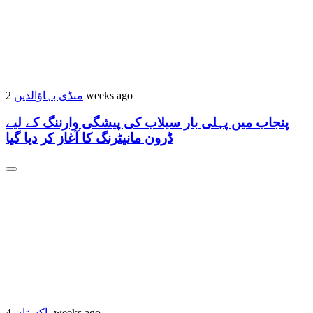
2 weeks ago
منڈی بہاؤالدین
پنجاب میں پہلی بار سیلاب کی پیشگی وارننگ کے لیے
ڈرون مانیٹرنگ کا آغاز کر دیا گیا
4 weeks ago
پاکستان