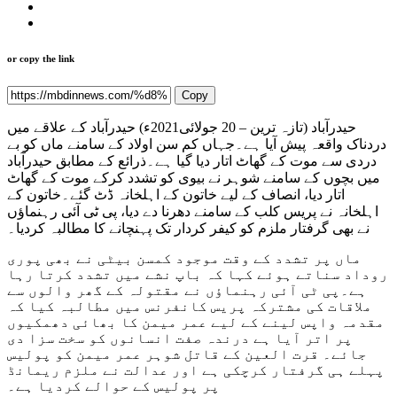
or copy the link
Copy
حیدرآباد (تازہ ترین – 20 جولائی2021ء) حیدرآباد کے علاقے میں
دردناک واقعہ پیش آیا ہے۔جہاں کم سن اولاد کے سامنے ماں کو بے
دردی سے موت کے گھاٹ اتار دیا گیا ہے۔ذرائع کے مطابق حیدرآباد
میں بچوں کے سامنے شوہر نے بیوی کو تشدد کرکے موت کے گھاٹ
اتار دیا، انصاف کے لیے خاتون کے اہلخانہ ڈٹ گئے۔خاتون کے
اہلخانہ نے پریس کلب کے سامنے دھرنا دے دیا، پی ٹی آئی رہنماؤں
نے بھی گرفتار ملزم کو کیفر کردار تک پہنچانے کا مطالبہ کردیا۔
ماں پر تشدد کے وقت موجود کمسن بیٹی نے بھی پوری
روداد سناتے ہوئے کہا کہ باپ نشے میں تشدد کرتا رہا
ہے۔پی ٹی آئی رہنماؤں نے مقتولہ کے گھر والوں سے
ملاقات کی مشترکہ پریس کانفرنس میں مطالبہ کیا کہ
مقدمہ واپس لینے کے لیے عمر میمن کا بھائی دھمکیوں
پر اتر آیا ہے درندہ صفت انسانوں کو سخت سزا دی
جائے۔ قرت العین کے قاتل شوہر عمر میمن کو پولیس
پہلے ہی گرفتار کرچکی ہے اور عدالت نے ملزم ریمانڈ
پر پولیس کے حوالے کردیا ہے۔