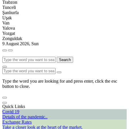
Trabzon
Tunceli
Şanlıurfa
Uşak
Van
Yalova
Yozgat
Zonguldak
9 August 2026, Sun
Search
Type the word you are looking for and press enter, click the esc
button to close.
Quick Links
Covid 19
Details of the pandemic..
Exchange Rates
Take a closer look at the heart of the market.