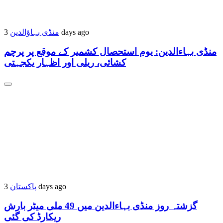
منڈی بہاؤالدین
3 days ago
منڈی بہاءالدین: یوم استحصال کشمیر کے موقع پر پرچم
کشائی، ریلی اور اظہار یکجہتی
پاکستان
3 days ago
گزشتہ روز منڈی بہاءالدین میں 49 ملی میٹر بارش
ریکارڈ کی گئی