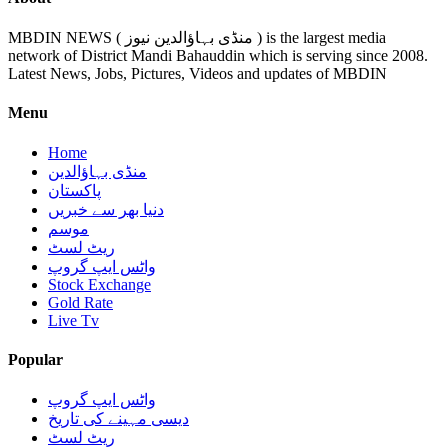
MBDIN NEWS ( منڈی بہاؤالدین نیوز ) is the largest media
network of District Mandi Bahauddin which is serving since 2008.
Latest News, Jobs, Pictures, Videos and updates of MBDIN
Menu
Home
منڈی بہاؤالدین
پاکستان
دنیا بھر سے خبریں
موسم
ریٹ لسٹ
واٹس ایپ گروپ
Stock Exchange
Gold Rate
Live Tv
Popular
واٹس ایپ گروپ
دیسی مہینے کی تاریخ
ریٹ لسٹ