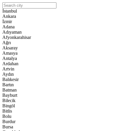
İstanbul
Ankara
İzmir
Adana
Adıyaman
Afyonkarahisar
Ağrı
Aksaray
Amasya
Antalya
Ardahan
Artvin
Aydın
Balıkesir
Bartın
Batman
Bayburt
Bilecik
Bingöl
Bitlis
Bolu
Burdur
Bursa