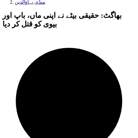
منڈی بہاؤالدین
بھاگٹ: حقیقی بیٹے نے اپنی ماں، باپ اور
بیوی کو قتل کر دیا