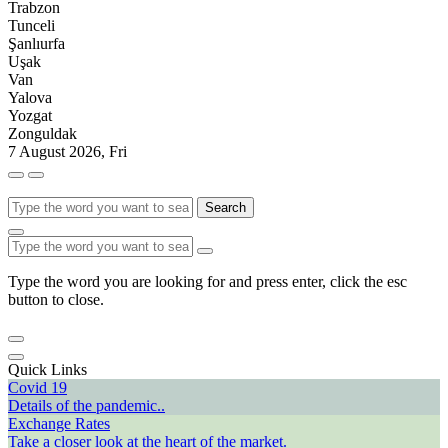
Trabzon
Tunceli
Şanlıurfa
Uşak
Van
Yalova
Yozgat
Zonguldak
7 August 2026, Fri
Search
Type the word you are looking for and press enter, click the esc
button to close.
Quick Links
Covid 19
Details of the pandemic..
Exchange Rates
Take a closer look at the heart of the market.