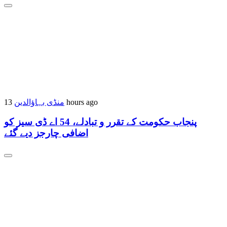
منڈی بہاؤالدین
13 hours ago
پنجاب حکومت کے تقرر و تبادلے، 54 اے ڈی سیز کو
اضافی چارجز دیے گئے