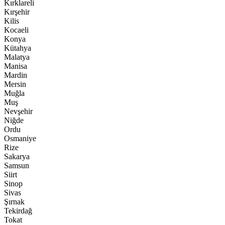
Kırklareli
Kırşehir
Kilis
Kocaeli
Konya
Kütahya
Malatya
Manisa
Mardin
Mersin
Muğla
Muş
Nevşehir
Niğde
Ordu
Osmaniye
Rize
Sakarya
Samsun
Siirt
Sinop
Sivas
Şırnak
Tekirdağ
Tokat