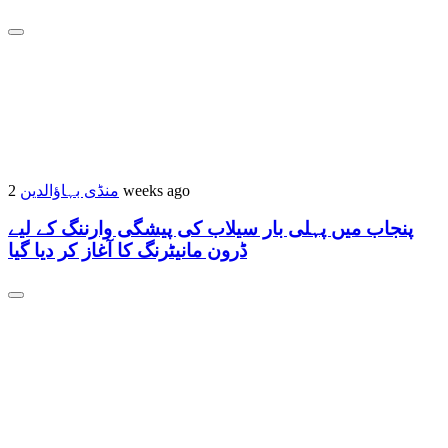
منڈی بہاؤالدین
2 weeks ago
پنجاب میں پہلی بار سیلاب کی پیشگی وارننگ کے لیے
ڈرون مانیٹرنگ کا آغاز کر دیا گیا