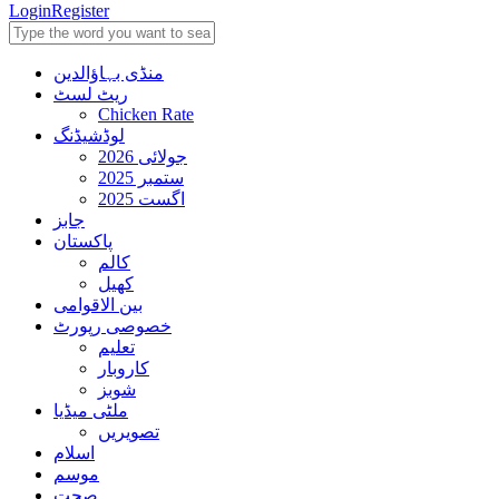
Login
Register
منڈی بہاؤالدین
ریٹ لسٹ
Chicken Rate
لوڈشیڈنگ
جولائی 2026
ستمبر 2025
اگست 2025
جابز
پاکستان
کالم
کھیل
بین الاقوامی
خصوصی رپورٹ
تعلیم
کاروبار
شوبز
ملٹی میڈیا
تصویریں
اسلام
موسم
صحت