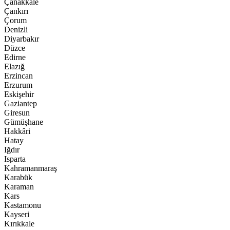
Çanakkale
Çankırı
Çorum
Denizli
Diyarbakır
Düzce
Edirne
Elazığ
Erzincan
Erzurum
Eskişehir
Gaziantep
Giresun
Gümüşhane
Hakkâri
Hatay
Iğdır
Isparta
Kahramanmaraş
Karabük
Karaman
Kars
Kastamonu
Kayseri
Kırıkkale