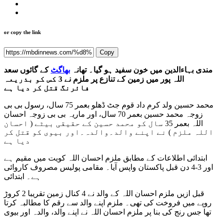
or copy the link
Copy
مندی بہاءالدین میں خون سفید ہو گیا۔ تھانہ
بھاگٹ
کے گائوں سعد
اللہ پور میں زمین کے تنازع پر ملزم نے 3 کس کو بذریعہ
فائرنگ قتل کر دیا ہے
محمد حسین ولد کرم داد قوم جٹ ڈھلو بعمر 75 سال، رسول بی بی
زوجہ محمد حسین بعمر 70 سال، اور ماریہ بی بی زوجہ احسان
اللہ بعمر 35 سال کو محمد حسین کے حقیقی بیٹے ( احسان
اللہ ملزم ) نے اپنے والد۔والدہ۔اور بیوی کو قتل کر
دیا ہے
ابتدائی اطلاعات کے مطابق ملزم احسان اللہ کویت میں مقیم ہے
اور 3-4 دن قبل پاکستان واپس آیا۔ مقامی پولیس مصروف کاروائی
ہے۔ ابتدائی
قبل ازیں ملزم احسان اللہ کے والد نے 4 کنال زمین تقریبا 2 کروڑ
روپے میں فروخت کی تھی۔ ملزم اپنے والد سے رقم کا مطالبہ کرتا
تھا جس رنج کی بنا پر ملزم احسان اللہ نے اپنے والد، والدہ اور بیوی