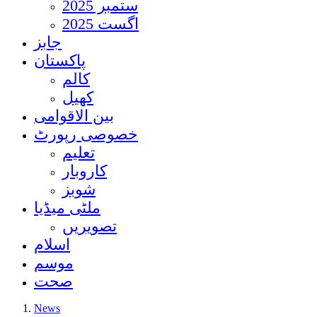
ستمبر 2025
اگست 2025
جابز
پاکستان
کالم
کھیل
بین الاقوامی
خصوصی رپورٹ
تعلیم
کاروبار
شوبز
ملٹی میڈیا
تصویریں
اسلام
موسم
صحت
News