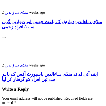
منڈی بہاؤالدین
2 weeks ago
منڈی بہاءالدین: بارش کے باعث چھتیں اور دیواریں گرنے
سے 8 افراد زخمی
منڈی بہاؤالدین
2 weeks ago
ایف آئی اے نے منڈی بہاءالدین پاسپورٹ آفس کے باہر
سے تین افراد کو گرفتار کر لیا
Write a Reply
Your email address will not be published.
Required fields are
marked
*