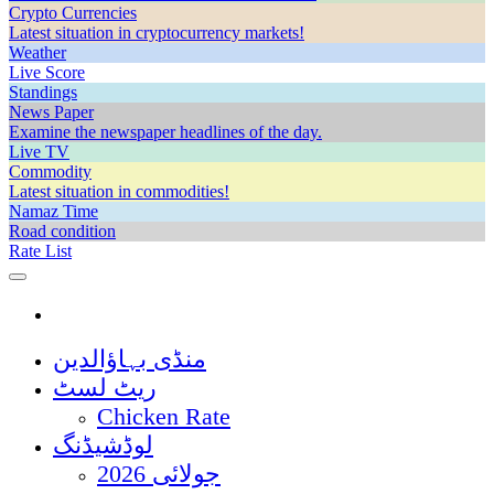
Crypto Currencies
Latest situation in cryptocurrency markets!
Weather
Live Score
Standings
News Paper
Examine the newspaper headlines of the day.
Live TV
Commodity
Latest situation in commodities!
Namaz Time
Road condition
Rate List
منڈی بہاؤالدین
ریٹ لسٹ
Chicken Rate
لوڈشیڈنگ
جولائی 2026