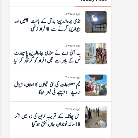
2 weeks ago
منڈی بہاءالدین: بارش کے باعث چھتیں اور
دیواریں گرنے سے 8 افراد زخمی
2 weeks ago
ایف آئی اے نے منڈی بہاءالدین پاسپورٹ
آفس کے باہر سے تین افراد کو گرفتار کر لیا
2 weeks ago
پیٹرولیم مصنوعات کی نئی قیمتوں کا اعلان، ڈیزل
5 روپے 71 پیسے فی لیٹر مہنگا
2 weeks ago
شوگر مل پھاٹک کے قریب ٹرین کی زد میں آکر
18 سالہ نوجوان جاں بحق ہوگیا