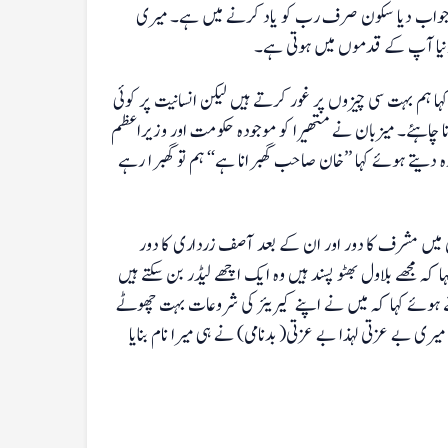
 جواب دیا سکون صرف رب کو یاد کرنے میں ہے۔ میری
یا آپ کے قدموں میں ہوتی ہے۔
 ہم بہت سی چیزوں پر غور کرتے ہیں لیکن انسانیت پر کوئی
ا چاہئے۔ میزبان نے متھیرا کو موجودہ حکومت اور وزیراعظم
دیتے ہوئے کہا ’’خان صاحب گھبرانا ہے‘‘ ہم تو گھبرا رہے
ان میں مشرف کا دور اور ان کے بعد آصف زرداری کا دور
ہ مجھے بلاول بھٹو پسند ہیں وہ ایک اچھے لیڈر بن سکتے ہیں
ے ہوئے کہا کہ میں نے اپنے کیریئر کی شروعات بہت چھوٹے
 بے عزتی لہذا بے عزتی( بدنامی) نے ہی میرا نام بنایا