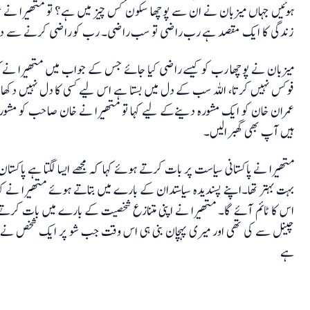
ہوئیں جہاں میزبان نے ان سے پوچھا سکون کس چیز میں ہے؟ تو متھیرا نے
زندگی کا ایک مقصد ہے رب راضی تو سب راضی۔ رب کو راضی کرنے سے دن
میزبان نے پوچھا رب کو کیسے راضی کیا جائے جس کے جواب میں متھیرا نے کہا
فوکس نہیں کرتا، اللہ سب کے دل میں بستا ہے اس لیے کسی کا دل نہیں دکھان
عمران خان کو ایک مشورہ دینےکے لیے کہا تو متھیرا نے خان صاحب کو مشورہ 
ہیں آپ بھی گھبرالیں۔
متھیرا نے پاکستانی سیاست پر بات کرتے ہوئے کہا کہ مجھے ایسا لگتا ہے پاکست
بہت بہتر تھا۔اپنے پسندیدہ سیاستدان کے بارے میں بتاتے ہوئے متھیرا نے کہا ک
اس کا ٹائم آئے گا۔ متھیرا نے اپنی متنازع شخصیت کے بارے میں بات کرت
چینل سے کی تھی اور میری پہچان بنی ہی اس وقت جب شو پر ایک شخص نے میری
ہے