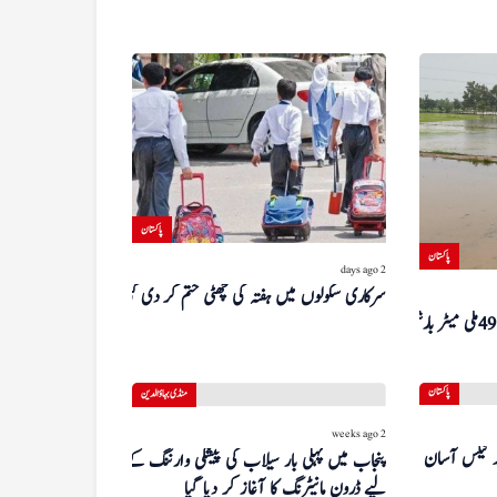
پاکستان
پاکستان
2 days ago
سرکاری سکولوں میں ہفتہ کی چھٹی ختم کر دی گئی
گزشتہ روز منڈی بہاءالدین میں 49 ملی میٹر بارش
پاکستان
منڈی بہاؤالدین
2 weeks ago
 ٹیکس آسان سکیم
پنجاب میں پہلی بار سیلاب کی پیشگی وارننگ کے
لیے ڈرون مانیٹرنگ کا آغاز کر دیا گیا