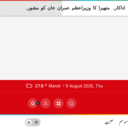
اداکارہ متھیرا کا وزیراعظم عمران خان کو مشورہ
27.8 °
Mandi
6 August 2026, Thu
0
موسم
صحت