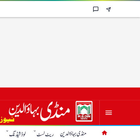
منڈی بہاؤالدین
ریٹ لسٹ
لوڈشیڈنگ