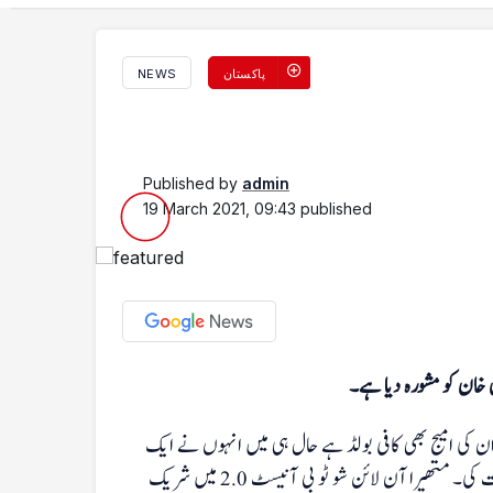
پاکستان
NEWS
Published by
admin
19 March 2021, 09:43
published
 خان کو مشورہ دیا ہے۔
ان کی امیج بھی کافی بولڈ ہے حال ہی میں انہوں نے ایک
آن لان شو کے دوران اپنے بارے میں اور پاکستانی سیاست کے بارے میں بات کی۔ متھیرا آن لائن شو ٹو بی آنیسٹ 2.0 میں شریک