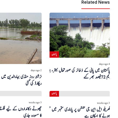
Related News
پاکستان
4 days ago
پاکستان میں پانی کے ذخائر کی صورتحال بہتر، بڑے
2 days ago
ڈیم 72 فیصد بھر گئے
ریکارڈ کی گئی
پاکستان
3 weeks ago
3 weeks ago
چھوٹے دکانداروں کے لیے فکسڈ
گھریلو ایل این جی کنکشن پر پابندی ستمبر میں ختم
کا مسودہ جاری
ہونے کا امکان ہے