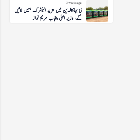
3 weeks ago
منڈی بہاؤالدین میں مزید الیکٹرک بسیں لائیں
گے، وزیر اعلیٰ پنجاب مریم نواز