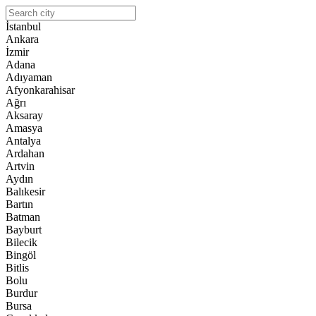
İstanbul
Ankara
İzmir
Adana
Adıyaman
Afyonkarahisar
Ağrı
Aksaray
Amasya
Antalya
Ardahan
Artvin
Aydın
Balıkesir
Bartın
Batman
Bayburt
Bilecik
Bingöl
Bitlis
Bolu
Burdur
Bursa