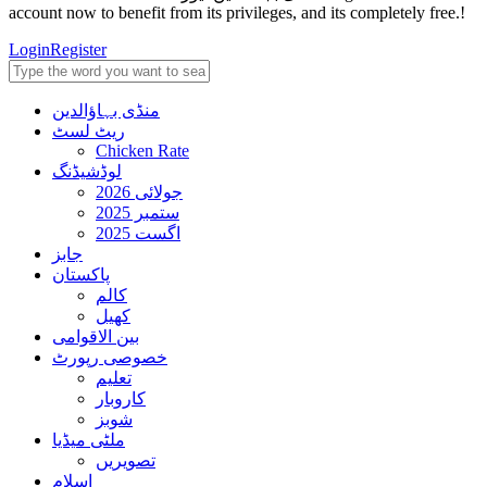
account now to benefit from its privileges, and its completely free.!
Login
Register
منڈی بہاؤالدین
ریٹ لسٹ
Chicken Rate
لوڈشیڈنگ
جولائی 2026
ستمبر 2025
اگست 2025
جابز
پاکستان
کالم
کھیل
بین الاقوامی
خصوصی رپورٹ
تعلیم
کاروبار
شوبز
ملٹی میڈیا
تصویریں
اسلام