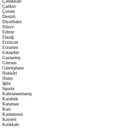
Çanakkale
Çankırı
Çorum
Denizli
Diyarbakır
Düzce
Edirne
Elazığ
Erzincan
Erzurum
Eskişehir
Gaziantep
Giresun
Gümüşhane
Hakkâri
Hatay
Iğdır
Isparta
Kahramanmaraş
Karabük
Karaman
Kars
Kastamonu
Kayseri
Kırıkkale