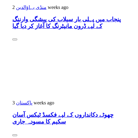
منڈی بہاؤالدین
2 weeks ago
پنجاب میں پہلی بار سیلاب کی پیشگی وارننگ
کے لیے ڈرون مانیٹرنگ کا آغاز کر دیا گیا
پاکستان
3 weeks ago
چھوٹے دکانداروں کے لیے فکسڈ ٹیکس آسان
سکیم کا مسودہ جاری