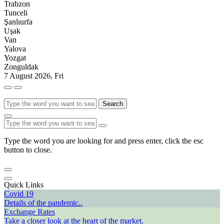
Trabzon
Tunceli
Şanlıurfa
Uşak
Van
Yalova
Yozgat
Zonguldak
7 August 2026, Fri
Search
Type the word you are looking for and press enter, click the esc
button to close.
Quick Links
Covid 19
Details of the pandemic..
Exchange Rates
Take a closer look at the heart of the market.