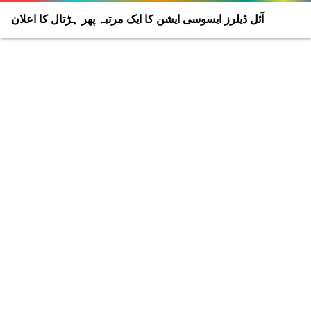
آئل ڈیلرز ایسوسی ایشن کا ایک مرتبہ پھر ہڑتال کا اعلان