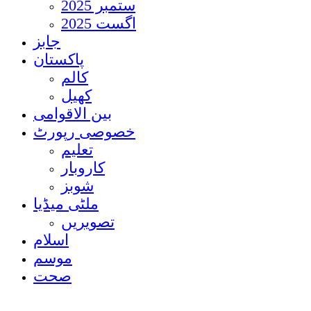
ستمبر 2025
اگست 2025
جابز
پاکستان
کالم
کھیل
بین الاقوامی
خصوصی رپورٹ
تعلیم
کاروبار
شوبز
ملٹی میڈیا
تصویریں
اسلام
موسم
صحت