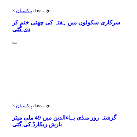
پاکستان
3 days ago
سرکاری سکولوں میں ہفتہ کی چھٹی ختم کر
دی گئی
پاکستان
3 days ago
گزشتہ روز منڈی بہاءالدین میں 49 ملی میٹر
بارش ریکارڈ کی گئی