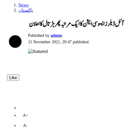
News
پاکستان
آئل ڈیلرز ایسوسی ایشن کا ایک مرتبہ پھر ہڑتال کا اعلان
Published by
admin
21 November 2021, 20:47
published
Like
A+
A-