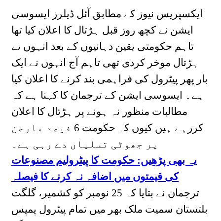
ایکسپریس نیوز کے مطابق آئل ڈیلرز ایسوسی
ایشن نے کچھ روز قبل ہڑتال کا اعلان کیا تھا
تاہم حکومتی یقین دہانیوں کے بعد انہوں ںے
ہڑتال موخر کردی تھی تاہم آج انہوں نے ایک
بار پھر پیٹرول کی فراہمی بند کرنے کا اعلان کیا
ہے۔ ایسوسی ایشن کے ترجمان کا کہنا ہے کہ
مطالبات منظور نہ ہونے پر ہڑتال کا اعلان
کررہے ہیں کیوں کہ حکومت 6 فیصد مارجن
پر جھوٹی تسلیاں دے رہی ہے۔
یہ بھی پڑھیں: حکومت کا پیٹرولیم مصنوعات
کی قیمتوں میں اضافہ نہ کرنے کا فیصلہ
ترجمان نے بتایا کہ 25 نومبر کو کشمیر، گلگت
بلتستان سمیت ملک بھر میں تمام پیٹرول پمپس