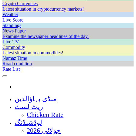
Crypto Currencies
Latest situation in cryptocurrency markets!
Weather
Live Score
Standings
News Paper
Examine the newspaper headlines of the day.
Live TV
Commodity
Latest situation in commodities!
Namaz Time
Road condition
Rate List
منڈی بہاؤالدین
ریٹ لسٹ
Chicken Rate
لوڈشیڈنگ
جولائی 2026