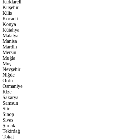
Kırklareli
Kırşehir
Kilis
Kocaeli
Konya
Kütahya
Malatya
Manisa
Mardin
Mersin
Muğla
Muş
Nevşehir
Niğde
Ordu
Osmaniye
Rize
Sakarya
Samsun
Siirt
Sinop
Sivas
Şırnak
Tekirdağ
Tokat