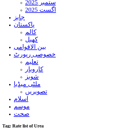
ستمبر 2025
اگست 2025
جابز
پاکستان
کالم
کھیل
بین الاقوامی
خصوصی رپورٹ
تعلیم
کاروبار
شوبز
ملٹی میڈیا
تصویریں
اسلام
موسم
صحت
Tag:
Rate list of Urea