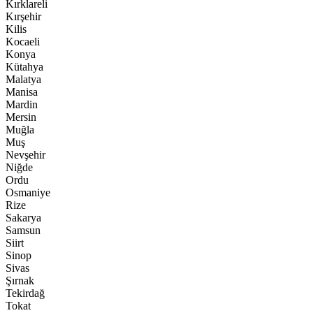
Kırklareli
Kırşehir
Kilis
Kocaeli
Konya
Kütahya
Malatya
Manisa
Mardin
Mersin
Muğla
Muş
Nevşehir
Niğde
Ordu
Osmaniye
Rize
Sakarya
Samsun
Siirt
Sinop
Sivas
Şırnak
Tekirdağ
Tokat