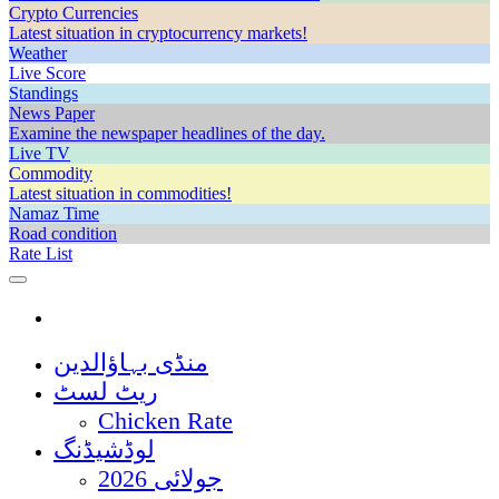
Crypto Currencies
Latest situation in cryptocurrency markets!
Weather
Live Score
Standings
News Paper
Examine the newspaper headlines of the day.
Live TV
Commodity
Latest situation in commodities!
Namaz Time
Road condition
Rate List
منڈی بہاؤالدین
ریٹ لسٹ
Chicken Rate
لوڈشیڈنگ
جولائی 2026