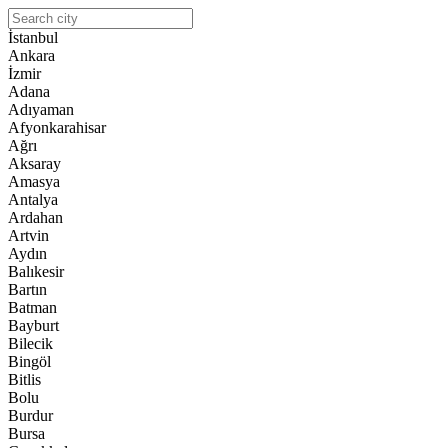
İstanbul
Ankara
İzmir
Adana
Adıyaman
Afyonkarahisar
Ağrı
Aksaray
Amasya
Antalya
Ardahan
Artvin
Aydın
Balıkesir
Bartın
Batman
Bayburt
Bilecik
Bingöl
Bitlis
Bolu
Burdur
Bursa