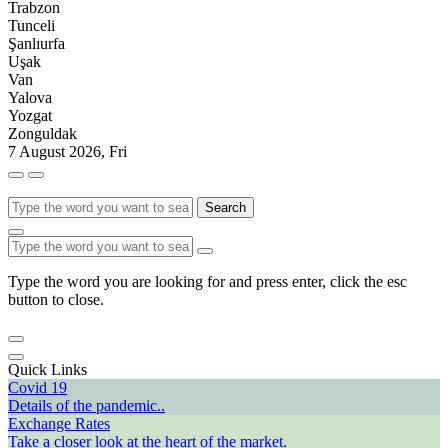
Trabzon
Tunceli
Şanlıurfa
Uşak
Van
Yalova
Yozgat
Zonguldak
7 August 2026, Fri
Search
Type the word you are looking for and press enter, click the esc
button to close.
Quick Links
Covid 19
Details of the pandemic..
Exchange Rates
Take a closer look at the heart of the market.