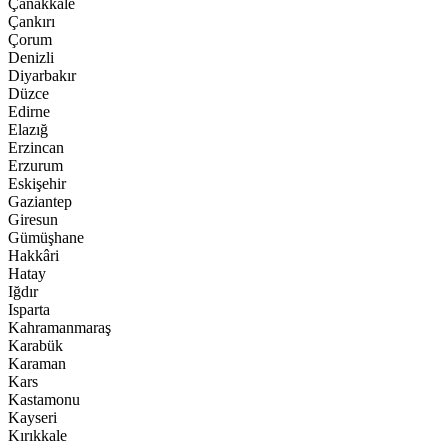
Çanakkale
Çankırı
Çorum
Denizli
Diyarbakır
Düzce
Edirne
Elazığ
Erzincan
Erzurum
Eskişehir
Gaziantep
Giresun
Gümüşhane
Hakkâri
Hatay
Iğdır
Isparta
Kahramanmaraş
Karabük
Karaman
Kars
Kastamonu
Kayseri
Kırıkkale