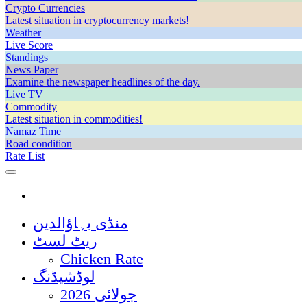
Crypto Currencies
Latest situation in cryptocurrency markets!
Weather
Live Score
Standings
News Paper
Examine the newspaper headlines of the day.
Live TV
Commodity
Latest situation in commodities!
Namaz Time
Road condition
Rate List
منڈی بہاؤالدین
ریٹ لسٹ
Chicken Rate
لوڈشیڈنگ
جولائی 2026