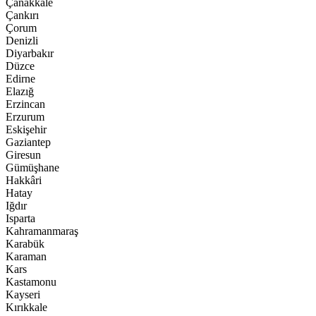
Çanakkale
Çankırı
Çorum
Denizli
Diyarbakır
Düzce
Edirne
Elazığ
Erzincan
Erzurum
Eskişehir
Gaziantep
Giresun
Gümüşhane
Hakkâri
Hatay
Iğdır
Isparta
Kahramanmaraş
Karabük
Karaman
Kars
Kastamonu
Kayseri
Kırıkkale