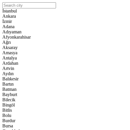
İstanbul
Ankara
İzmir
Adana
Adıyaman
Afyonkarahisar
Ağrı
Aksaray
Amasya
Antalya
Ardahan
Artvin
Aydın
Balıkesir
Bartın
Batman
Bayburt
Bilecik
Bingöl
Bitlis
Bolu
Burdur
Bursa