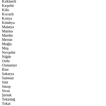
Kırklareli
Kırşehir
Kilis
Kocaeli
Konya
Kütahya
Malatya
Manisa
Mardin
Mersin
Muğla
Muş
Nevşehir
Niğde
Ordu
Osmaniye
Rize
Sakarya
Samsun
Siirt
Sinop
Sivas
Şırnak
Tekirdağ
Tokat