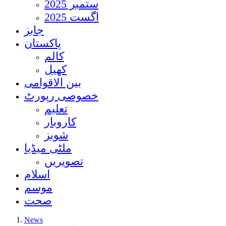
ستمبر 2025
اگست 2025
جابز
پاکستان
کالم
کھیل
بین الاقوامی
خصوصی رپورٹ
تعلیم
کاروبار
شوبز
ملٹی میڈیا
تصویریں
اسلام
موسم
صحت
News