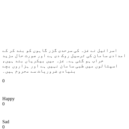
اسرائیل نے غزہ کی سرحدی گزر گاہوں کو بند کر کے
امدادی سامان کی ترسیل روک دی ہے اور صورت حال مزید
خراب ہو گئی ہے۔ غزہ میں بیکریاں بند ہیں،
اسپتالوں میں طبی سامان نہیں ہے اور ہزاروں بچے
بنیادی ضروریات سے محروم ہیں۔
0
Happy
0
Sad
0