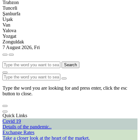
Trabzon
Tunceli
Şanlıurfa
Uşak
Van
Yalova
Yozgat
Zonguldak
7 August 2026, Fri
Search
Type the word you are looking for and press enter, click the esc
button to close.
Quick Links
Covid 19
Details of the pandemic..
Exchange Rates
Take a closer look at the heart of the market.