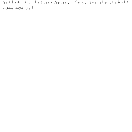
فلسطینی جاں بحق ہو چکے ہیں جن میں زیادہ تر خواتین
اور بچے ہیں۔