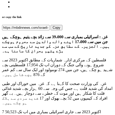
or copy the link
Copy
غزہ: اسرائیلی بمباری سے 39،000 سے زائد بچے یتیم ہوچکے ہیں
جن میں سے 17،000 اپنے والے والدین سے محروم ہوچکے
ہیں۔ الجزیرہ کے مطابق غزہ کو جدید تاریخ کے سب سے
بڑے یتیم بحران کا سامنا ہے۔
فلسطین کے مرکزی ادارہ شماریات کے مطابق اکتوبر 2023 سے
شروع ہونے والی جنگ کے دوران اب تک 17,954 فلسطینی بچے
شہید ہو چکے ہیں، جن میں 274 نومولود اور ایک سال سے کم عمر
کے 876 بچے شامل ہیں۔
غزہ کی وزارت صحت کا کہنا ہے کہ غزہ میں خوراک اور طبی
امداد کی شدید قلت ہے جس کی وجہ سے 60 ہزار بچے شدید غذائی
قلت کا شکار ہیں اور موت کے خطرے سے دوچار ہیں۔ بے گھر
افراد کے کیمپوں میں 52 بچے بھوک اور 17 شدید سردی سے ہلاک
ہو چکے ہیں۔
7 اکتوبر 2023 سے جاری اسرائیلی بمباری میں اب تک 50,523