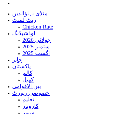
منڈی بہاؤالدین
ریٹ لسٹ
Chicken Rate
لوڈشیڈنگ
جولائی 2026
ستمبر 2025
اگست 2025
جابز
پاکستان
کالم
کھیل
بین الاقوامی
خصوصی رپورٹ
تعلیم
کاروبار
شوبز