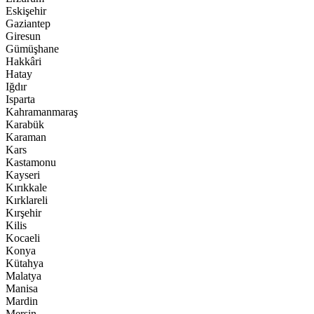
Eskişehir
Gaziantep
Giresun
Gümüşhane
Hakkâri
Hatay
Iğdır
Isparta
Kahramanmaraş
Karabük
Karaman
Kars
Kastamonu
Kayseri
Kırıkkale
Kırklareli
Kırşehir
Kilis
Kocaeli
Konya
Kütahya
Malatya
Manisa
Mardin
Mersin