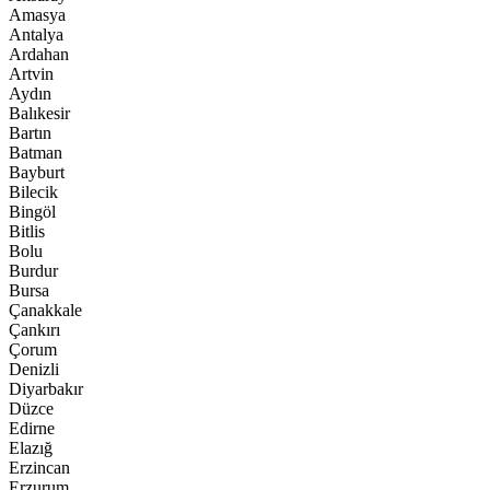
Amasya
Antalya
Ardahan
Artvin
Aydın
Balıkesir
Bartın
Batman
Bayburt
Bilecik
Bingöl
Bitlis
Bolu
Burdur
Bursa
Çanakkale
Çankırı
Çorum
Denizli
Diyarbakır
Düzce
Edirne
Elazığ
Erzincan
Erzurum