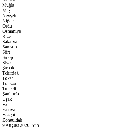
Muğla
Muş
Nevşehir
Niğde
Ordu
Osmaniye
Rize
Sakarya
Samsun
Siirt
Sinop
Sivas
Şırnak
Tekirdağ
Tokat
Trabzon
Tunceli
Şanlıurfa
Uşak
Van
Yalova
Yozgat
Zonguldak
9 August 2026, Sun