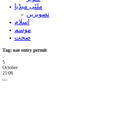
ملٹی میڈیا
تصویریں
اسلام
موسم
صحت
Tag:
uae entry permit
5
October
21:06