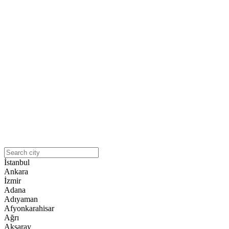
İstanbul
Ankara
İzmir
Adana
Adıyaman
Afyonkarahisar
Ağrı
Aksaray