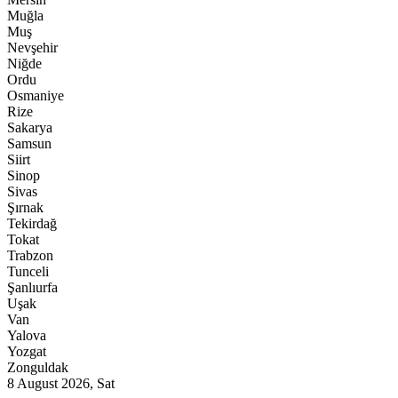
Muğla
Muş
Nevşehir
Niğde
Ordu
Osmaniye
Rize
Sakarya
Samsun
Siirt
Sinop
Sivas
Şırnak
Tekirdağ
Tokat
Trabzon
Tunceli
Şanlıurfa
Uşak
Van
Yalova
Yozgat
Zonguldak
8 August 2026, Sat