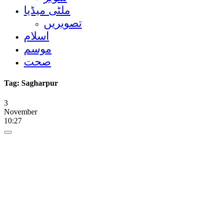
ملٹی میڈیا
تصویریں
اسلام
موسم
صحت
Tag:
Sagharpur
3
November
10:27