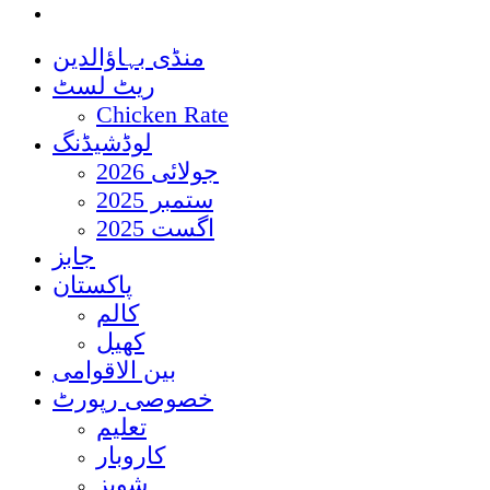
منڈی بہاؤالدین
ریٹ لسٹ
Chicken Rate
لوڈشیڈنگ
جولائی 2026
ستمبر 2025
اگست 2025
جابز
پاکستان
کالم
کھیل
بین الاقوامی
خصوصی رپورٹ
تعلیم
کاروبار
شوبز