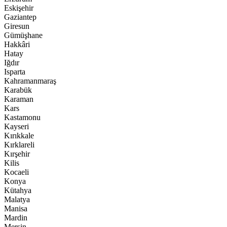
Eskişehir
Gaziantep
Giresun
Gümüşhane
Hakkâri
Hatay
Iğdır
Isparta
Kahramanmaraş
Karabük
Karaman
Kars
Kastamonu
Kayseri
Kırıkkale
Kırklareli
Kırşehir
Kilis
Kocaeli
Konya
Kütahya
Malatya
Manisa
Mardin
Mersin