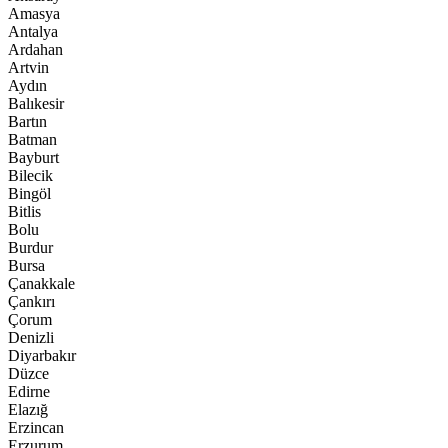
Amasya
Antalya
Ardahan
Artvin
Aydın
Balıkesir
Bartın
Batman
Bayburt
Bilecik
Bingöl
Bitlis
Bolu
Burdur
Bursa
Çanakkale
Çankırı
Çorum
Denizli
Diyarbakır
Düzce
Edirne
Elazığ
Erzincan
Erzurum