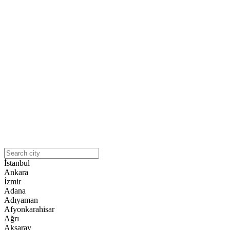
İstanbul
Ankara
İzmir
Adana
Adıyaman
Afyonkarahisar
Ağrı
Aksaray