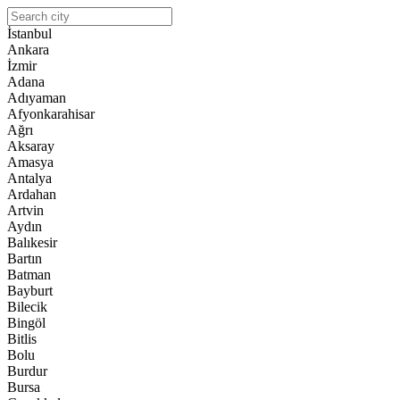
İstanbul
Ankara
İzmir
Adana
Adıyaman
Afyonkarahisar
Ağrı
Aksaray
Amasya
Antalya
Ardahan
Artvin
Aydın
Balıkesir
Bartın
Batman
Bayburt
Bilecik
Bingöl
Bitlis
Bolu
Burdur
Bursa