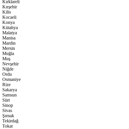
Kırklareli
Kırşehir
Kilis
Kocaeli
Konya
Kütahya
Malatya
Manisa
Mardin
Mersin
Muğla
Muş
Nevşehir
Niğde
Ordu
Osmaniye
Rize
Sakarya
Samsun
Siirt
Sinop
Sivas
Şırnak
Tekirdağ
Tokat