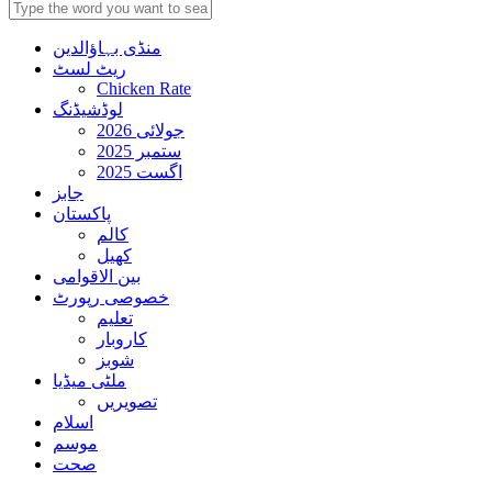
منڈی بہاؤالدین
ریٹ لسٹ
Chicken Rate
لوڈشیڈنگ
جولائی 2026
ستمبر 2025
اگست 2025
جابز
پاکستان
کالم
کھیل
بین الاقوامی
خصوصی رپورٹ
تعلیم
کاروبار
شوبز
ملٹی میڈیا
تصویریں
اسلام
موسم
صحت