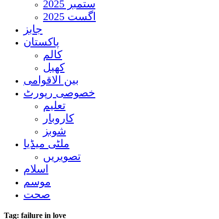
ستمبر 2025
اگست 2025
جابز
پاکستان
کالم
کھیل
بین الاقوامی
خصوصی رپورٹ
تعلیم
کاروبار
شوبز
ملٹی میڈیا
تصویریں
اسلام
موسم
صحت
Tag:
failure in love