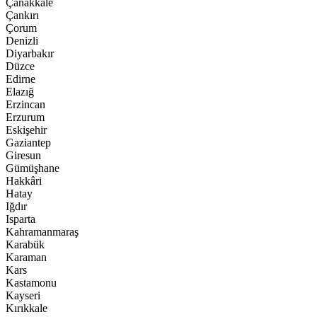
Çanakkale
Çankırı
Çorum
Denizli
Diyarbakır
Düzce
Edirne
Elazığ
Erzincan
Erzurum
Eskişehir
Gaziantep
Giresun
Gümüşhane
Hakkâri
Hatay
Iğdır
Isparta
Kahramanmaraş
Karabük
Karaman
Kars
Kastamonu
Kayseri
Kırıkkale