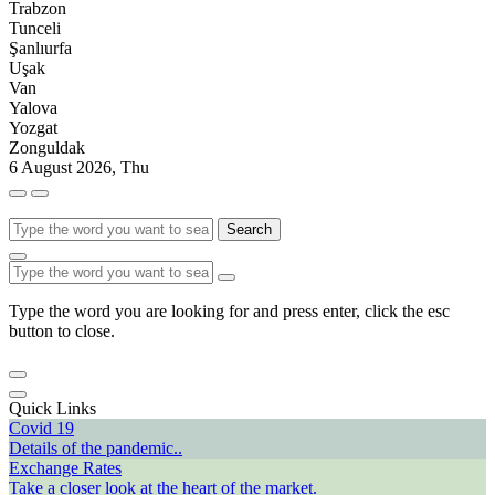
Trabzon
Tunceli
Şanlıurfa
Uşak
Van
Yalova
Yozgat
Zonguldak
6 August 2026, Thu
Search
Type the word you are looking for and press enter, click the esc
button to close.
Quick Links
Covid 19
Details of the pandemic..
Exchange Rates
Take a closer look at the heart of the market.