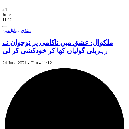
24
June
11:12
منڈی بہاؤالدین
ملکوال: عشق میں ناکامی پر نوجوان نے
زہریلی گولیاں کھا کر خودکشی کر لی
24 June 2021 - Thu - 11:12