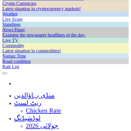
Crypto Currencies
Latest situation in cryptocurrency markets!
Weather
Live Score
Standings
News Paper
Examine the newspaper headlines of the day.
Live TV
Commodity
Latest situation in commodities!
Namaz Time
Road condition
Rate List
منڈی بہاؤالدین
ریٹ لسٹ
Chicken Rate
لوڈشیڈنگ
جولائی 2026