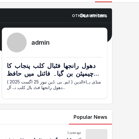
Our writers
OTHER AUTHORS
admin
دھول رانجھا فٹبال کلب پنجاب کا
چیمپئن بن گیا۔ فائنل میں حافظ
آباد کو شکست دی
منڈی بہاءالدین ( ایم۔بی۔ڈین نیوز 25 اگست 2025 )
دھول رانجھا فٹ بال کلب نے آل...
Popular News
2 years ago