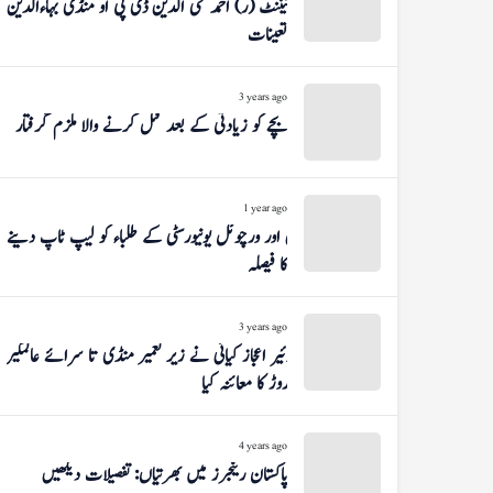
لیفٹیننٹ (ر) احمد محی الدین ڈی پی او منڈی بہاءالدین
تعینات
3 years ago
بچے کو زیادتی کے بعد قتل کرنے والا ملزم گرفتار
1 year ago
اوپن اور ورچوئل یونیورسٹی کے طلباء کو لیپ ٹاپ دینے
کا فیصلہ
3 years ago
بریگیڈئیر اعجاز کیانی نے زیر تعمیر منڈی تا سرائے عالمگیر
روڑ کا معائنہ کیا
4 years ago
پاکستان رینجرز میں بھرتیاں: تفصیلات دیکھیں