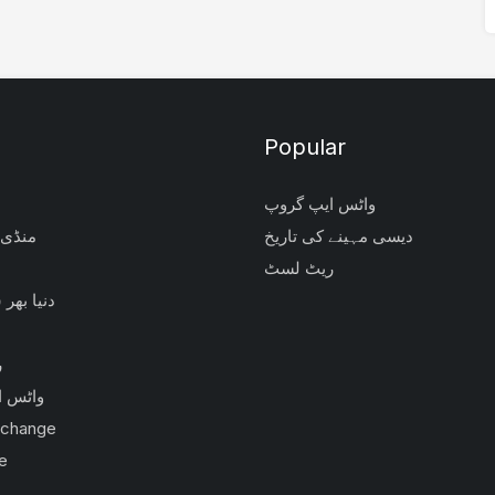
Popular
واٹس ایپ گروپ
دیسی مہینے کی تاریخ
منڈی 
ریٹ لسٹ
دنیا بھر
ر
واٹس ا
xchange
e