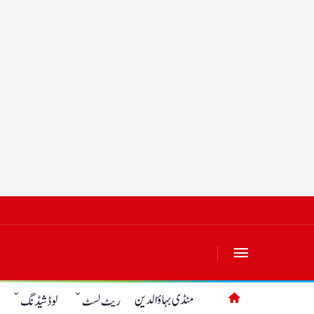
منڈی بہاؤالدین
ریٹ لسٹ
لوڈشیڈنگ