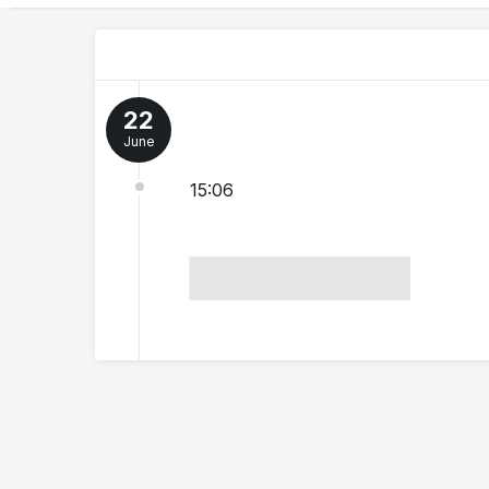
22
June
15:06