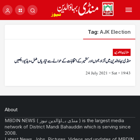
Tag:
AJK Election
منڈی بہاؤالدین
منڈی بہاوالدین میں آزاد جموں اور کشمیر کے انتخابات کے حوالے سے تیاریاں مکمل، ویڈیو دیکھیں
24 July 2021 - Sat - 19:43
About
MBDIN NEWS ( منڈی بہاؤالدین نیوز ) is the largest media
network of District Mandi Bahauddin which is serving since
2008.
Latest News, Jobs, Pictures, Videos and updates of MBDIN