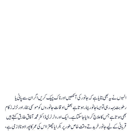
انہوں نے یہ بھی بتایا ہے کہ جانور کی آنکھیں اور ناک چیک کریں اگر ان سے پانی یا
رطوبت بہہ رہی تو ایسا جانور بیمار ہوتا ہے بعض اوقات جانوروں کو موسمی بخار اور نزلہ زکام
بھی ہوتا ہے جس کا علاج کروایا جاسکتا ہے۔ ایک اور وٹرنری ڈاکٹر محمد آفاق طارق کہتے ہیں
قربانی کے لیے جانور خریدتے وقت خاص طور پر بکرا یا چھترا اس کی عمر کا پورا ہونا لازمی ہے،