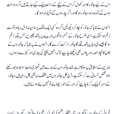
اس کے لیے جانور کا منہ کھول کر اس کے نیچے کے دانت چیک کیے جاتے ہیں اگر دو دانت
ہوں گے تو وہ دوندا جانور ہوگا اور اگر چار ہوں گے تو چوندا ہوگا۔
انہوں نے بتایا کہ جانور کو چلا کر دیکھ لیں اگر وہ کسی ایک ٹانگ پر وزن نہ ڈال رہا ہو تو اسے
زخم ہوسکتا ہے، اسی طرح جانور کے جسم، ٹانگوں اور پیٹ پر ہاتھ پھیریں جس جگہ زخم
ہوگا جیسے ہی وہاں ہاتھ لگے گا جانور حرکت کرے گا۔ انہوں نے یہ بتایا کہ جانوروں کے
کان کا نچلا حصہ اور پاؤں بھی دیکھنے چاہیے تاکہ انہیں چیچڑ کی بیماری اور کیڑے نہ ہوں۔
ماہرین کے مطابق یہ وہ کام ہے جسے جانوروں کے بارے میں تھوڑی بہت سوجھ بوجھ رکھنے
والا شخص آسانی سے کرسکتا ہے، آج کل جانوروں میں مختلف وبا بھی چل رہی ہیں، جانور
کے منہ کو چیک کرنا چاہیے کہ منہ کے اندر چھالے تو نہیں بنے ہوئے ہیں۔
قربانی کے جانوروں کو گھروں میں مختلف قسم کی خوراک بھی دی جاتی ہیں۔ گھر والے ایسا