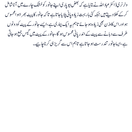
وٹرنری ڈاکٹر عباداللہ نے بتایا ہے کہ بعض بیوپاری اپنے جانور کو خشک چارے میں آٹا شامل
کرکے کھلا دیتے ہیں جبکہ کئی بار بہت زیادہ پانی پلایا جاتا ہے تاکہ جانور کا پیٹ بھرا ہوا محسوس
ہو اور اس کا وزن بھی زیادہ ہوجائے تاہم یہ ایک بیماری ہے، ایسے جانور کے پیٹ کو دونوں
طرف سے دبانے سے پیٹ کے اندر پانی محسوس ہوگا، جانور کے پیٹ میں گیس جمع ہو جاتی
ہے، ایسا جانور تندرست ہو جاتا ہے تاہم اس سے گریز ہی کرنا چاہیے۔