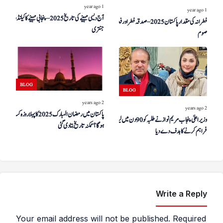
1 year ago
1 year ago
آج دیسی مہینے کی تاریخ 2025 – پنجابی مہینے کا کیلنڈر –
فطرانہ کی مقدار پاکستان 2025 – صدقہ فطر اور فدیہ
جنتری
صوم
BLOG
BLOG
2 years ago
2 years ago
پاکستان میں رمضان المبارک 2025 کا پہلا روزہ کب
وزیر اعلیٰ پنجاب مریم نواز نے طلبہ کو 90 دن میں لیپ ٹاپ
ہوگا؟ ممکنہ تاریخ بتا دی گئی
فراہم کرنے کا ہدف دے دیا
Write a Reply
Your email address will not be published.
Required