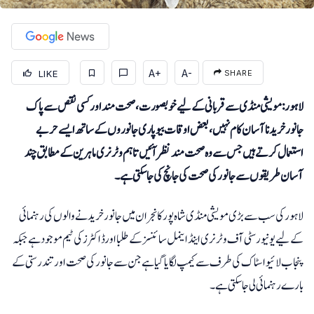
A+
A-
LIKE
SHARE
لاہور: مویشی منڈی سے قربانی کے لیے خوبصورت، صحت مند اور کسی نقص سے پاک
جانور خریدنا آسان کام نہیں، بعض اوقات بیوپاری جانوروں کے ساتھ ایسے حربے
استعمال کرتے ہیں جس سے وہ صحت مند نظر آئیں تاہم وٹرنری ماہرین کے مطابق چند
آسان طریقوں سے جانورکی صحت کی جانچ کی جاسکتی ہے۔
لاہور کی سب سے بڑی مویشی منڈی شاہ پور کانجران میں جانور خریدنے والوں کی رہنمائی
کے لیے یونیورسٹی آف وٹرنری اینڈ اینمل سائنسز کے طلبا اور ڈاکٹرز کی ٹیم موجود ہے جبکہ
پنجاب لائیو اسٹاک کی طرف سے کیمپ لگایا گیا ہے جن سے جانور کی صحت اور تندرستی کے
بارے رہنمائی لی جاسکتی ہے۔