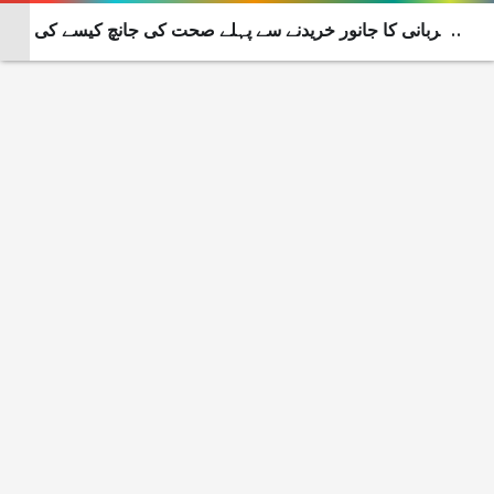
قربانی کا جانور خریدنے سے پہلے صحت کی جانچ کیسے کی
جائے؟