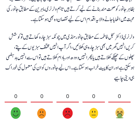
بظاہر جانور کو صحت مند بنانے کے لیے کرتے ہیں تاہم وٹرنری ماہرین کے مطابق جانور کی
محبت میں اٹھایا جانے والا یہ اقدام اس کے لیے نقصان دہ بھی ہوسکتا ہے۔
وٹرنری ڈاکٹر سجل فاطمہ کے مطابق جانور منڈی میں چونکہ سبز چارہ کھاتے ہیں تو کوشش
کریں انہیں گھر میں بھی سبز چارہ ہی کھلائیں، اگر آپ انہیں مختلف سبزیوں کے پتے،
پھلوں کے چھلکے کھلاتے ہیں یا پھر انہیں دودھ اور بادام کھلاتے ہیں تو اس سے انہیں بدہضمی
ہوسکتی ہے اور ان کا پیٹ خراب ہوسکتا ہے۔ اس لیے جانوروں کو ان کی معمول کی خوراک
ہی دینی چاہیے
0
0
0
0
0