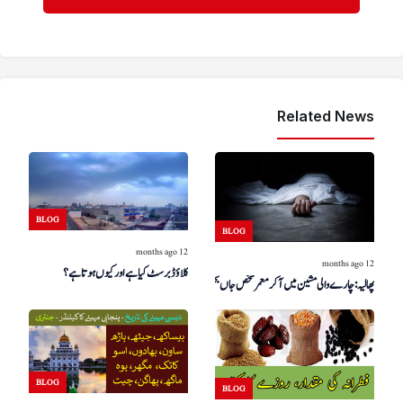
Related News
BLOG
BLOG
12 months ago
12 months ago
کلاؤڈ برسٹ کیا ہے اور کیوں ہوتا ہے؟
پھالیہ: چارے والی مشین میں آکر معمر شخص جاں بحق ہو گیا
BLOG
BLOG