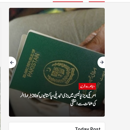
منڈی بہاؤالدین
دنیا بھر
منڈی بہاءالدین: یوم استحصال کشمیر کے موقع پر پرچم کشائی،
ریلی اور اظہار یکجہتی
کی ضما
Today Post