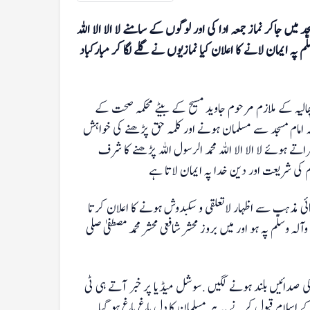
میں جاکر نماز جمعہ ادا کی اور لوگوں کے سامنے لا الا الا اللہ
لّم پہ ایمان لانے کا اعلان کیا نمازیوں نے گلے لگا کر مبارکباد
2023) تحصیل ہیڈکوارٹر ہسپتال پھالیہ کے ملازم مرحوم جاوید مسیح کے بیٹے محکمہ صحت کے
عہ امام مسجد سے مسلمان ہونے اور کلمہ حق پڑھنے کی خواہش
ے ہوئے لا الا الا اللہ محمد الرسول اللہ پڑھنے کا شرف
لّم کی شریعت اور دین خدا پہ ایمان لاتا ہے
ئی مذہب سے اظہار لاتعلقی و سکبدوش ہونے کا اعلان کرتا
 وسلّم پہ ہو اور میں بروز محشر شافعی محشر محمد مصطفیٰ صلی
کی صدائیں بلند ہونے لگیں .سوشل میڈیا پر خبر آتے ہی ٹی
اسلام قبول کرنے پہ ہر مسلمان کا دل باغ باغ ہو گیا