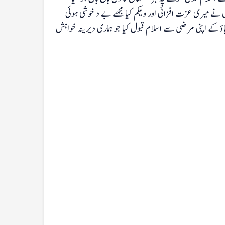
 میری عزت افزائی اور ویلکم کیا مجھے بے د خوشی ہوئی
باؤ کے اپنی مرضی سے اسلام قبول کیا جو ہماری دیرینہ خواہش