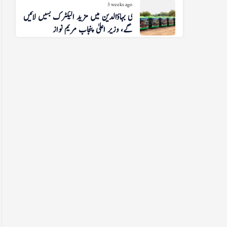
3 weeks ago
منڈی بہاؤالدین میں مزید الیکٹرک بسیں لائیں
گے، وزیر اعلیٰ پنجاب مریم نواز