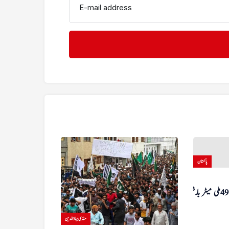
E-mail address
پاکستان
گزشتہ روز منڈی بہاءالدین میں 49 ملی میٹر بارش
منڈی بہاؤالدین