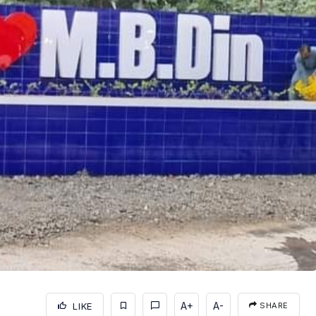
A+
A-
LIKE
SHARE