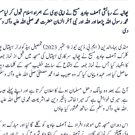
پھالیہ کے رہائشی آصف جاوید مسیح نے اپنی بیوی کے ہمراہ اسلام قبول کر لیا مسجد 
محمد رسول اللہ پڑھا اور اللہ اور نبی آخر الزمان حضرت محمد صلی اللہ علیہ وآلہ وس
دی
منڈی بہاءالدین ( ایم.بی.ڈین نیوز 9 ستمبر 
کلرک آصف جاوید مسیح نے پھالیہ سرکاری ہسپتال کی مسجد میں قبل از نماز جم
کا اظہار کیا جس نے نماز جمعہ کے اجتماع کے سامنے خطیبِ مسجد کے کلمات دہرات
حاصل کیا اور عہدو پیماں کیا کہ وہ حبیب خدا محمد مصطفیٰ صلی اللہ علیہ وآلہ وس
آج کے بعد وہ ببانگ دھل مسلمان ہونے کا اعلان کرتا ہے اور اپنے پہلے عیسا
ہے. میری خواہش ہے کہ میرا خاتمہ بالخیر دین خداشریعت محمدی صلی اللہ علیہ وآلہ
اللہ علیہ وآلہ وسلّم کے ساتھ محشور کیا جاؤں.
اس دوران مسجد میں موجود افراد نے آصف جاوید کو گلے گا لیا اور مبارک ہو 
وی چینلز کے نمائندگان نے آصف جاوید کے انٹرویو شروع کر دئیے اور ان کے 