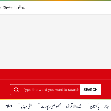
پھالیہ: مسیح م
SEARCH
جابز
بین الاقوامی
اسلام
پاکستان
خصوصی رپورٹ
ملٹی میڈیا