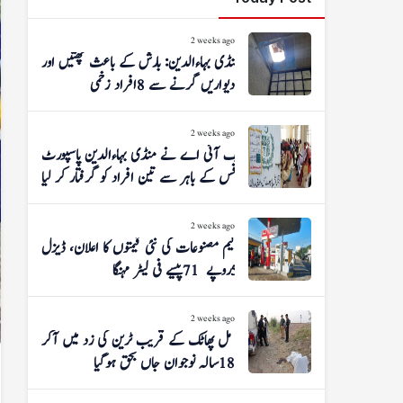
2 weeks ago
منڈی بہاءالدین: بارش کے باعث چھتیں اور
دیواریں گرنے سے 8 افراد زخمی
2 weeks ago
ایف آئی اے نے منڈی بہاءالدین پاسپورٹ
آفس کے باہر سے تین افراد کو گرفتار کر لیا
2 weeks ago
پیٹرولیم مصنوعات کی نئی قیمتوں کا اعلان، ڈیزل
5 روپے 71 پیسے فی لیٹر مہنگا
2 weeks ago
شوگر مل پھاٹک کے قریب ٹرین کی زد میں آکر
18 سالہ نوجوان جاں بحق ہوگیا