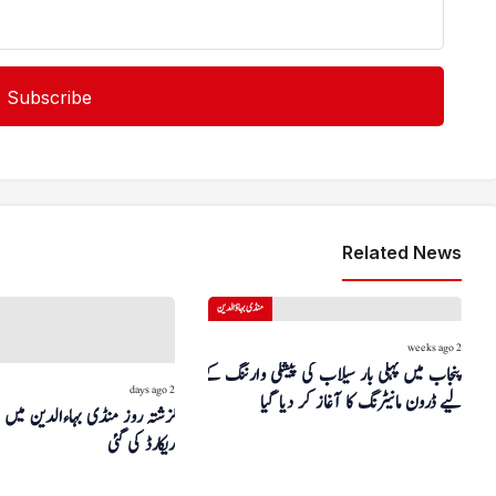
Related News
منڈی بہاؤالدین
2 weeks ago
پنجاب میں پہلی بار سیلاب کی پیشگی وارننگ کے
2 days ago
لیے ڈرون مانیٹرنگ کا آغاز کر دیا گیا
ریکارڈ کی گئی