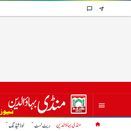
منڈی بہاؤالدین
ریٹ لسٹ
لوڈشیڈنگ