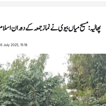
پھالیہ: مسیح میاں بیوی نے نماز جمعہ کے دوران اسلام 
6 July 2025, 15:18
 سے خبریں
کھیل
امریکی ویزا پالیسی میں بڑی تبدیلی، پاکستانیوں کو 20 ہزار ڈالر
سرد موسم نے میرا جسم اکڑ کر
نت سے استثنیٰ
کارکردگی نہیں دکھا سکا: ارشد