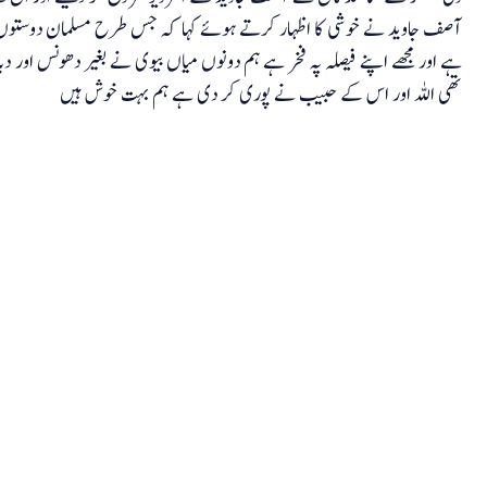
آصف جاوید نے خوشی کا اظہار کرتے ہوئے کہا کہ جس طرح مسلمان دوستوں نے
ہے اور مجھے اپنے فیصلہ پہ فخر ہے ہم دونوں میاں بیوی نے بغیر دھونس اور د
تھی اللہ اور اس کے حبیب نے پوری کر دی ہے ہم بہت خوش ہیں