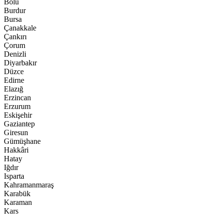
Bolu
Burdur
Bursa
Çanakkale
Çankırı
Çorum
Denizli
Diyarbakır
Düzce
Edirne
Elazığ
Erzincan
Erzurum
Eskişehir
Gaziantep
Giresun
Gümüşhane
Hakkâri
Hatay
Iğdır
Isparta
Kahramanmaraş
Karabük
Karaman
Kars