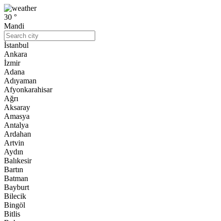
30 °
Mandi
İstanbul
Ankara
İzmir
Adana
Adıyaman
Afyonkarahisar
Ağrı
Aksaray
Amasya
Antalya
Ardahan
Artvin
Aydın
Balıkesir
Bartın
Batman
Bayburt
Bilecik
Bingöl
Bitlis