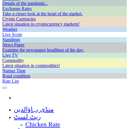
Details of the pandemic..
Exchange Rates
Take a closer look at the heart of the market.
Crypto Currencies
Latest situation in cryptocurrency markets!
Weather
Live Score
Standings
News Paper
Examine the newspaper headlines of the day.
Live TV
Commodity
Latest situation in commodities!
Namaz Time
Road condition
Rate List
منڈی بہاؤالدین
ریٹ لسٹ
Chicken Rate