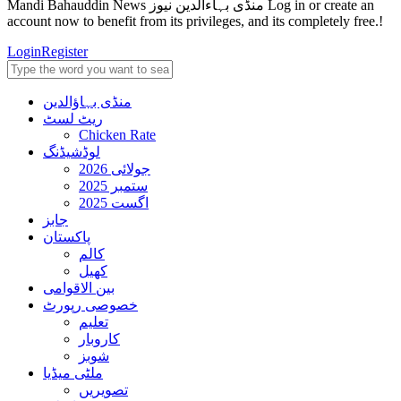
Mandi Bahauddin News منڈی بہاءالدین نیوز Log in or create an
account now to benefit from its privileges, and its completely free.!
Login
Register
منڈی بہاؤالدین
ریٹ لسٹ
Chicken Rate
لوڈشیڈنگ
جولائی 2026
ستمبر 2025
اگست 2025
جابز
پاکستان
کالم
کھیل
بین الاقوامی
خصوصی رپورٹ
تعلیم
کاروبار
شوبز
ملٹی میڈیا
تصویریں