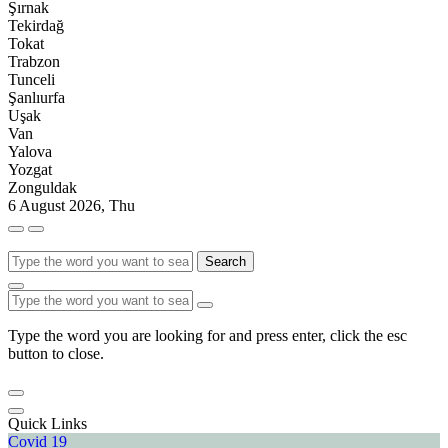
Şırnak
Tekirdağ
Tokat
Trabzon
Tunceli
Şanlıurfa
Uşak
Van
Yalova
Yozgat
Zonguldak
6 August 2026, Thu
Search
Type the word you are looking for and press enter, click the esc
button to close.
Quick Links
Covid 19