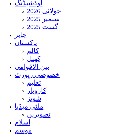
لوڈشیڈنگ
جولائی 2026
ستمبر 2025
اگست 2025
جابز
پاکستان
کالم
کھیل
بین الاقوامی
خصوصی رپورٹ
تعلیم
کاروبار
شوبز
ملٹی میڈیا
تصویریں
اسلام
موسم