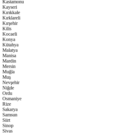
Kastamonu
Kayseri
Kırıkkale
Kırklareli
Kırşehir
Kilis
Kocaeli
Konya
Kütahya
Malatya
Manisa
Mardin
Mersin
Muğla
Muş
Nevşehir
Niğde
Ordu
Osmaniye
Rize
Sakarya
Samsun
Siirt
Sinop
Sivas