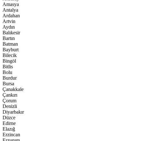
Amasya
Antalya
Ardahan
Artvin
Aydın
Balıkesir
Bartın
Batman
Bayburt
Bilecik
Bingöl
Bitlis
Bolu
Burdur
Bursa
Çanakkale
Çankırı
Çorum
Denizli
Diyarbakır
Düzce
Edirne
Elazığ
Erzincan
Erzurum