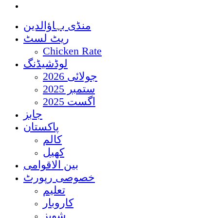
منڈی بہاؤالدین
ریٹ لسٹ
Chicken Rate
لوڈشیڈنگ
جولائی 2026
ستمبر 2025
اگست 2025
جابز
پاکستان
کالم
کھیل
بین الاقوامی
خصوصی رپورٹ
تعلیم
کاروبار
شوبز