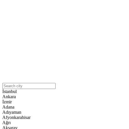
İstanbul
Ankara
İzmir
Adana
Adıyaman
Afyonkarahisar
Ağrı
Aksaray