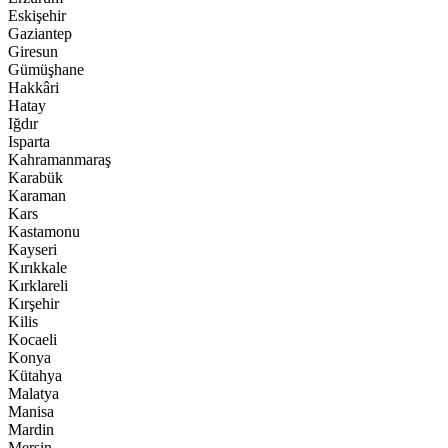
Eskişehir
Gaziantep
Giresun
Gümüşhane
Hakkâri
Hatay
Iğdır
Isparta
Kahramanmaraş
Karabük
Karaman
Kars
Kastamonu
Kayseri
Kırıkkale
Kırklareli
Kırşehir
Kilis
Kocaeli
Konya
Kütahya
Malatya
Manisa
Mardin
Mersin