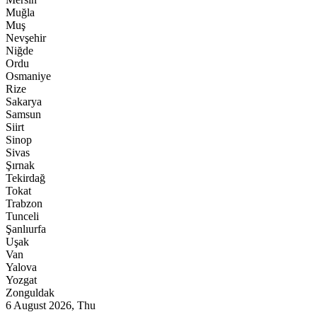
Muğla
Muş
Nevşehir
Niğde
Ordu
Osmaniye
Rize
Sakarya
Samsun
Siirt
Sinop
Sivas
Şırnak
Tekirdağ
Tokat
Trabzon
Tunceli
Şanlıurfa
Uşak
Van
Yalova
Yozgat
Zonguldak
6 August 2026, Thu