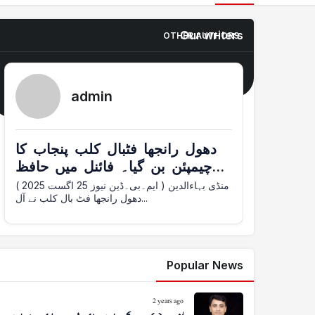
Our writers
OTHER AUTHORS
admin
دھول رانجھا فٹبال کلب پنجاب کا
چیمپئن بن گیا۔ فائنل میں حافظ
آباد کو شکست دی
منڈی بہاءالدین ( ایم۔بی۔ڈین نیوز 25 اگست 2025 )
دھول رانجھا فٹ بال کلب نے آل...
Popular News
2 years ago