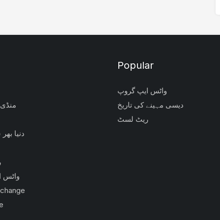
Popular
واٹس ایپ گروپ
دیسی مہینے کی تاریخ
منڈی 
ریٹ لسٹ
دنیا بھر
ر
واٹس ا
xchange
e