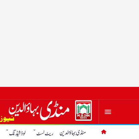
منڈی بہاؤالدین
ریٹ لسٹ
لوڈشیڈنگ