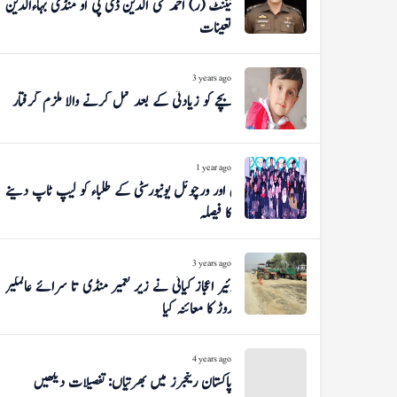
لیفٹیننٹ (ر) احمد محی الدین ڈی پی او منڈی بہاءالدین
تعینات
3 years ago
بچے کو زیادتی کے بعد قتل کرنے والا ملزم گرفتار
1 year ago
اوپن اور ورچوئل یونیورسٹی کے طلباء کو لیپ ٹاپ دینے
کا فیصلہ
3 years ago
بریگیڈئیر اعجاز کیانی نے زیر تعمیر منڈی تا سرائے عالمگیر
روڑ کا معائنہ کیا
4 years ago
پاکستان رینجرز میں بھرتیاں: تفصیلات دیکھیں