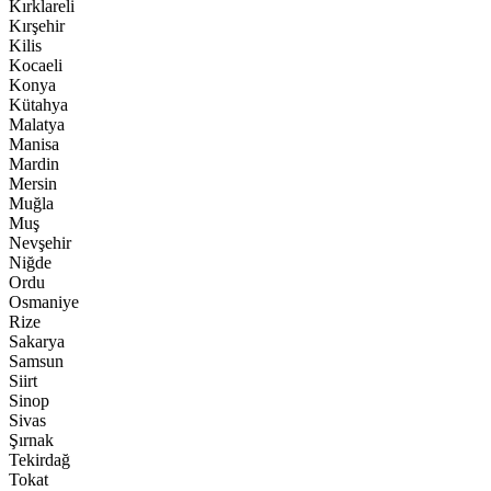
Kırklareli
Kırşehir
Kilis
Kocaeli
Konya
Kütahya
Malatya
Manisa
Mardin
Mersin
Muğla
Muş
Nevşehir
Niğde
Ordu
Osmaniye
Rize
Sakarya
Samsun
Siirt
Sinop
Sivas
Şırnak
Tekirdağ
Tokat