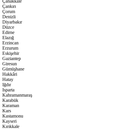
Çanakkale
Çankırı
Çorum
Denizli
Diyarbakır
Düzce
Edirne
Elazığ
Erzincan
Erzurum
Eskişehir
Gaziantep
Giresun
Gümüşhane
Hakkâri
Hatay
Iğdır
Isparta
Kahramanmaraş
Karabük
Karaman
Kars
Kastamonu
Kayseri
Kırıkkale