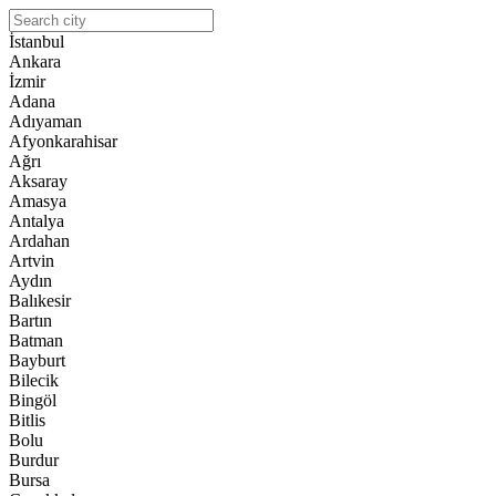
İstanbul
Ankara
İzmir
Adana
Adıyaman
Afyonkarahisar
Ağrı
Aksaray
Amasya
Antalya
Ardahan
Artvin
Aydın
Balıkesir
Bartın
Batman
Bayburt
Bilecik
Bingöl
Bitlis
Bolu
Burdur
Bursa