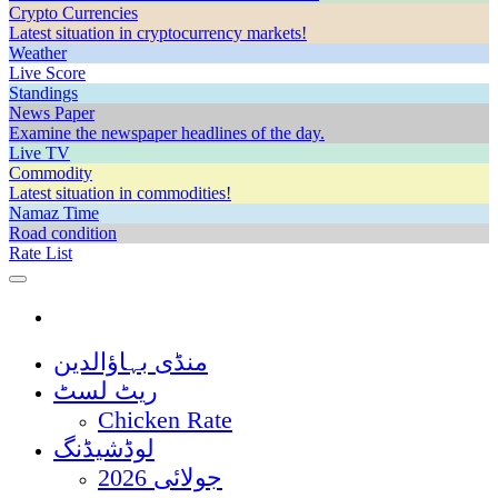
Crypto Currencies
Latest situation in cryptocurrency markets!
Weather
Live Score
Standings
News Paper
Examine the newspaper headlines of the day.
Live TV
Commodity
Latest situation in commodities!
Namaz Time
Road condition
Rate List
منڈی بہاؤالدین
ریٹ لسٹ
Chicken Rate
لوڈشیڈنگ
جولائی 2026