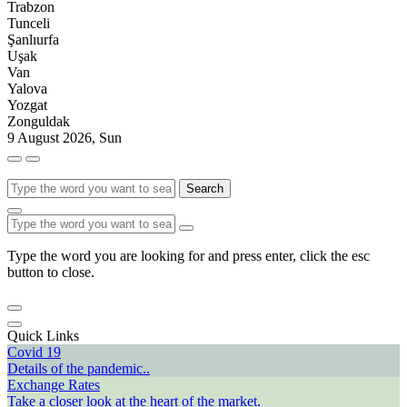
Trabzon
Tunceli
Şanlıurfa
Uşak
Van
Yalova
Yozgat
Zonguldak
9 August 2026, Sun
Search
Type the word you are looking for and press enter, click the esc
button to close.
Quick Links
Covid 19
Details of the pandemic..
Exchange Rates
Take a closer look at the heart of the market.