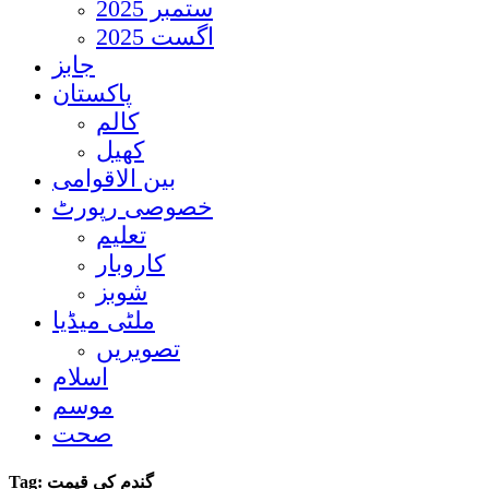
ستمبر 2025
اگست 2025
جابز
پاکستان
کالم
کھیل
بین الاقوامی
خصوصی رپورٹ
تعلیم
کاروبار
شوبز
ملٹی میڈیا
تصویریں
اسلام
موسم
صحت
Tag:
گندم کی قیمت