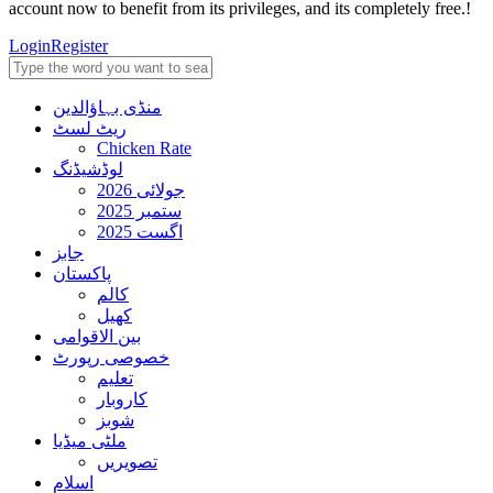
account now to benefit from its privileges, and its completely free.!
Login
Register
منڈی بہاؤالدین
ریٹ لسٹ
Chicken Rate
لوڈشیڈنگ
جولائی 2026
ستمبر 2025
اگست 2025
جابز
پاکستان
کالم
کھیل
بین الاقوامی
خصوصی رپورٹ
تعلیم
کاروبار
شوبز
ملٹی میڈیا
تصویریں
اسلام